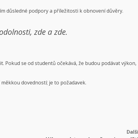
m důsledné podpory a příležitosti k obnovení důvěry.
 odolnosti,
zde
a
zde
.
t. Pokud se od studentů očekává, že budou podávat výkon,
í měkkou dovedností; je to požadavek.
Dalš