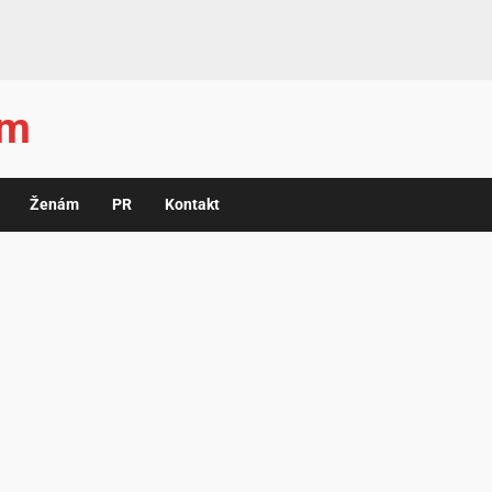
ám
Ženám
PR
Kontakt