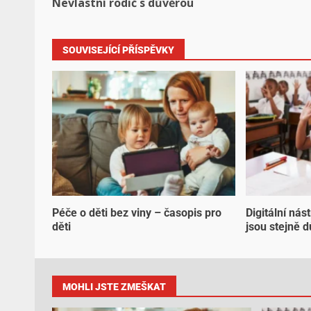
Nevlastní rodič s důvěrou
SOUVISEJÍCÍ PŘÍSPĚVKY
Péče o děti bez viny – časopis pro
Digitální nás
děti
jsou stejně d
MOHLI JSTE ZMEŠKAT