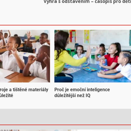
Výhra s odstavením – časopis pro dět
troje a tištěné materiály
Proč je emoční inteligence
ůležité
důležitější než IQ