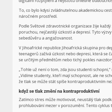
digitální rozptýlení a nejistotu ohledně budoucnos
To, co bylo kdysi zvládnutelnou akademickou ces
náročném prostředí.
Podle Světové zdravotnické organizace žije každý 
poruchou, nejčastěji úzkostí a depresí. Tyto výzvy 
sebedůvěru a angažovanost.
V Jihoafrické republice Jihoafrická skupina pro de
teenagerů zažívá úzkost nebo depresi, která se čas
se určitým předmětům nebo tichý pokles navzdor
„Tohle už není o tom, zda jsou studenti schopni,“ 
„Vidíme studenty, kteří mají schopnost, ale ne sc
že tlak se může stát spíše kontraproduktivním než
když se tlak změní na kontraproduktivní
Zatímco stres může motivovat, neustálý tlak podk
prohlubování mezer v porozumění. Tento cyklus t