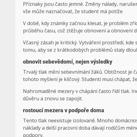
Příznaky jsou často jemné. Změny nálady, naruše
vše může naznačovat, že student má potíže.
V době, kdy známky začnou klesat, je problém zří
průběhu času, což ztěžuje obnovení a obnovení d
Včasný zásah je kritický. Vytváření prostředí, kd
tomu, aby se z krátkodobých problémů staly dlo
obnovit sebevědomí, nejen výsledky
Trvalý tlak mění sebevnímání žáků. Obtížnost je č
tohoto myšlení je klíčový. Studenti musí chápat, ž
Nahromaděné mezery v chápání často řídí tlak. I
důvěru a znovu se zapojit.
rostoucí mezera v podpoře doma
Tento tlak neexistuje izolovaně. Mnoho domácnost
náklady a delší pracovní doba dávají rodičům mén
podpory.