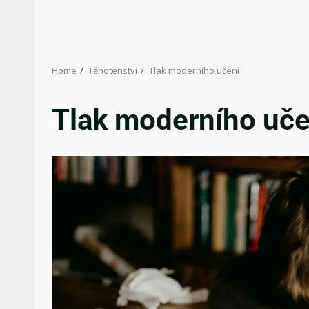
Home
Těhotenství
Tlak moderního učení
Tlak moderního uče