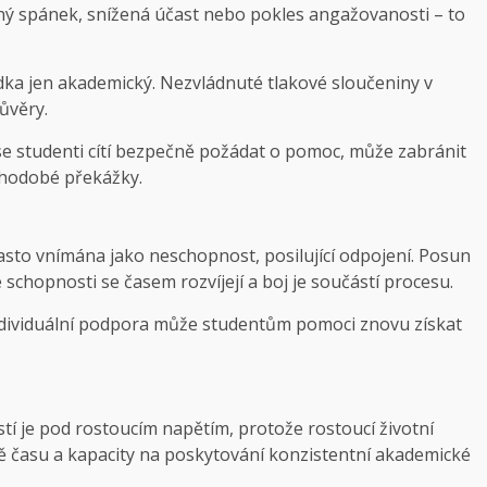
ný spánek, snížená účast nebo pokles angažovanosti – to
dka jen akademický. Nezvládnuté tlakové sloučeniny v
ůvěry.
e se studenti cítí bezpečně požádat o pomoc, může zabránit
uhodobé překážky.
asto vnímána jako neschopnost, posilující odpojení. Posun
e schopnosti se časem rozvíjejí a boj je součástí procesu.
ndividuální podpora může studentům pomoci znovu získat
í je pod rostoucím napětím, protože rostoucí životní
ě času a kapacity na poskytování konzistentní akademické