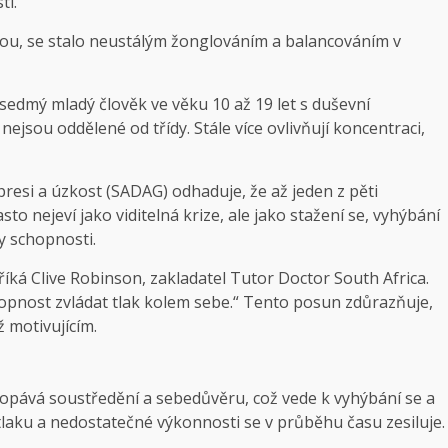
ti.
tou, se stalo neustálým žonglováním a balancováním v
sedmý mladý člověk ve věku 10 až 19 let s duševní
nejsou oddělené od třídy. Stále více ovlivňují koncentraci,
presi a úzkost (SADAG) odhaduje, že až jeden z pěti
to nejeví jako viditelná krize, ale jako stažení se, vyhýbání
y schopnosti.
říká Clive Robinson, zakladatel Tutor Doctor South Africa.
hopnost zvládat tlak kolem sebe.“ Tento posun zdůrazňuje,
 motivujícím.
opává soustředění a sebedůvěru, což vede k vyhýbání se a
laku a nedostatečné výkonnosti se v průběhu času zesiluje.