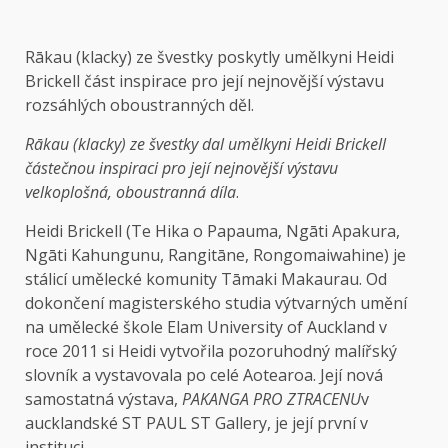
Rākau (klacky) ze švestky poskytly umělkyni Heidi
Brickell část inspirace pro její nejnovější výstavu
rozsáhlých oboustranných děl.
Rākau (klacky) ze švestky dal umělkyni Heidi Brickell
částečnou inspiraci pro její nejnovější výstavu
velkoplošná, oboustranná díla
.
Heidi Brickell (Te Hika o Papauma, Ngāti Apakura,
Ngāti Kahungunu, Rangitāne, Rongomaiwahine) je
stálicí umělecké komunity Tāmaki Makaurau. Od
dokončení magisterského studia výtvarných umění
na umělecké škole Elam University of Auckland v
roce 2011 si Heidi vytvořila pozoruhodný malířský
slovník a vystavovala po celé Aotearoa. Její nová
samostatná výstava,
PAKANGA PRO ZTRACENU
v
aucklandské ST PAUL ST Gallery, je její první v
instituci.