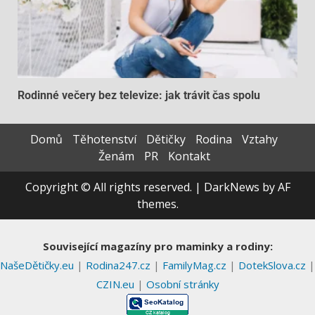
Rodinné večery bez televize: jak trávit čas spolu
Domů
Těhotenství
Dětičky
Rodina
Vztahy
Ženám
PR
Kontakt
Copyright © All rights reserved.
|
DarkNews
by AF
themes.
Související magazíny pro maminky a rodiny:
NašeDětičky.eu
|
Rodina247.cz
|
FamilyMag.cz
|
DotekSlova.cz
|
CZIN.eu
|
Osobní stránky