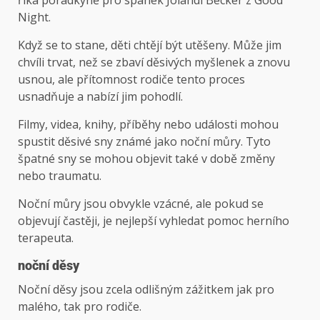
říká poradkyně pro spánek Jolandi Becker z Good
Night.
Když se to stane, děti chtějí být utěšeny. Může jim
chvíli trvat, než se zbaví děsivých myšlenek a znovu
usnou, ale přítomnost rodiče tento proces
usnadňuje a nabízí jim pohodlí.
Filmy, videa, knihy, příběhy nebo události mohou
spustit děsivé sny známé jako noční můry. Tyto
špatné sny se mohou objevit také v době změny
nebo traumatu.
Noční můry jsou obvykle vzácné, ale pokud se
objevují častěji, je nejlepší vyhledat pomoc herního
terapeuta.
noční děsy
Noční děsy jsou zcela odlišným zážitkem jak pro
malého, tak pro rodiče.