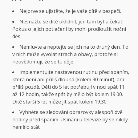
Nejprve se ujistěte, že je vaše dítě v bezpečí.
Nesnažte se dítě uklidnit; jen tam být a čekat.
Pokus o jejich potlačení by mohl prodloužit noční
děs.
Nemluvte a neptejte se jich na to druhý den. To
v nich může vyvolat strach a obavy, protože si
neuvědomují, že se to děje.
Implementujte nastavenou rutinu před spaním,
která není ani příliš dlouhá (kolem 30 minut), ani
příliš pozdě. Děti do 5 let potřebují v noci spát 11
až 12 hodin, takže spát by mělo být kolem 19:00.
Dítě starší 5 let může jít spát kolem 19:30.
Vyhněte se sledování obrazovky alespoň dvě
hodiny před spaním. Usínání u televize by se nikdy
nemělo stát.