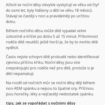
Ačkoli se noční děsy obvykle vyskytují ve věku od čtyř
do osmi let, byly hlášeny u dětí ve věku 18 měsíců.
Stávají se častěji v noci a pravidelněji po určitou
dobu.
Během nočního děsu může dítě vypadat velmi
úzkostně a křičet po dobu 5 až 15 minut. Přítomnost
rodiče dítě neutěší; ještě horší je, že by to mohlo dítě
vyděsit.
Často nejste schopni dítě probudit nebo identifikovat
zjevnou příčinu křiku. Noční děsy jsou více
znepokojující pro rodiče než pro dítě, protože si je
děti nepamatují.
Na rozdíl od nočních můr se noční děsy dějí během
non-REM spánku a nejsou to špatné sny. Příčinou
jsou horečky, léky a nejčastěji nedostatek spánku.
tipy, jak se vypořádat s nočními děsy