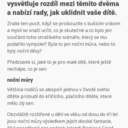
vysvětluje rozdíl mezi těmito dvěma
a nabízí rady, jak uklidnit vaše dítě.
Znáte ten pocit, když se probouzíte s bušícím srdcem
a myslí se snaží určit, co je skutečné a co bylo jen
součástí toho strašlivého scénáře, který se mu
podařilo vymyslet? Byla to jen noční můra, nebo to
byly noční děsy?
Představte si, jaké to je pro malé dítě, které ještě
nechápe, co je sen.
noční můry
Většina rodičů se alespoň jednou v životě svého
dítěte probudí do křičícího, plačícího dítěte, které
mělo zlý sen.
Obzvláště rozšířené u dětí ve věku od dvou do tří let
jsou noční můry výsledkem jejich divoké fantazie,