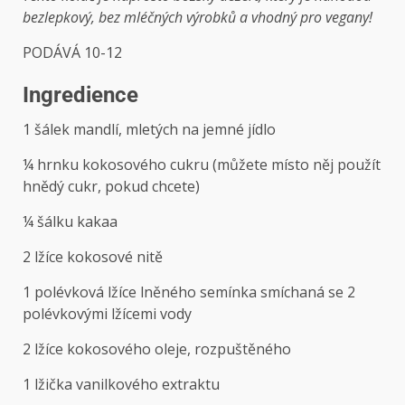
bezlepkový, bez mléčných výrobků a vhodný pro vegany!
PODÁVÁ 10-12
Ingredience
1 šálek mandlí, mletých na jemné jídlo
¼ hrnku kokosového cukru (můžete místo něj použít
hnědý cukr, pokud chcete)
¼ šálku kakaa
2 lžíce kokosové nitě
1 polévková lžíce lněného semínka smíchaná se 2
polévkovými lžícemi vody
2 lžíce kokosového oleje, rozpuštěného
1 lžička vanilkového extraktu