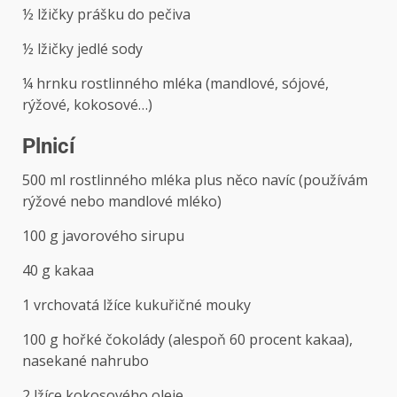
½ lžičky prášku do pečiva
½ lžičky jedlé sody
¼ hrnku rostlinného mléka (mandlové, sójové,
rýžové, kokosové…)
Plnicí
500 ml rostlinného mléka plus něco navíc (používám
rýžové nebo mandlové mléko)
100 g javorového sirupu
40 g kakaa
1 vrchovatá lžíce kukuřičné mouky
100 g hořké čokolády (alespoň 60 procent kakaa),
nasekané nahrubo
2 lžíce kokosového oleje