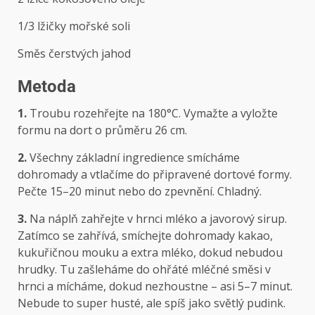
1/3 lžičky mořské soli
Směs čerstvých jahod
Metoda
1.
Troubu rozehřejte na 180°C. Vymažte a vyložte
formu na dort o průměru 26 cm.
2.
Všechny základní ingredience smícháme
dohromady a vtlačíme do připravené dortové formy.
Pečte 15–20 minut nebo do zpevnění. Chladný.
3.
Na náplň zahřejte v hrnci mléko a javorový sirup.
Zatímco se zahřívá, smíchejte dohromady kakao,
kukuřičnou mouku a extra mléko, dokud nebudou
hrudky. Tu zašleháme do ohřáté mléčné směsi v
hrnci a mícháme, dokud nezhoustne – asi 5–7 minut.
Nebude to super husté, ale spíš jako světlý pudink.