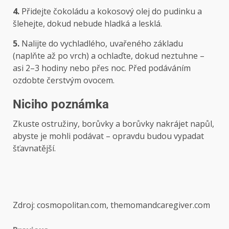
4.
Přidejte čokoládu a kokosový olej do pudinku a
šlehejte, dokud nebude hladká a lesklá.
5.
Nalijte do vychladlého, uvařeného základu
(naplňte až po vrch) a ochlaďte, dokud neztuhne –
asi 2–3 hodiny nebo přes noc. Před podáváním
ozdobte čerstvým ovocem.
Niciho ​​poznámka
Zkuste ostružiny, borůvky a borůvky nakrájet napůl,
abyste je mohli podávat – opravdu budou vypadat
šťavnatější.
Zdroj: cosmopolitan.com, themomandcaregiver.com