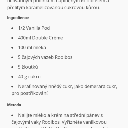
hedvábným pudinkem naplněným Rooibosem a
přelitým karamelizovanou cukrovou kůrou.
Ingredience
1/2 Vanilla Pod
400ml Double Crème
100 ml mléka
5 čajových vazeb Rooibos
5 žloutků
40 g cukru
Nerafinovaný hnědý cukr, jako demerara cukr,
pro postřikování.
Metoda
Nalijte mléko a krém na střední pánev s
čajovými vaky Rooibos. Vyřízněte vanilkovou