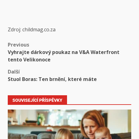
Zdroj: childmag.co.za
Previous
Vyhrajte dárkový poukaz na V&A Waterfront
tento Velikonoce
Další
Stuol Boras: Ten brnění, které máte
SOUVISEJÍCÍ PŘÍSPĚVKY