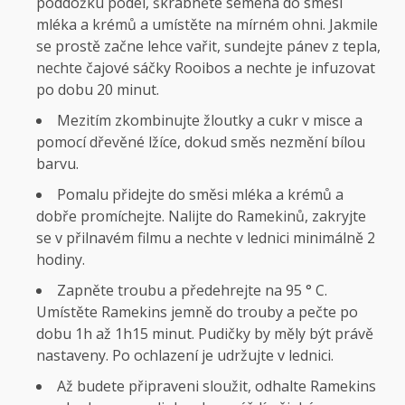
poddožku podél, škrábněte semena do směsi
mléka a krémů a umístěte na mírném ohni. Jakmile
se prostě začne lehce vařit, sundejte pánev z tepla,
nechte čajové sáčky Rooibos a nechte je infuzovat
po dobu 20 minut.
Mezitím zkombinujte žloutky a cukr v misce a
pomocí dřevěné lžíce, dokud směs nezmění bílou
barvu.
Pomalu přidejte do směsi mléka a krémů a
dobře promíchejte. Nalijte do Ramekinů, zakryjte
se v přilnavém filmu a nechte v lednici minimálně 2
hodiny.
Zapněte troubu a předehrejte na 95 ° C.
Umístěte Ramekins jemně do trouby a pečte po
dobu 1h až 1h15 minut. Pudičky by měly být právě
nastaveny. Po ochlazení je udržujte v lednici.
Až budete připraveni sloužit, odhalte Ramekins