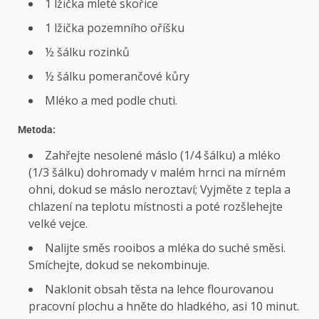
1 lžička mleté ​​skořice
1 lžička pozemního oříšku
½ šálku rozinků
½ šálku pomerančové kůry
Mléko a med podle chuti.
Metoda:
Zahřejte nesolené máslo (1/4 šálku) a mléko
(1/3 šálku) dohromady v malém hrnci na mírném
ohni, dokud se máslo neroztaví; Vyjměte z tepla a
chlazení na teplotu místnosti a poté rozšlehejte
velké vejce.
Nalijte směs rooibos a mléka do suché směsi.
Smíchejte, dokud se nekombinuje.
Naklonit obsah těsta na lehce flourovanou
pracovní plochu a hněte do hladkého, asi 10 minut.