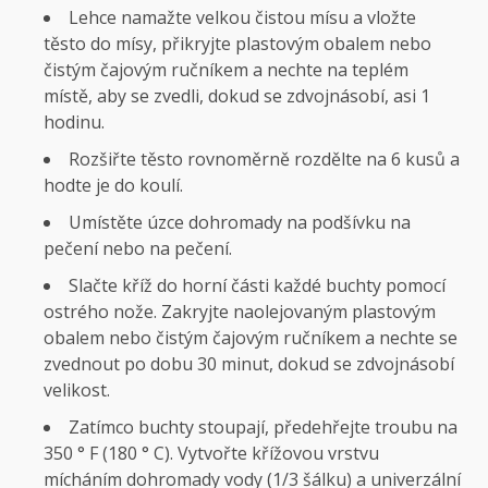
Lehce namažte velkou čistou mísu a vložte
těsto do mísy, přikryjte plastovým obalem nebo
čistým čajovým ručníkem a nechte na teplém
místě, aby se zvedli, dokud se zdvojnásobí, asi 1
hodinu.
Rozšiřte těsto rovnoměrně rozdělte na 6 kusů a
hodte je do koulí.
Umístěte úzce dohromady na podšívku na
pečení nebo na pečení.
Slačte kříž do horní části každé buchty pomocí
ostrého nože. Zakryjte naolejovaným plastovým
obalem nebo čistým čajovým ručníkem a nechte se
zvednout po dobu 30 minut, dokud se zdvojnásobí
velikost.
Zatímco buchty stoupají, předehřejte troubu na
350 ° F (180 ° C). Vytvořte křížovou vrstvu
mícháním dohromady vody (1/3 šálku) a univerzální