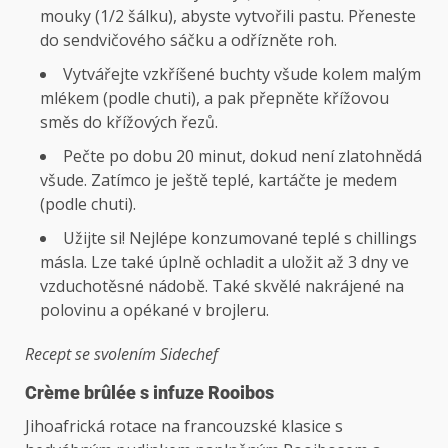
mouky (1/2 šálku), abyste vytvořili pastu. Přeneste
do sendvičového sáčku a odřízněte roh.
Vytvářejte vzkříšené buchty všude kolem malým
mlékem (podle chuti), a pak přepněte křížovou
směs do křížových řezů.
Pečte po dobu 20 minut, dokud není zlatohnědá
všude. Zatímco je ještě teplé, kartáčte je medem
(podle chuti).
Užijte si! Nejlépe konzumované teplé s chillings
másla. Lze také úplně ochladit a uložit až 3 dny ve
vzduchotěsné nádobě. Také skvělé nakrájené na
polovinu a opékané v brojleru.
Recept se svolením Sidechef
Crème brûlée s infuze Rooibos
Jihoafrická rotace na francouzské klasice s