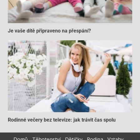
Je vaše dítě připraveno na přespání?
Rodinné večery bez televize: jak trávit čas spolu
Domů
Těhotenství
Dětičky
Rodina
Vztahy