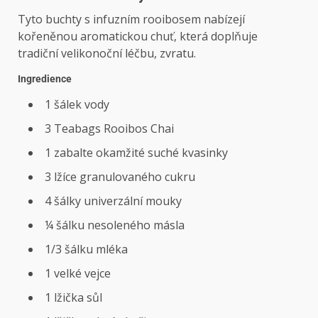
Tyto buchty s infuzním rooibosem nabízejí
kořeněnou aromatickou chuť, která doplňuje
tradiční velikonoční léčbu, zvratu.
Ingredience
1 šálek vody
3 Teabags Rooibos Chai
1 zabalte okamžité suché kvasinky
3 lžíce granulovaného cukru
4 šálky univerzální mouky
¼ šálku nesoleného másla
1/3 šálku mléka
1 velké vejce
1 lžička sůl