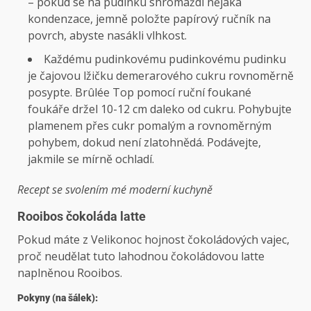
– pokud se na pudinku shromáždí nějaká
kondenzace, jemně položte papírový ručník na
povrch, abyste nasákli vlhkost.
Každému pudinkovému pudinkovému pudinku
je čajovou lžičku demerarového cukru rovnoměrně
posypte. Brûlée Top pomocí ruční foukané
foukáře držel 10-12 cm daleko od cukru. Pohybujte
plamenem přes cukr pomalým a rovnoměrným
pohybem, dokud není zlatohnědá. Podávejte,
jakmile se mírně ochladí.
Recept se svolením mé moderní kuchyně
Rooibos čokoláda latte
Pokud máte z Velikonoc hojnost čokoládových vajec,
proč neudělat tuto lahodnou čokoládovou latte
naplněnou Rooibos.
Pokyny (na šálek):