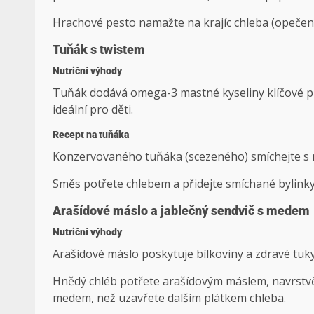
Hrachové pesto namažte na krajíc chleba (opečený 
Tuňák s twistem
Nutriční výhody
Tuňák dodává omega-3 mastné kyseliny klíčové pro
ideální pro děti.
Recept na tuňáka
Konzervovaného tuňáka (scezeného) smíchejte s 
Směs potřete chlebem a přidejte smíchané bylinky 
Arašídové máslo a jablečný sendvič s medem
Nutriční výhody
Arašídové máslo poskytuje bílkoviny a zdravé tuky
Hnědý chléb potřete arašídovým máslem, navrstvě
medem, než uzavřete dalším plátkem chleba.