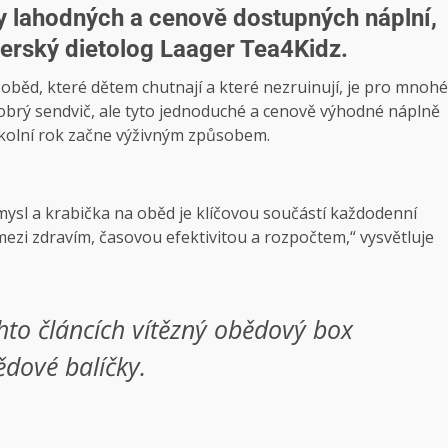
y lahodných a cenově dostupných náplní,
nerský dietolog Laager Tea4Kidz.
běd, které dětem chutnají a které nezruinují, je pro mnohé
obrý sendvič, ale tyto jednoduché a cenově výhodné náplně
h školní rok začne výživným způsobem.
 mysl a krabička na oběd je klíčovou součástí každodenní
mezi zdravím, časovou efektivitou a rozpočtem,“ vysvětluje
hto článcích
vítězný obědový box
dové balíčky.