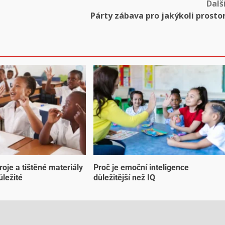
Dalš
Párty zábava pro jakýkoli prosto
troje a tištěné materiály
Proč je emoční inteligence
ůležité
důležitější než IQ