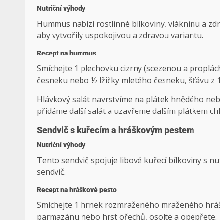
Nutriční výhody
Hummus nabízí rostlinné bílkoviny, vlákninu a zd
aby vytvořily uspokojivou a zdravou variantu.
Recept na hummus
Smíchejte 1 plechovku cizrny (scezenou a propláchnu
česneku nebo ½ lžičky mletého česneku, šťávu z 1 
Hlávkový salát navrstvíme na plátek hnědého ne
přidáme další salát a uzavřeme dalším plátkem ch
Sendvič s kuřecím a hráškovým pestem
Nutriční výhody
Tento sendvič spojuje libové kuřecí bílkoviny s n
sendvič.
Recept na hráškové pesto
Smíchejte 1 hrnek rozmraženého mraženého hrášku
parmazánu nebo hrst ořechů, osolte a opepřete.