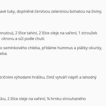
ravé tuky, doplněné čerstvou zeleninou bohatou na živiny,
tou), 2 lžíce tahini, 2 lžíce oleje na vaření, 1 stroužek
citronu a sůl podle chuti.
bo semínkového chleba, přidáme hummus a plátky okurky,
leba.
utričními výhodami hrášku, čímž vytváří náplň a lahodný
, 2 lžíce oleje na vaření, ¼ hrnku strouhaného