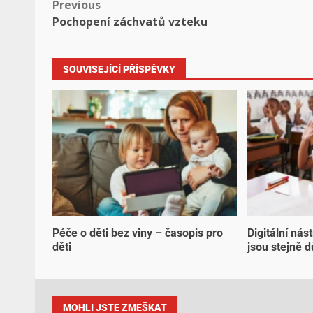
Previous
Pochopení záchvatů vzteku
SOUVISEJÍCÍ PŘÍSPĚVKY
Péče o děti bez viny – časopis pro
Digitální nás
děti
jsou stejně d
MOHLI JSTE ZMEŠKAT