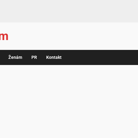
ám
Ženám
PR
Kontakt