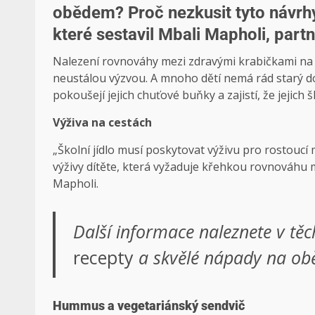
obědem? Proč nezkusit tyto návrh
které sestavil Mbali Mapholi, part
Nalezení rovnováhy mezi zdravými krabičkami na o
neustálou výzvou. A mnoho dětí nemá rád starý d
pokoušejí jejich chuťové buňky a zajistí, že jejic
Výživa na cestách
„Školní jídlo musí poskytovat výživu pro rostoucí
výživy dítěte, která vyžaduje křehkou rovnováhu 
Mapholi.
Další informace naleznete v těc
recepty
a
skvělé nápady na obě
Hummus a vegetariánský sendvič