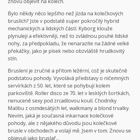
znovu objevit na kolech.
Bylo někdy něco lepšího než jízda na kolečkových
bruslích? Jste v podstatě super pokročilý hybrid
mechanických a lidských částí. Kyborg klouže
plynuleji a efektivněji, než to zvládnou pouhé lidské
nohy, za předpokladu, že nenarazíte na žádné velké
překážky, jako je písek nebo obzvláště hrudkovitý
stín.
Bruslení je zručné a přitom ležérní, což je skutečně
podstatou pohody. Vyvolává představy o ničemných
servírkách z 50. let, které se pohybují kolem
parkoviště. Roller disco ze 70. let v lesklých šortkách,
nenuceně sexy pod zrcadlovou koulí. Chodníky
Malibu z osmdesátých let, walkmany a blond trvalky.
Nevím, jaká je současná inkarnace kolečkové
pohody, ale z nějakého důvodu jsou kolečkové
brusle v obchodech a volají mě. Jsem v tom. Znovu se
objevuji jako bruslař…