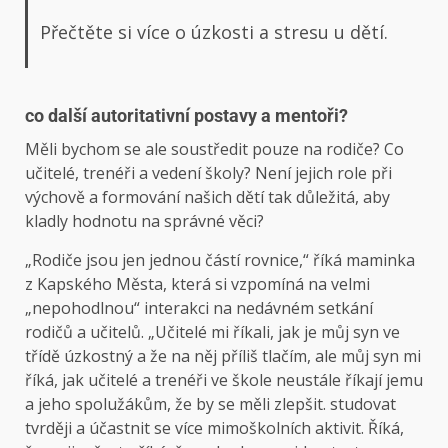
Přečtěte si více o úzkosti a stresu u dětí.
co další autoritativní postavy a mentoři?
Měli bychom se ale soustředit pouze na rodiče? Co
učitelé, trenéři a vedení školy? Není jejich role při
výchově a formování našich dětí tak důležitá, aby
kladly hodnotu na správné věci?
„Rodiče jsou jen jednou částí rovnice,“ říká maminka
z Kapského Města, která si vzpomíná na velmi
„nepohodlnou“ interakci na nedávném setkání
rodičů a učitelů. „Učitelé mi říkali, jak je můj syn ve
třídě úzkostný a že na něj příliš tlačím, ale můj syn mi
říká, jak učitelé a trenéři ve škole neustále říkají jemu
a jeho spolužákům, že by se měli zlepšit. studovat
tvrději a účastnit se více mimoškolních aktivit. Říká,