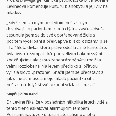
V
Cena privilegia
ge, klinická psycholožka Dr. Madeline
Levineová komentuje kulturu blahobytu a její vliv na
mládež.
„Když jsem za mým posledním nešťastným
dospívajícím pacientem tohoto týdne zavřela dveře,
sesunula jsem se do své opotřebované židle s
pocitem vyčerpání a překvapivě blízko k slzám,“ píše.
„Ta 15letá dívka, která právě odešla z mé kanceláře,
byla bystrá, sympatická, pod velkým tlakem svými
zbožňujícími, ale často zaneprázdněnými rodiči a
velmi rozzlobená. Na levém předloktí si břitvou
vyřízla slovo „prázdné“. Snažil jsem se představit si,
jak silně se musela moje mladá pacientka cítit
nešťastná, když si své utrpení vřízla do masa.“
Stupňující se trend
Dr Levine říká, že v posledních několika letech viděla
tento trend eskalovat alarmujícím tempem.
Poznamenává, že kultura materialismu a jeho