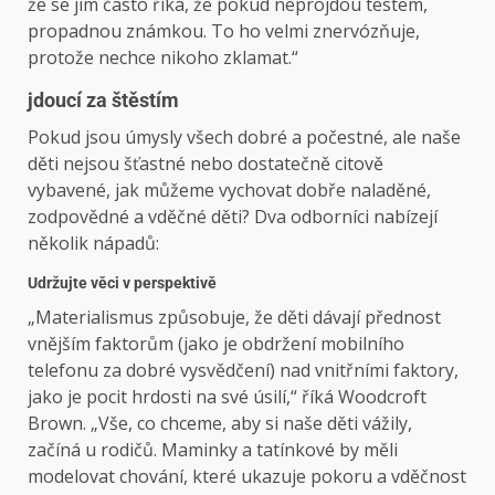
že se jim často říká, že pokud neprojdou testem,
propadnou známkou. To ho velmi znervózňuje,
protože nechce nikoho zklamat.“
jdoucí za štěstím
Pokud jsou úmysly všech dobré a počestné, ale naše
děti nejsou šťastné nebo dostatečně citově
vybavené, jak můžeme vychovat dobře naladěné,
zodpovědné a vděčné děti? Dva odborníci nabízejí
několik nápadů:
Udržujte věci v perspektivě
„Materialismus způsobuje, že děti dávají přednost
vnějším faktorům (jako je obdržení mobilního
telefonu za dobré vysvědčení) nad vnitřními faktory,
jako je pocit hrdosti na své úsilí,“ říká Woodcroft
Brown. „Vše, co chceme, aby si naše děti vážily,
začíná u rodičů. Maminky a tatínkové by měli
modelovat chování, které ukazuje pokoru a vděčnost