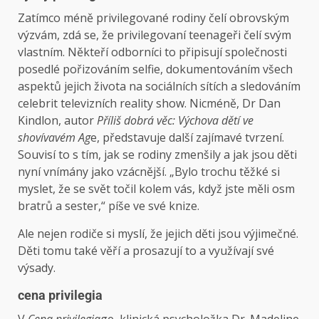
Zatímco méně privilegované rodiny čelí obrovským
výzvám, zdá se, že privilegovaní teenageři čelí svým
vlastním. Někteří odborníci to připisují společnosti
posedlé pořizováním selfie, dokumentováním všech
aspektů jejich života na sociálních sítích a sledováním
celebrit televizních reality show. Nicméně, Dr Dan
Kindlon, autor
Příliš dobrá věc: Výchova dětí ve
shovívavém Ag
e, představuje další zajímavé tvrzení.
Souvisí to s tím, jak se rodiny zmenšily a jak jsou děti
nyní vnímány jako vzácnější. „Bylo trochu těžké si
myslet, že se svět točil kolem vás, když jste měli osm
bratrů a sester,“ píše ve své knize.
Ale nejen rodiče si myslí, že jejich děti jsou výjimečné.
Děti tomu také věří a prosazují to a využívají své
výsady.
cena privilegia