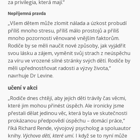
za privilegia, která mají.“
Nepříjemná pravda
„Všem dětem může zlomit nálada a úzkost probudí
příliš mnoho stresu, příliš málo prostojů a příliš
mnoho pozornosti věnované vnějším faktorům.
Rodiče by se měli naučit nové způsoby, jak vyjádřit
svou lásku a zájem, vyměnit svůj strach z neúspěchu
za víru ve vrozené silné stránky svých dětí. Rodiče by
měli upřednostňovat radosti a výzvy života,“
navrhuje Dr Levine.
učení v akci
„Rodiče dnes chtějí, aby jejich děti trávily čas věcmi,
které jim mohou přinést úspěch. Ale ironicky jsme
přestali dělat jedinou věc, která byla ve skutečnosti
prokázanou předpovědí úspěchu – domácí práce,“
říká Richard Rende, vývojový psycholog a spoluautor
knihy.
Výchova dětí, které umí.
I když se to nyní může