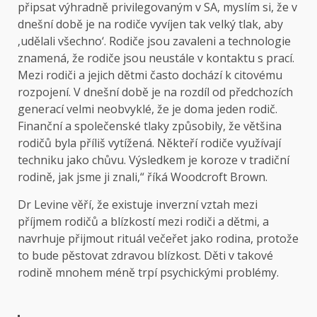
připsat výhradně privilegovaným v SA, myslím si, že v
dnešní době je na rodiče vyvíjen tak velký tlak, aby
‚udělali všechno‘. Rodiče jsou zavaleni a technologie
znamená, že rodiče jsou neustále v kontaktu s prací.
Mezi rodiči a jejich dětmi často dochází k citovému
rozpojení. V dnešní době je na rozdíl od předchozích
generací velmi neobvyklé, že je doma jeden rodič.
Finanční a společenské tlaky způsobily, že většina
rodičů byla příliš vytížená. Někteří rodiče využívají
techniku ​​jako chůvu. Výsledkem je koroze v tradiční
rodině, jak jsme ji znali,“ říká Woodcroft Brown.
Dr Levine věří, že existuje inverzní vztah mezi
příjmem rodičů a blízkostí mezi rodiči a dětmi, a
navrhuje přijmout rituál večeřet jako rodina, protože
to bude pěstovat zdravou blízkost. Děti v takové
rodině mnohem méně trpí psychickými problémy.