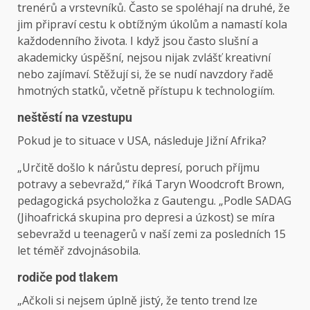
trenérů a vrstevníků. Často se spoléhají na druhé, že
jim připraví cestu k obtížným úkolům a namastí kola
každodenního života. I když jsou často slušní a
akademicky úspěšní, nejsou nijak zvlášť kreativní
nebo zajímaví. Stěžují si, že se nudí navzdory řadě
hmotných statků, včetně přístupu k technologiím.
neštěstí na vzestupu
Pokud je to situace v USA, následuje Jižní Afrika?
„Určitě došlo k nárůstu depresí, poruch příjmu
potravy a sebevražd,“ říká Taryn Woodcroft Brown,
pedagogická psycholožka z Gautengu. „Podle SADAG
(Jihoafrická skupina pro depresi a úzkost) se míra
sebevražd u teenagerů v naší zemi za posledních 15
let téměř zdvojnásobila.
rodiče pod tlakem
„Ačkoli si nejsem úplně jistý, že tento trend lze