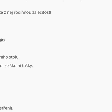
te z něj rodinnou záležitost!
t).
ího stolu.
l ze školní tašky.
tření).