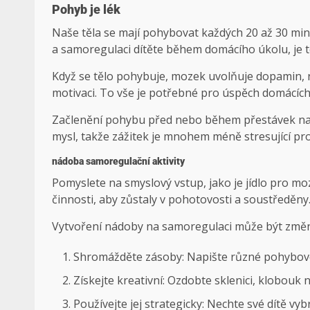
Pohyb je lék
Naše těla se mají pohybovat každých 20 až 30 min
a samoregulaci dítěte během domácího úkolu, je 
Když se tělo pohybuje, mozek uvolňuje dopamin, n
motivaci. To vše je potřebné pro úspěch domácích
Začlenění pohybu před nebo během přestávek na 
mysl, takže zážitek je mnohem méně stresující pr
nádoba samoregulační aktivity
Pomyslete na smyslový vstup, jako je jídlo pro m
činnosti, aby zůstaly v pohotovosti a soustředěny
Vytvoření nádoby na samoregulaci může být změno
Shromážděte zásoby: Napište různé pohybové 
Získejte kreativní: Ozdobte sklenici, klobouk 
Používejte jej strategicky: Nechte své dítě v