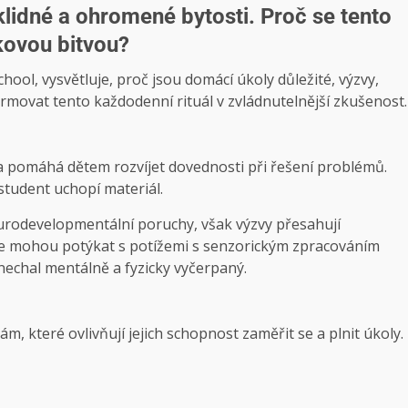
klidné a ohromené bytosti. Proč se tento
kovou bitvou?
hool, vysvětluje, proč jsou domácí úkoly důležité, výzvy,
rmovat tento každodenní rituál v zvládnutelnější zkušenost.
a pomáhá dětem rozvíjet dovednosti při řešení problémů.
student uchopí materiál.
eurodevelopmentální poruchy, však výzvy přesahují
se mohou potýkat s potížemi s senzorickým zpracováním
echal mentálně a fyzicky vyčerpaný.
, které ovlivňují jejich schopnost zaměřit se a plnit úkoly.