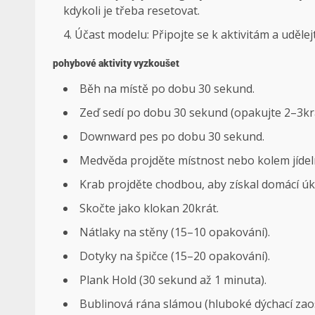
kdykoli je třeba resetovat.
Účast modelu: Připojte se k aktivitám a udělej
pohybové aktivity vyzkoušet
Běh na místě po dobu 30 sekund.
Zeď sedí po dobu 30 sekund (opakujte 2–3krá
Downward pes po dobu 30 sekund.
Medvěda projděte místnost nebo kolem jídeln
Krab projděte chodbou, aby získal domácí úko
Skočte jako klokan 20krát.
Nátlaky na stěny (15–10 opakování).
Dotyky na špičce (15–20 opakování).
Plank Hold (30 sekund až 1 minuta).
Bublinová rána slámou (hluboké dýchací zaos