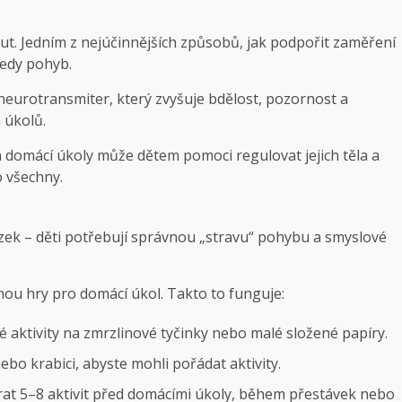
ut. Jedním z nejúčinnějších způsobů, jak podpořit zaměření
tedy pohyb.
eurotransmiter, který zvyšuje bdělost, pozornost a
 úkolů.
domácí úkoly může dětem pomoci regulovat jejich těla a
o všechny.
ozek – děti potřebují správnou „stravu“ pohybu a smyslové
.
u hry pro domácí úkol. Takto to funguje:
aktivity na zmrzlinové tyčinky nebo malé složené papíry.
nebo krabici, abyste mohli pořádat aktivity.
ybrat 5–8 aktivit před domácími úkoly, během přestávek nebo