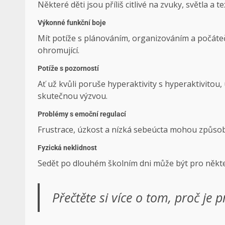
Některé děti jsou příliš citlivé na zvuky, světla a t
Výkonné funkční boje
Mít potíže s plánováním, organizováním a počáte
ohromující.
Potíže s pozorností
Ať už kvůli poruše hyperaktivity s hyperaktivito
skutečnou výzvou.
Problémy s emoční regulací
Frustrace, úzkost a nízká sebeúcta mohou způsob
Fyzická neklidnost
Sedět po dlouhém školním dni může být pro někt
Přečtěte si více o tom, proč je p