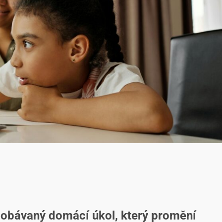
en obávaný domácí úkol, který promění