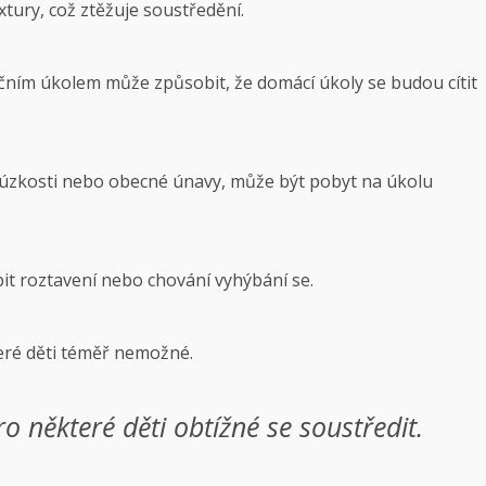
extury, což ztěžuje soustředění.
čním úkolem může způsobit, že domácí úkoly se budou cítit
u, úzkosti nebo obecné únavy, může být pobyt na úkolu
it roztavení nebo chování vyhýbání se.
eré děti téměř nemožné.
ro některé děti obtížné se soustředit.