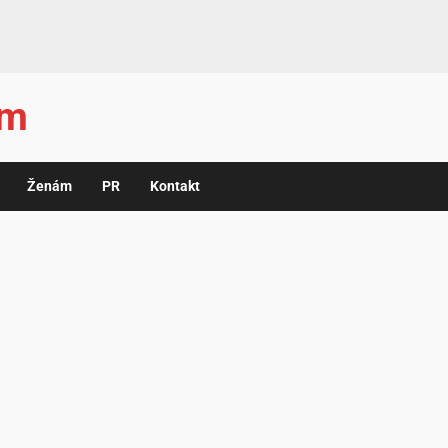
ám
Ženám
PR
Kontakt