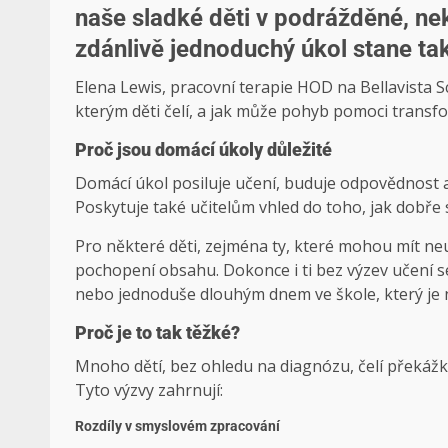
naše sladké děti v podrážděné, ne
zdánlivě jednoduchý úkol stane ta
Elena Lewis, pracovní terapie HOD na Bellavista Sc
kterým děti čelí, a jak může pohyb pomoci transfo
Proč jsou domácí úkoly důležité
Domácí úkol posiluje učení, buduje odpovědnost 
Poskytuje také učitelům vhled do toho, jak dobře 
Pro některé děti, zejména ty, které mohou mít n
pochopení obsahu. Dokonce i ti bez výzev učení 
nebo jednoduše dlouhým dnem ve škole, který je n
Proč je to tak těžké?
Mnoho dětí, bez ohledu na diagnózu, čelí překážkám
Tyto výzvy zahrnují:
Rozdíly v smyslovém zpracování