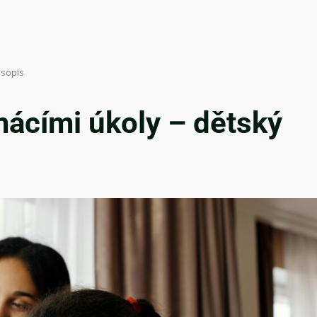
asopis
mácími úkoly – dětský