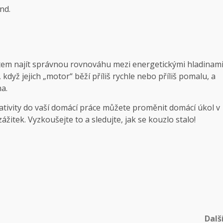
nd.
dětem najít správnou rovnováhu mezi energetickými hladinam
dyž jejich „motor“ běží příliš rychle nebo příliš pomalu, a
na.
eativity do vaší domácí práce můžete proměnit domácí úkol v
ážitek. Vyzkoušejte to a sledujte, jak se kouzlo stalo!
Dalš