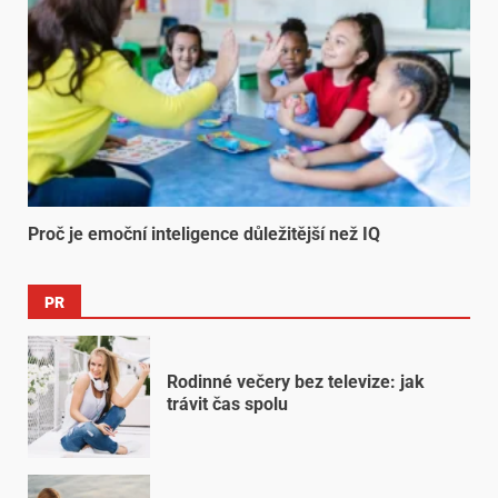
Proč je emoční inteligence důležitější než IQ
PR
Rodinné večery bez televize: jak
trávit čas spolu