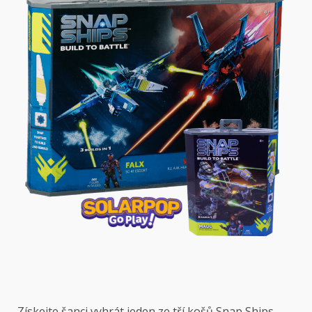
Získejte šanci vyhrát jeden ze tří košů Snap Ships