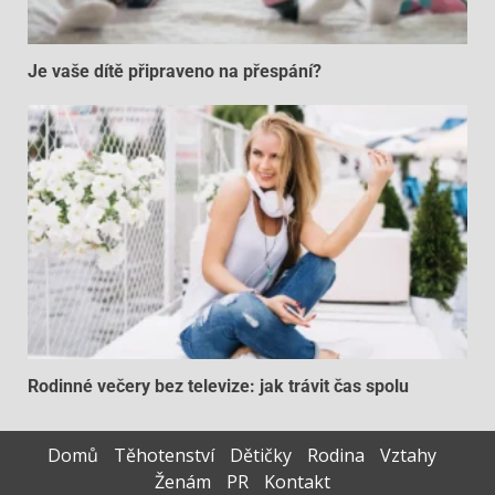
Je vaše dítě připraveno na přespání?
Rodinné večery bez televize: jak trávit čas spolu
Domů
Těhotenství
Dětičky
Rodina
Vztahy
Ženám
PR
Kontakt