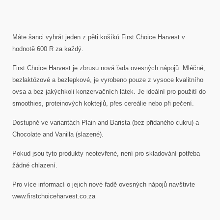
Máte šanci vyhrát jeden z pěti košíků First Choice Harvest v
hodnotě 600 R za každý.
First Choice Harvest je zbrusu nová řada ovesných nápojů.
Mléčné,
bezlaktózové a bezlepkové, je vyrobeno pouze z vysoce kvalitního
ovsa
a bez jakýchkoli konzervačních látek
. Je ideální pro použití do
smoothies, proteinových koktejlů, přes cereálie nebo při pečení.
Dostupné ve variantách Plain and Barista (bez přidaného cukru) a
Chocolate and Vanilla (slazené).
Pokud jsou tyto produkty neotevřené, není pro skladování potřeba
žádné chlazení.
Pro více informací o jejich nové řadě ovesných nápojů navštivte
www.firstchoiceharvest.co.za