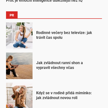
Proč je emoční inteligence důležitější než IQ
PR
Rodinné večery bez televize: jak
trávit čas spolu
Jak zvládnout ranní shon a
vypravit všechny včas
Když se v rodině přidá miminko:
jak zvládnout novou roli