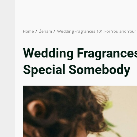
Home
Ženám
Wedding Fragrances 101: For You and You
Wedding Fragrances
Special Somebody