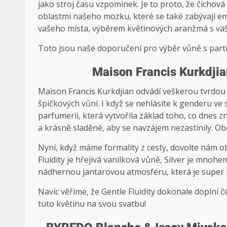
jako stroj času vzpomínek. Je to proto, že čichová
oblastmi našeho mozku, které se také zabývají e
vašeho místa, výběrem květinových aranžmá s vaší 
Toto jsou naše doporučení pro výběr vůně s partn
Maison Francis Kurkdjian
Maison Francis Kurkdjian odvádí veškerou tvrdou 
špičkových vůní. I když se nehlásíte k genderu ve 
parfumerii, která vytvořila základ toho, co dnes
a krásně sladěné, aby se navzájem nezastínily. Obě
Nyní, když máme formality z cesty, dovolte nám ob
Fluidity je hřejivá vanilková vůně, Silver je mnohe
nádhernou jantarovou atmosféru, která je super
Navíc věříme, že Gentle Fluidity dokonale doplní 
tuto květinu na svou svatbu!