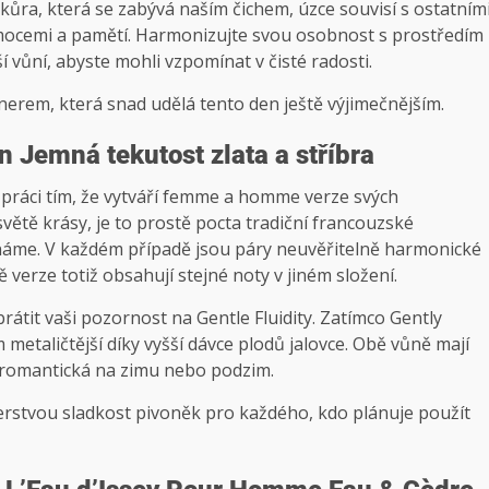
 kůra, která se zabývá naším čichem, úzce souvisí s ostatním
mocemi a pamětí. Harmonizujte svou osobnost s prostředím
vůní, abyste mohli vzpomínat v čisté radosti.
erem, která snad udělá tento den ještě výjimečnějším.
 Jemná tekutost zlata a stříbra
práci tím, že vytváří femme a homme verze svých
světě krásy, je to prostě pocta tradiční francouzské
 známe. V každém případě jsou páry neuvěřitelně harmonické
 verze totiž obsahují stejné noty v jiném složení.
rátit vaši pozornost na Gentle Fluidity. Zatímco Gently
m metaličtější díky vyšší dávce plodů jalovce. Obě vůně mají
 romantická na zimu nebo podzim.
čerstvou sladkost pivoněk pro každého, kdo plánuje použít