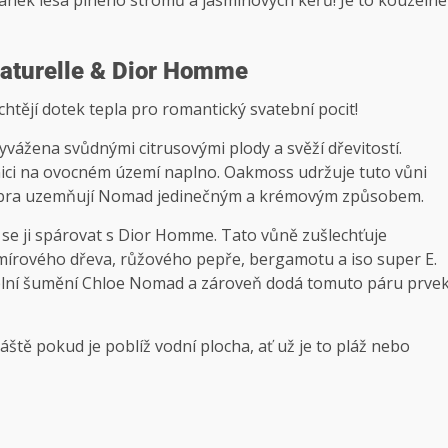
 vánek lesa plného stromů a jasmínových keřů! Je to kouzelné
aturelle & Dior Homme
chtějí dotek tepla pro romantický svatební pocit!
vážena svůdnými citrusovými plody a svěží dřevitostí.
i na ovocném území naplno. Oakmoss udržuje tuto vůni
 ambra uzemňují Nomad jedinečným a krémovým způsobem.
 se ji spárovat s Dior Homme. Tato vůně zušlechťuje
rového dřeva, růžového pepře, bergamotu a iso super E.
ní šumění Chloe Nomad a zároveň dodá tomuto páru prve
tě pokud je poblíž vodní plocha, ať už je to pláž nebo