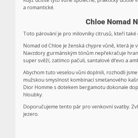
Když ucítíte tyto vůně společně, prakticky ucítíte
a romantické.
Chloe Nomad N
Toto párování je pro milovníky citrusů, kteří také 
Nomad od Chloe je ženská chypre vůně, která je vy
Navzdory gurmánským tónům nepřekračuje hranic
super svěží, zatímco pačuli, santalové dřevo a
Abychom tuto veselou vůni doplnili, rozhodli jsme
mužskou smyslnost kombinací smetanového kašmí
Dior Homme s dotekem bergamotu dokonale dopl
hloubky.
Doporučujeme tento pár pro venkovní svatby. Zvláš
jezero.