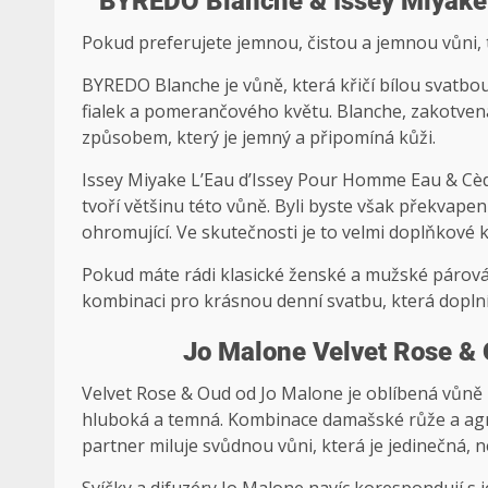
BYREDO Blanche & Issey Miyake
Pokud preferujete jemnou, čistou a jemnou vůni, t
BYREDO Blanche je vůně, která křičí bílou svatbou
fialek a pomerančového květu. Blanche, zakotvená
způsobem, který je jemný a připomíná kůži.
Issey Miyake L’Eau d’Issey Pour Homme Eau & Cèdre
tvoří většinu této vůně. Byli byste však překvapen
ohromující. Ve skutečnosti je to velmi doplňkové 
Pokud máte rádi klasické ženské a mužské párován
kombinaci pro krásnou denní svatbu, která doplní
Jo Malone Velvet Rose &
Velvet Rose & Oud od Jo Malone je oblíbená vůně pr
hluboká a temná. Kombinace damašské růže a agr
partner miluje svůdnou vůni, která je jedinečná, n