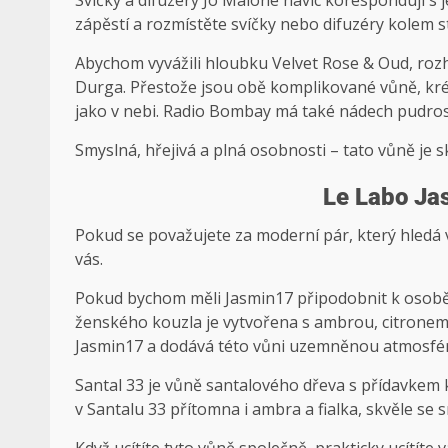
Svíčky a difuzéry Jo Malone navíc korespondují s j
zápěstí a rozmístěte svíčky nebo difuzéry kolem s
Abychom vyvážili hloubku Velvet Rose & Oud, rozh
Durga. Přestože jsou obě komplikované vůně, kr
jako v nebi. Radio Bombay má také nádech pudrost
Smyslná, hřejivá a plná osobnosti – tato vůně je 
Le Labo Ja
Pokud se považujete za moderní pár, který hledá v
vás.
Pokud bychom měli Jasmin17 připodobnit k osobě,
ženského kouzla je vytvořena s ambrou, citronem
Jasmin17 a dodává této vůni uzemněnou atmosfé
Santal 33 je vůně santalového dřeva s přídavkem
v Santalu 33 přítomna i ambra a fialka, skvěle se