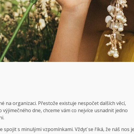
é na organizaci. Přestože existuje nespočet dalších věcí,
ho výjimečného dne, chceme vám co nejvíce usnadnit jedno
i.
spojit s minulými vzpomínkami. Vždyť se říká, že náš nos j