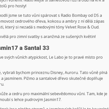
ejich vůněmi. Nastříkejte si sametovou růži a oud na krk a
tolů pro hosty!
odli jsme se tuto vůni spárovat s Radio Bombay od DS a
émovost cedrového dřeva, kokosu a ambry z ní dělá zápas
i, který si nezadá s medovými tóny Velvet Rose & Oud.
skvělá pro zimní svatby s aranžmá ze sušených květin!
smin17 a Santal 3
3
e svých vůních atypickost, Le Labo je to pravé místo pro
 vybrali bychom princeznu Disney, Auroru. Tato vůně plná
 a jasmínem. Pižmo a santalové dřevo skutečně doplňuje
ru.
 kůže a cedru pro maximální sebevědomou vůni. Tam, kde je
 snoubí s lehce pudrovým Jasmin17.