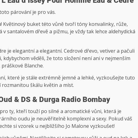
 L’Eau d’Issey Pour Homme Eau & Cèdre
oto párování je pro vás.
! Květinový buket této vůně tvoří tóny konvalinky, růže,
 v santalovém dřevě a pižmu, je vždy tak lehce aldehydická
 je elegantní a elegantní. Cedrové dřevo, vetiver a pačuli
i, kdybychom věděli, že toto složení není ani v nejmenším
k práškové Blanche.
í, které je stále extrémně jemné a lehké, vyzkoušejte tuto
 rozmanitou škálu květin a míst.
 Oud & DS & Durga Radio Bombay
o ty, kteří touží po silné a aromatické vůni, která je
árního oudu je neuvěřitelně komplexní a sexy. Pokud váš
echte si vzorek u nejbližšího Jo Malone vyzkoušet!