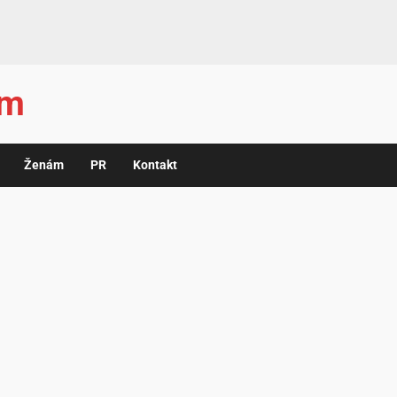
ám
Ženám
PR
Kontakt