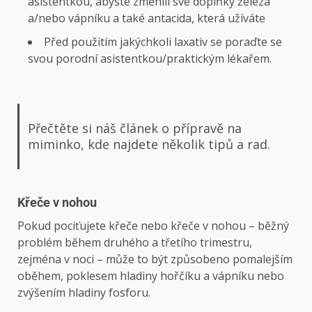
asistentkou, abyste změnili své doplňky železa
a/nebo vápníku a také antacida, která užíváte
Před použitím jakýchkoli laxativ se poraďte se
svou porodní asistentkou/praktickým lékařem.
Přečtěte si náš článek o přípravě na
miminko, kde najdete několik tipů a rad.
Křeče v nohou
Pokud pociťujete křeče nebo křeče v nohou – běžný
problém během druhého a třetího trimestru,
zejména v noci – může to být způsobeno pomalejším
oběhem, poklesem hladiny hořčíku a vápníku nebo
zvýšením hladiny fosforu.