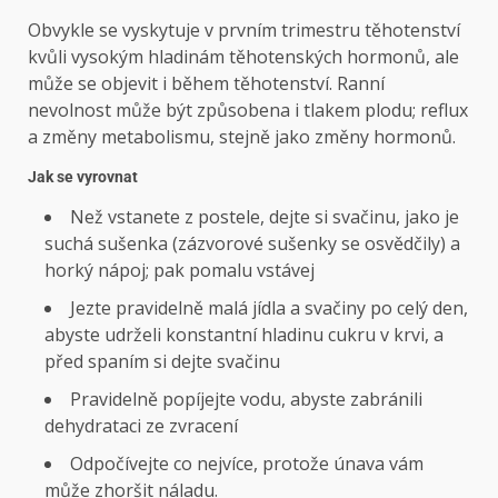
Obvykle se vyskytuje v prvním trimestru těhotenství
kvůli vysokým hladinám těhotenských hormonů, ale
může se objevit i během těhotenství. Ranní
nevolnost může být způsobena i tlakem plodu; reflux
a změny metabolismu, stejně jako změny hormonů.
Jak se vyrovnat
Než vstanete z postele, dejte si svačinu, jako je
suchá sušenka (zázvorové sušenky se osvědčily) a
horký nápoj; pak pomalu vstávej
Jezte pravidelně malá jídla a svačiny po celý den,
abyste udrželi konstantní hladinu cukru v krvi, a
před spaním si dejte svačinu
Pravidelně popíjejte vodu, abyste zabránili
dehydrataci ze zvracení
Odpočívejte co nejvíce, protože únava vám
může zhoršit náladu.