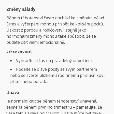
Změny nálady
Během těhotenství často dochází ke změnám nálad.
Stres a vyčerpání mohou přispět ke kolísání pocitů.
Úzkost z porodu a rodičovství, stejně jako
hormonální změny mohou také způsobit, že se
budete cítit velmi emocionálně.
Jak se vyrovnat
Vyhraďte si čas na pravidelný odpočinek
Podělte se o své pocity se svým partnerem
nebo se svěřte blízkému rodinnému příslušníkovi,
příteli nebo poradci.
Únava
Je normální cítit se během těhotenství unavená,
zejména během prvního trimestru – pamatujte, že
vaše tělo získává nový život. Únava může být také