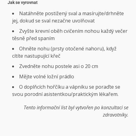
Jak se vyrovnat
Natáhněte postižený sval a masírujte/drhněte
jej, dokud se sval nezačne uvolňovat
Zvyšte krevní oběh cvičením nohou každý večer
těsně před spaním
Ohněte nohu (prsty otočené nahoru), když
cítíte nastupující křeč
Zvedněte nohu postele asi o 20 cm
Mějte volné ložní prádlo
O doplňcích hořčíku a vápníku se poraďte se
svou porodní asistentkou/praktickým lékařem.
Tento informační list byl vytvořen po konzultaci se
zdravotníky.