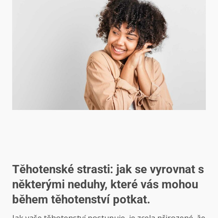
Těhotenské strasti: jak se vyrovnat s
některými neduhy, které vás mohou
během těhotenství potkat.
Jak vaše těhotenství postupuje, je zcela přirozené, že