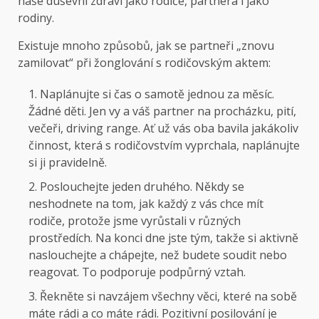
naše duševní zdraví jako rodiče, partnera i jako
rodiny.
Existuje mnoho způsobů, jak se partneři „znovu
zamilovat“ při žonglování s rodičovským aktem:
Naplánujte si čas o samotě jednou za měsíc.
Žádné děti. Jen vy a váš partner na procházku, pití,
večeři, driving range. Ať už vás oba bavila jakákoliv
činnost, která s rodičovstvím vyprchala, naplánujte
si ji pravidelně.
Poslouchejte jeden druhého. Někdy se
neshodnete na tom, jak každý z vás chce mít
rodiče, protože jsme vyrůstali v různých
prostředích. Na konci dne jste tým, takže si aktivně
naslouchejte a chápejte, než budete soudit nebo
reagovat. To podporuje podpůrný vztah.
Řekněte si navzájem všechny věci, které na sobě
máte rádi a co máte rádi. Pozitivní posilování je