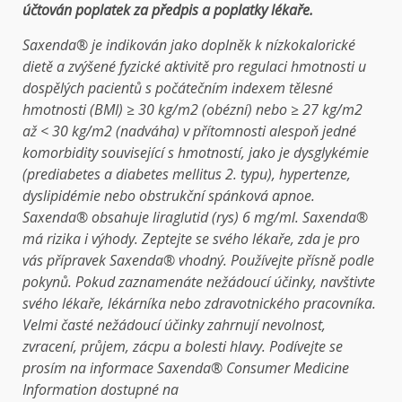
účtován poplatek za předpis a poplatky lékaře.
Saxenda® je indikován jako doplněk k nízkokalorické
dietě a zvýšené fyzické aktivitě pro regulaci hmotnosti u
dospělých pacientů s počátečním indexem tělesné
hmotnosti (BMI) ≥ 30 kg/m2 (obézní) nebo ≥ 27 kg/m2
až < 30 kg/m2 (nadváha) v přítomnosti alespoň jedné
komorbidity související s hmotností, jako je dysglykémie
(prediabetes a diabetes mellitus 2. typu), hypertenze,
dyslipidémie nebo obstrukční spánková apnoe.
Saxenda® obsahuje liraglutid (rys) 6 mg/ml. Saxenda®
má rizika i výhody. Zeptejte se svého lékaře, zda je pro
vás přípravek Saxenda® vhodný. Používejte přísně podle
pokynů. Pokud zaznamenáte nežádoucí účinky, navštivte
svého lékaře, lékárníka nebo zdravotnického pracovníka.
Velmi časté nežádoucí účinky zahrnují nevolnost,
zvracení, průjem, zácpu a bolesti hlavy. Podívejte se
prosím na informace Saxenda® Consumer Medicine
Information dostupné na