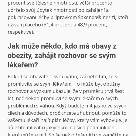
procent své tělesné hmotnosti, větší procento
udrželo svůj úbytek hmotnosti po zahájení a
pokračování léčby přípravkem Saxenda® než ti, kteří
užívali placebo (81,4 procent a 48,9 procent,
respektive).
Jak může někdo, kdo má obavy z
obezity, zahájit rozhovor se svým
lékařem?
Pokud se obáváte o svou váhu, začněte tím, že si
promluvíte se svým lékařem. To může být obtížný
rozhovor a výzkum ukazuje, že v průměru trvá šest
let, než někdo promluví se svým lékařem o svých
problémech s váhou. Když budete mít jasno ve svých
cílech a důvodech, proč chcete zhubnout, pomůže to
vašemu lékaři najít plán léčby, který vám vyhovuje. Je
důležité mluvit o jakýchkoli dalších podmínkách,
které můžete mít. Spíše než o řešeních se zaměřte na