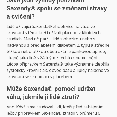
Jaké jsou výhody používání
Saxendy® spolu se změnami stravy
a cvičení?
Lidé užívající Saxenda® zhubli více na váze ve
srovnání s těmi, kteří užívali placebo v klinických
studiích. Mezi ně patřili lidé s obezitou nebo s
nadváhou s prediabetem, diabetem 2. typu a středně
těžkou nebo těžkou obstrukční spánkovou apnoe,
stejně jako lidé s žádným z těchto onemocnění.
Léčba přípravkem Saxenda® také významně zlepšila
systolický krevní tlak, obvod pasu a lipidy nalačno ve
srovnání se skupinou s placebem.
Může Saxenda® pomoci udržet
váhu, jakmile ji lidé ztratí?
Ano. Když jsme studovali lidi, kteří před zahájením
léčby přípravkem Saxenda® ztratili v průměru 6