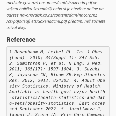
medsafe.govt.nz/consumers/cmi/s/saxenda.pdf ve
vašem balíčku Saxenda® nebo si je otevřete online na
adrese novonordisk.co.nz/content/dam/nncorp/nz
/cs/pdfs/leafl ets/Saxendacmi.pdf předtím, než začnete
užívat léky
.
Reference
1.
Rosenbaum M, Leibel RL. Int J Obes 
(Lond). 2010; 34(Suppl 1): S47-S55. 
2. Sumithran P, et al. N Engl J Med. 
2011; 365(17): 1597-1604. 3. Suzuki 
K, Jayasena CN, Bloom SR.Exp Diabetes 
Res. 2012; 2012: 824303. 4. Adult Obe
sity Statistics. Ministry of Health. 
Available at health.govt.nz/nz-health
-statistics/health-statistics-and-dat
a-sets/obesity-statistics. Last acces
sed September 2022. 5. Jarolimova J, 
Tagoni J, Stern TA. Prim Care Compani