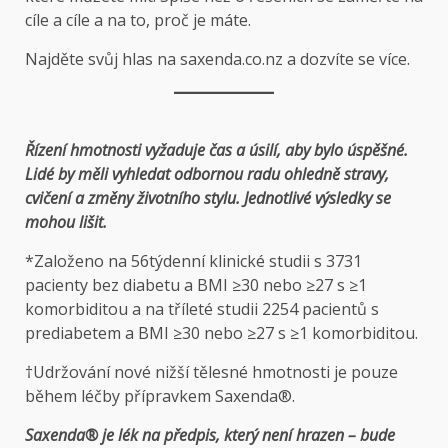
cíle a cíle a na to, proč je máte.
Najděte svůj hlas na saxenda.co.nz a dozvíte se více.
Řízení hmotnosti vyžaduje čas a úsilí, aby bylo úspěšné.
Lidé by měli vyhledat odbornou radu ohledně stravy,
cvičení a změny životního stylu. Jednotlivé výsledky se
mohou lišit.
*Založeno na 56týdenní klinické studii s 3731
pacienty bez diabetu a BMI ≥30 nebo ≥27 s ≥1
komorbiditou a na tříleté studii 2254 pacientů s
prediabetem a BMI ≥30 nebo ≥27 s ≥1 komorbiditou.
†Udržování nové nižší tělesné hmotnosti je pouze
během léčby přípravkem Saxenda®.
Saxenda® je lék na předpis, který není hrazen – bude