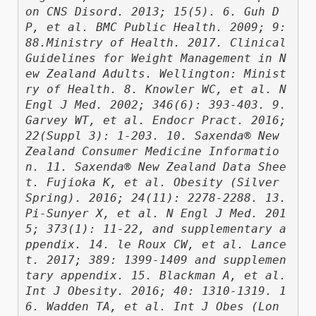
on CNS Disord. 2013; 15(5). 6. Guh D
P, et al. BMC Public Health. 2009; 9: 
88.Ministry of Health. 2017. Clinical 
Guidelines for Weight Management in N
ew Zealand Adults. Wellington: Minist
ry of Health. 8. Knowler WC, et al. N 
Engl J Med. 2002; 346(6): 393-403. 9. 
Garvey WT, et al. Endocr Pract. 2016; 
22(Suppl 3): 1-203. 10. Saxenda® New 
Zealand Consumer Medicine Informatio
n. 11. Saxenda® New Zealand Data Shee
t. Fujioka K, et al. Obesity (Silver 
Spring). 2016; 24(11): 2278-2288. 13. 
Pi-Sunyer X, et al. N Engl J Med. 201
5; 373(1): 11-22, and supplementary a
ppendix. 14. le Roux CW, et al. Lance
t. 2017; 389: 1399-1409 and supplemen
tary appendix. 15. Blackman A, et al. 
Int J Obesity. 2016; 40: 1310-1319. 1
6. Wadden TA, et al. Int J Obes (Lon