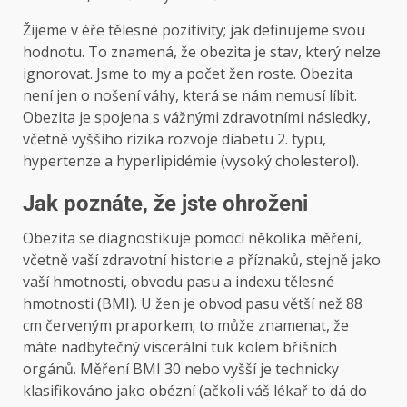
Žijeme v éře tělesné pozitivity; jak definujeme svou
hodnotu. To znamená, že obezita je stav, který nelze
ignorovat. Jsme to my a počet žen roste. Obezita
není jen o nošení váhy, která se nám nemusí líbit.
Obezita je spojena s vážnými zdravotními následky,
včetně vyššího rizika rozvoje diabetu 2. typu,
hypertenze a hyperlipidémie (vysoký cholesterol).
Jak poznáte, že jste ohroženi
Obezita se diagnostikuje pomocí několika měření,
včetně vaší zdravotní historie a příznaků, stejně jako
vaší hmotnosti, obvodu pasu a indexu tělesné
hmotnosti (BMI). U žen je obvod pasu větší než 88
cm červeným praporkem; to může znamenat, že
máte nadbytečný viscerální tuk kolem břišních
orgánů. Měření BMI 30 nebo vyšší je technicky
klasifikováno jako obézní (ačkoli váš lékař to dá do