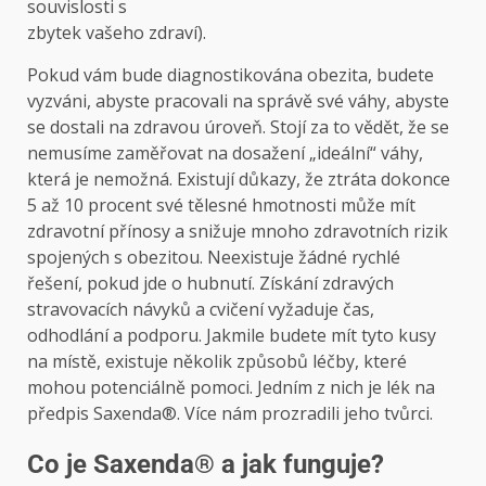
souvislosti s
zbytek vašeho zdraví).
Pokud vám bude diagnostikována obezita, budete
vyzváni, abyste pracovali na správě své váhy, abyste
se dostali na zdravou úroveň. Stojí za to vědět, že se
nemusíme zaměřovat na dosažení „ideální“ váhy,
která je nemožná. Existují důkazy, že ztráta dokonce
5 až 10 procent své tělesné hmotnosti může mít
zdravotní přínosy a snižuje mnoho zdravotních rizik
spojených s obezitou. Neexistuje žádné rychlé
řešení, pokud jde o hubnutí. Získání zdravých
stravovacích návyků a cvičení vyžaduje čas,
odhodlání a podporu. Jakmile budete mít tyto kusy
na místě, existuje několik způsobů léčby, které
mohou potenciálně pomoci. Jedním z nich je lék na
předpis Saxenda®. Více nám prozradili jeho tvůrci.
Co je Saxenda® a jak funguje?