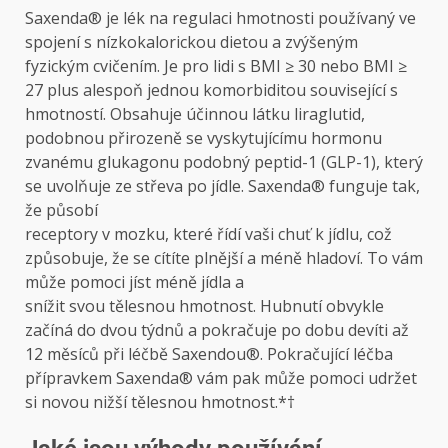
Saxenda® je lék na regulaci hmotnosti používaný ve
spojení s nízkokalorickou dietou a zvýšeným
fyzickým cvičením. Je pro lidi s BMI ≥ 30 nebo BMI ≥
27 plus alespoň jednou komorbiditou související s
hmotností. Obsahuje účinnou látku liraglutid,
podobnou přirozeně se vyskytujícímu hormonu
zvanému glukagonu podobný peptid-1 (GLP-1), který
se uvolňuje ze střeva po jídle. Saxenda® funguje tak,
že působí
receptory v mozku, které řídí vaši chuť k jídlu, což
způsobuje, že se cítíte plnější a méně hladoví. To vám
může pomoci jíst méně jídla a
snížit svou tělesnou hmotnost. Hubnutí obvykle
začíná do dvou týdnů a pokračuje po dobu devíti až
12 měsíců při léčbě Saxendou®. Pokračující léčba
přípravkem Saxenda® vám pak může pomoci udržet
si novou nižší tělesnou hmotnost.*†