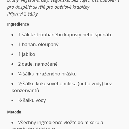
Drsný; vegetariánský; veganské; bez vajec; bez obilovin; i
pro dospělé; skvělé pro obědové krabičky
Připraví 2 šálky
Ingredience
1 šálek strouhaného kapusty nebo špenátu
1 banán, oloupaný
1 jablko
2 datle, namočené
¼ šálku mraženého hrášku
½ šálku kokosového mléka (nebo vody) bez
konzervantů
½ šálku vody
Metoda
Všechny ingredience vložte do mixéru a