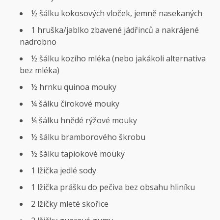
½ šálku kokosových vloček, jemně nasekaných
1 hruška/jablko zbavené jádřinců a nakrájené
nadrobno
½ šálku kozího mléka (nebo jakákoli alternativa
bez mléka)
½ hrnku quinoa mouky
¼ šálku čirokové mouky
¼ šálku hnědé rýžové mouky
½ šálku bramborového škrobu
½ šálku tapiokové mouky
1 lžička jedlé sody
1 lžička prášku do pečiva bez obsahu hliníku
2 lžičky mleté ​​skořice