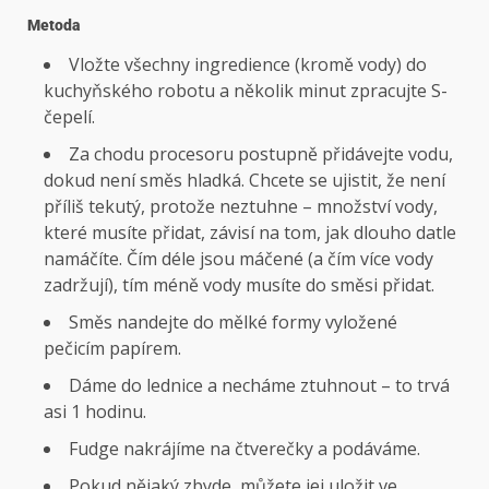
Metoda
Vložte všechny ingredience (kromě vody) do
kuchyňského robotu a několik minut zpracujte S-
čepelí.
Za chodu procesoru postupně přidávejte vodu,
dokud není směs hladká. Chcete se ujistit, že není
příliš tekutý, protože neztuhne – množství vody,
které musíte přidat, závisí na tom, jak dlouho datle
namáčíte. Čím déle jsou máčené (a čím více vody
zadržují), tím méně vody musíte do směsi přidat.
Směs nandejte do mělké formy vyložené
pečicím papírem.
Dáme do lednice a necháme ztuhnout – to trvá
asi 1 hodinu.
Fudge nakrájíme na čtverečky a podáváme.
Pokud nějaký zbyde, můžete jej uložit ve