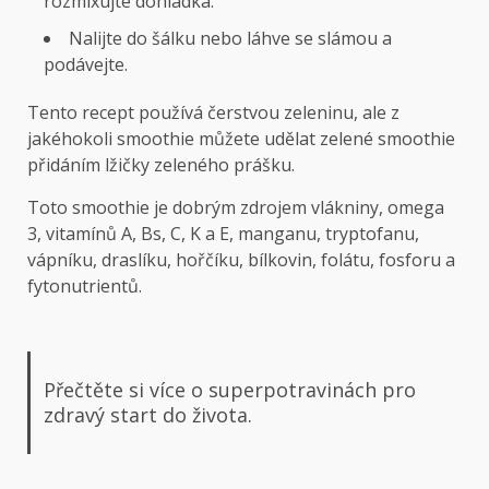
rozmixujte dohladka.
Nalijte do šálku nebo láhve se slámou a
podávejte.
Tento recept používá čerstvou zeleninu, ale z
jakéhokoli smoothie můžete udělat zelené smoothie
přidáním lžičky zeleného prášku.
Toto smoothie je dobrým zdrojem vlákniny, omega
3, vitamínů A, Bs, C, K a E, manganu, tryptofanu,
vápníku, draslíku, hořčíku, bílkovin, folátu, fosforu a
fytonutrientů.
Přečtěte si více o superpotravinách pro
zdravý start do života.