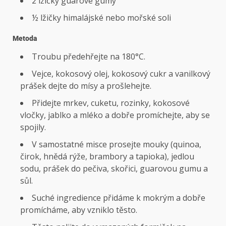
2 lžičky guarové gumy
½ lžičky himalájské nebo mořské soli
Metoda
Troubu předehřejte na 180°C.
Vejce, kokosový olej, kokosový cukr a vanilkový
prášek dejte do mísy a prošlehejte.
Přidejte mrkev, cuketu, rozinky, kokosové
vločky, jablko a mléko a dobře promíchejte, aby se
spojily.
V samostatné misce prosejte mouky (quinoa,
čirok, hnědá rýže, brambory a tapioka), jedlou
sodu, prášek do pečiva, skořici, guarovou gumu a
sůl.
Suché ingredience přidáme k mokrým a dobře
promícháme, aby vzniklo těsto.