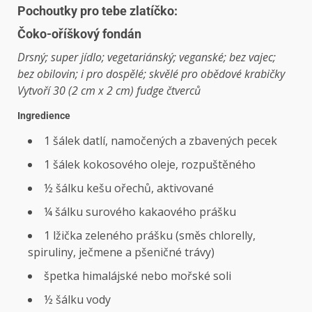
Pochoutky pro tebe zlatíčko:
Čoko-oříškový fondán
Drsný; super jídlo; vegetariánský; veganské; bez vajec;
bez obilovin; i pro dospělé; skvělé pro obědové krabičky
Vytvoří 30 (2 cm x 2 cm) fudge čtverců
Ingredience
1 šálek datlí, namočených a zbavených pecek
1 šálek kokosového oleje, rozpuštěného
½ šálku kešu ořechů, aktivované
¼ šálku surového kakaového prášku
1 lžička zeleného prášku (směs chlorelly,
spiruliny, ječmene a pšeničné trávy)
špetka himalájské nebo mořské soli
½ šálku vody