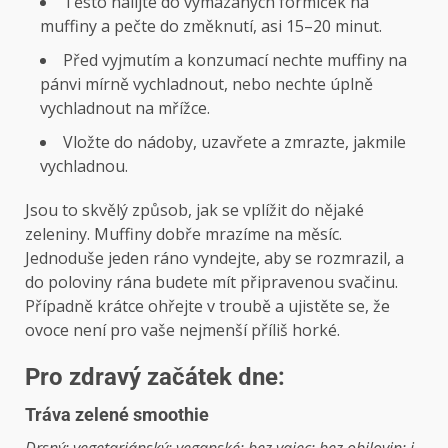
Těsto nalijte do vymazaných formiček na
muffiny a pečte do změknutí, asi 15–20 minut.
Před vyjmutím a konzumací nechte muffiny na
pánvi mírně vychladnout, nebo nechte úplně
vychladnout na mřížce.
Vložte do nádoby, uzavřete a zmrazte, jakmile
vychladnou.
Jsou to skvělý způsob, jak se vplížit do nějaké
zeleniny. Muffiny dobře mrazíme na měsíc.
Jednoduše jeden ráno vyndejte, aby se rozmrazil, a
do poloviny rána budete mít připravenou svačinu.
Případně krátce ohřejte v troubě a ujistěte se, že
ovoce není pro vaše nejmenší příliš horké.
Pro zdravý začátek dne:
Tráva zelené smoothie