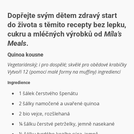
Dopřejte svým dětem zdravý start
do života s těmito recepty bez lepku,
cukru a mléčných výrobků od
Míla’s
Meals
.
Quinoa kousne
Vegetariánský; i pro dospělé; skvělé pro obědové krabičky
Vytvoří 12 (pomocí malé formy na muffiny) ingrediencí
Ingredience
1 šálek čerstvého špenátu
2 šálky namočené a uvařené quinoa
2 bio vejce, rozšlehaná
¼ šálku čerstvé petrželky, jemně nasekané