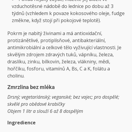
vzduchotěsné nádobě do lednice po dobu až 3
týdnů (vzhledem k povaze kokosového oleje, fudge
změkne, když stojí při pokojové teplotě).
Pokrm je nabitý živinami a má antioxidační,
protizánětlivé, protiplísňové, antibakteriální,
antimikrobiální a celkové tělo vyživující vlastnosti. Je
skvělým zdrojem zdravých tuků, vápníku, železa,
draslíku, zinku, bílkovin, železa, vlákniny, mědi,
hořčíku, fosforu, vitamínů A, Bs, C a K, folátu a
cholinu.
Zmrzlina bez mléka
Drsný; vegetariánský; veganské; bez vajec; pro dospělé;
skvělé pro obědové krabičky
Objem 1 litr a slouží 6 až 8 dospělým
Ingredience