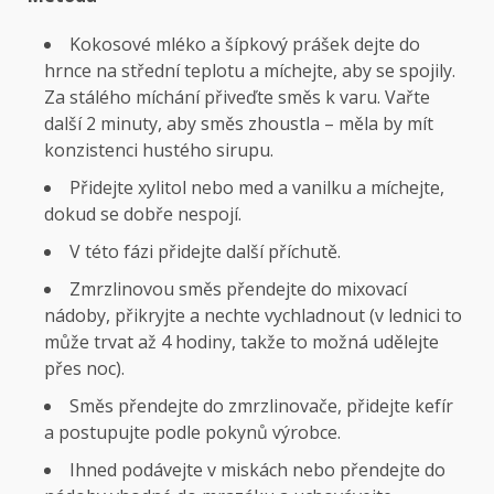
Kokosové mléko a šípkový prášek dejte do
hrnce na střední teplotu a míchejte, aby se spojily.
Za stálého míchání přiveďte směs k varu. Vařte
další 2 minuty, aby směs zhoustla – měla by mít
konzistenci hustého sirupu.
Přidejte xylitol nebo med a vanilku a míchejte,
dokud se dobře nespojí.
V této fázi přidejte další příchutě.
Zmrzlinovou směs přendejte do mixovací
nádoby, přikryjte a nechte vychladnout (v lednici to
může trvat až 4 hodiny, takže to možná udělejte
přes noc).
Směs přendejte do zmrzlinovače, přidejte kefír
a postupujte podle pokynů výrobce.
Ihned podávejte v miskách nebo přendejte do