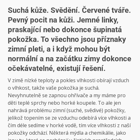
Suchá kůže. Svědění. Červené tváře.
Pevný pocit na kůži. Jemné linky,
praskající nebo dokonce šupinatá
pokožka. To všechno jsou příznaky
zimní pleti, a i když mohou být
normální a na začátku zimy dokonce
očekávatelné, existují řešení.
V zimě nízké teploty a pokles vlhkosti obírají vzduch
o vlhkost, takže vaše pokožka je suchá.
Nevyhnutelně se zapnou ohřívače a my máme pro
děti teplé sprchy nebo horké koupele. To ale jen
nahrává problému zimní (suché, svědivé) pokožky,
jelikož topením se ze vzduchu odebírá více vlhkosti a
čím déle sedíme v horké vodě, tím více vlhkosti z naší
pokožky odchází. Některá mýdla a chemikálie, jako