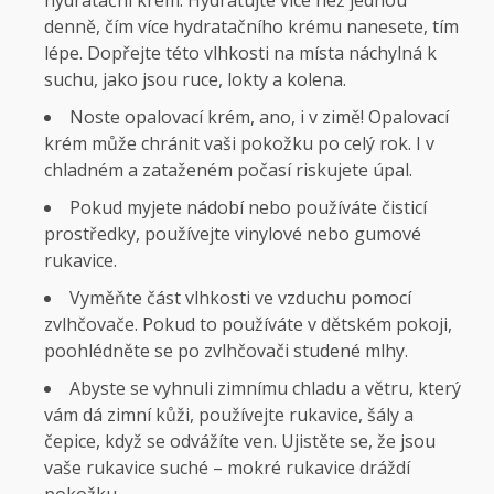
denně, čím více hydratačního krému nanesete, tím
lépe. Dopřejte této vlhkosti na místa náchylná k
suchu, jako jsou ruce, lokty a kolena.
Noste opalovací krém, ano, i v zimě! Opalovací
krém může chránit vaši pokožku po celý rok. I v
chladném a zataženém počasí riskujete úpal.
Pokud myjete nádobí nebo používáte čisticí
prostředky, používejte vinylové nebo gumové
rukavice.
Vyměňte část vlhkosti ve vzduchu pomocí
zvlhčovače. Pokud to používáte v dětském pokoji,
poohlédněte se po zvlhčovači studené mlhy.
Abyste se vyhnuli zimnímu chladu a větru, který
vám dá zimní kůži, používejte rukavice, šály a
čepice, když se odvážíte ven. Ujistěte se, že jsou
vaše rukavice suché – mokré rukavice dráždí
pokožku.