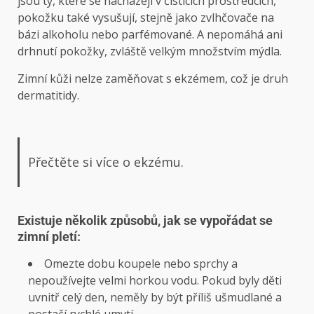
jsou ty, které se nacházejí v čisticích prostředcích,
pokožku také vysušují, stejně jako zvlhčovače na
bázi alkoholu nebo parfémované. A nepomáhá ani
drhnutí pokožky, zvláště velkým množstvím mýdla.
Zimní kůži nelze zaměňovat s ekzémem, což je druh
dermatitidy.
Přečtěte si více o ekzému.
Existuje několik způsobů, jak se vypořádat se
zimní pletí:
Omezte dobu koupele nebo sprchy a
nepoužívejte velmi horkou vodu. Pokud byly děti
uvnitř celý den, neměly by být příliš ušmudlané a
postačí rychlé umytí.