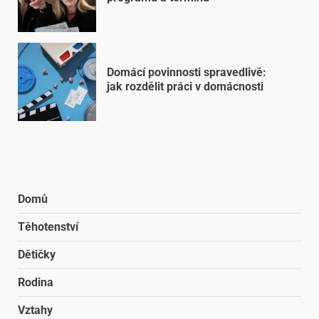
Domácí povinnosti spravedlivě:
jak rozdělit práci v domácnosti
Domů
Těhotenství
Dětičky
Rodina
Vztahy