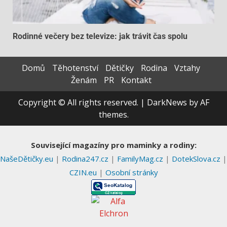
Rodinné večery bez televize: jak trávit čas spolu
Domů
Těhotenství
Dětičky
Rodina
Vztahy
Ženám
PR
Kontakt
Copyright © All rights reserved.
|
DarkNews
by AF
themes.
Související magazíny pro maminky a rodiny:
NašeDětičky.eu
|
Rodina247.cz
|
FamilyMag.cz
|
DotekSlova.cz
|
CZIN.eu
|
Osobní stránky