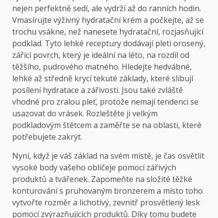
nejen perfektně sedí, ale vydrží až do ranních hodin.
Vmasírujte výživný hydratační krém a počkejte, až se
trochu vsákne, než nanesete hydratační, rozjasňující
podklad. Tyto lehké receptury dodávají pleti orosený,
zářící povrch, který je ideální na léto, na rozdíl od
těžšího, pudrového matného. Hledejte hedvábné,
lehké až středně krycí tekuté základy, které slibují
posílení hydratace a zářivosti. Jsou také zvláště
vhodné pro zralou pleť, protože nemají tendenci se
usazovat do vrásek. Rozleštěte ji velkým
podkladovým štětcem a zaměřte se na oblasti, které
potřebujete zakrýt.
Nyní, když je váš základ na svém místě, je čas osvětlit
vysoké body vašeho obličeje pomocí zářivých
produktů a tvářenek. Zapomeňte na složité těžké
konturování s pruhovaným bronzerem a místo toho
vytvořte rozměr a lichotivý, zevnitř prosvětlený lesk
pomocí zvýrazňujících produktů. Díky tomu budete