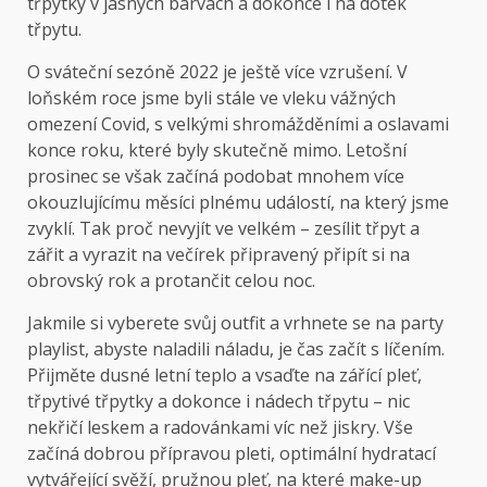
třpytky v jasných barvách a dokonce i na dotek
třpytu.
O sváteční sezóně 2022 je ještě více vzrušení. V
loňském roce jsme byli stále ve vleku vážných
omezení Covid, s velkými shromážděními a oslavami
konce roku, které byly skutečně mimo. Letošní
prosinec se však začíná podobat mnohem více
okouzlujícímu měsíci plnému událostí, na který jsme
zvyklí. Tak proč nevyjít ve velkém – zesílit třpyt a
zářit a vyrazit na večírek připravený připít si na
obrovský rok a protančit celou noc.
Jakmile si vyberete svůj outfit a vrhnete se na party
playlist, abyste naladili náladu, je čas začít s líčením.
Přijměte dusné letní teplo a vsaďte na zářící pleť,
třpytivé třpytky a dokonce i nádech třpytu – nic
nekřičí leskem a radovánkami víc než jiskry. Vše
začíná dobrou přípravou pleti, optimální hydratací
vytvářející svěží, pružnou pleť, na které make-up