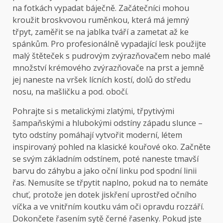
na fotkách vypadat báječně. Začátečníci mohou
kroužit broskvovou ruměnkou, která má jemný
třpyt, zaměřit se na jablka tváří a zametat až ke
spánkům. Pro profesionálně vypadající lesk použijte
malý štěteček s pudrovým zvýrazňovačem nebo malé
množství krémového zvýrazňovače na prst a jemně
jej naneste na vršek lícních kostí, dolů do středu
nosu, na mašličku a pod. obočí.
Pohrajte si s metalickými zlatými, třpytivými
šampaňskými a hlubokými odstíny západu slunce –
tyto odstíny pomáhají vytvořit moderní, létem
inspirovaný pohled na klasické kouřové oko. Začněte
se svým základním odstínem, poté naneste tmavší
barvu do záhybu a jako oční linku pod spodní linii
řas. Nemusíte se třpytit naplno, pokud na to nemáte
chuť, protože jen dotek jiskření uprostřed očního
víčka a ve vnitřním koutku vám oči opravdu rozzáří.
Dokončete řasením sytě černé řasenky. Pokud jste