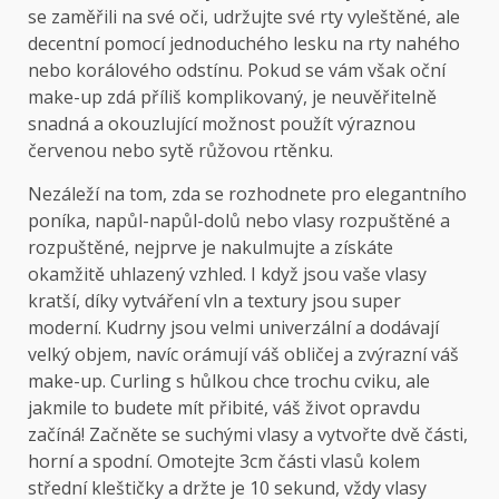
se zaměřili na své oči, udržujte své rty vyleštěné, ale
decentní pomocí jednoduchého lesku na rty nahého
nebo korálového odstínu. Pokud se vám však oční
make-up zdá příliš komplikovaný, je neuvěřitelně
snadná a okouzlující možnost použít výraznou
červenou nebo sytě růžovou rtěnku.
Nezáleží na tom, zda se rozhodnete pro elegantního
poníka, napůl-napůl-dolů nebo vlasy rozpuštěné a
rozpuštěné, nejprve je nakulmujte a získáte
okamžitě uhlazený vzhled. I když jsou vaše vlasy
kratší, díky vytváření vln a textury jsou super
moderní. Kudrny jsou velmi univerzální a dodávají
velký objem, navíc orámují váš obličej a zvýrazní váš
make-up. Curling s hůlkou chce trochu cviku, ale
jakmile to budete mít přibité, váš život opravdu
začíná! Začněte se suchými vlasy a vytvořte dvě části,
horní a spodní. Omotejte 3cm části vlasů kolem
střední kleštičky a držte je 10 sekund, vždy vlasy