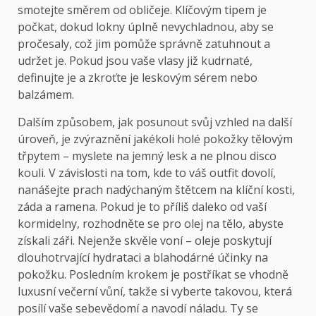
smotejte směrem od obličeje. Klíčovým tipem je
počkat, dokud lokny úplně nevychladnou, aby se
pročesaly, což jim pomůže správně zatuhnout a
udržet je. Pokud jsou vaše vlasy již kudrnaté,
definujte je a zkroťte je leskovým sérem nebo
balzámem.
Dalším způsobem, jak posunout svůj vzhled na další
úroveň, je zvýraznění jakékoli holé pokožky tělovým
třpytem – myslete na jemný lesk a ne plnou disco
kouli. V závislosti na tom, kde to váš outfit dovolí,
nanášejte prach nadýchaným štětcem na klíční kosti,
záda a ramena. Pokud je to příliš daleko od vaší
kormidelny, rozhodněte se pro olej na tělo, abyste
získali záři. Nejenže skvěle voní – oleje poskytují
dlouhotrvající hydrataci a blahodárné účinky na
pokožku. Posledním krokem je postříkat se vhodně
luxusní večerní vůní, takže si vyberte takovou, která
posílí vaše sebevědomí a navodí náladu. Ty se