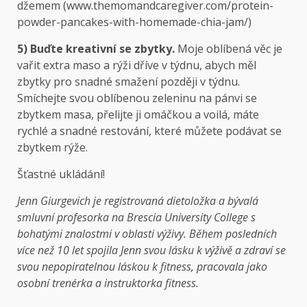
džemem
(www.themomandcaregiver.com/protein-
powder-pancakes-with-homemade-chia-jam/)
5) Buďte kreativní se zbytky.
Moje oblíbená věc je
vařit extra maso a rýži dříve v týdnu, abych měl
zbytky pro snadné smažení později v týdnu.
Smíchejte svou oblíbenou zeleninu na pánvi se
zbytkem masa, přelijte ji omáčkou a voilá, máte
rychlé a snadné restování, které můžete podávat se
zbytkem rýže.
Šťastné ukládání!
Jenn Giurgevich je registrovaná dietoložka a bývalá
smluvní profesorka na Brescia University College s
bohatými znalostmi v oblasti výživy. Během posledních
více než 10 let spojila Jenn svou lásku k výživě a zdraví se
svou nepopiratelnou láskou k fitness, pracovala jako
osobní trenérka a instruktorka fitness.