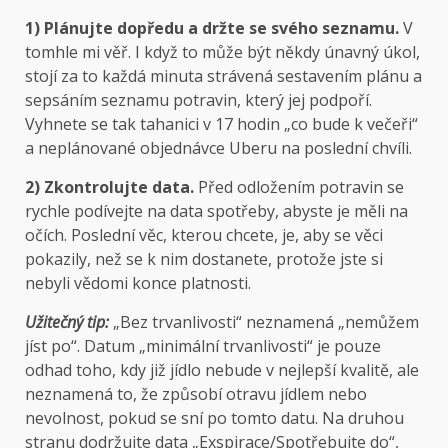
1) Plánujte dopředu a držte se svého seznamu.
V
tomhle mi věř. I když to může být někdy únavný úkol,
stojí za to každá minuta strávená sestavením plánu a
sepsáním seznamu potravin, který jej podpoří.
Vyhnete se tak tahanici v 17 hodin „co bude k večeři“
a neplánované objednávce Uberu na poslední chvíli.
2) Zkontrolujte data.
Před odložením potravin se
rychle podívejte na data spotřeby, abyste je měli na
očích. Poslední věc, kterou chcete, je, aby se věci
pokazily, než se k nim dostanete, protože jste si
nebyli vědomi konce platnosti.
Užitečný tip:
„Bez trvanlivosti“ neznamená „nemůžem
jíst po“. Datum „minimální trvanlivosti“ je pouze
odhad toho, kdy již jídlo nebude v nejlepší kvalitě, ale
neznamená to, že způsobí otravu jídlem nebo
nevolnost, pokud se sní po tomto datu. Na druhou
stranu dodržujte data „Exspirace/Spotřebujte do“,