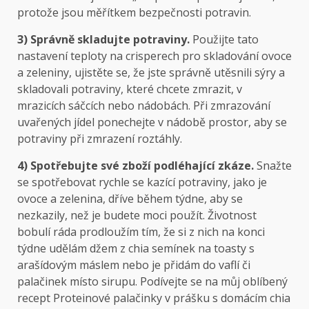
protože jsou měřítkem bezpečnosti potravin.
3) Správně skladujte potraviny.
Použijte tato
nastavení teploty na crisperech pro skladování ovoce
a zeleniny, ujistěte se, že jste správně utěsnili sýry a
skladovali potraviny, které chcete zmrazit, v
mrazicích sáčcích nebo nádobách. Při zmrazování
uvařených jídel ponechejte v nádobě prostor, aby se
potraviny při zmrazení roztáhly.
4) Spotřebujte své zboží podléhající zkáze.
Snažte
se spotřebovat rychle se kazící potraviny, jako je
ovoce a zelenina, dříve během týdne, aby se
nezkazily, než je budete moci použít. Životnost
bobulí ráda prodloužím tím, že si z nich na konci
týdne udělám džem z chia semínek na toasty s
arašídovým máslem nebo je přidám do vaflí či
palačinek místo sirupu. Podívejte se na můj oblíbený
recept
Proteinové palačinky v prášku s domácím chia