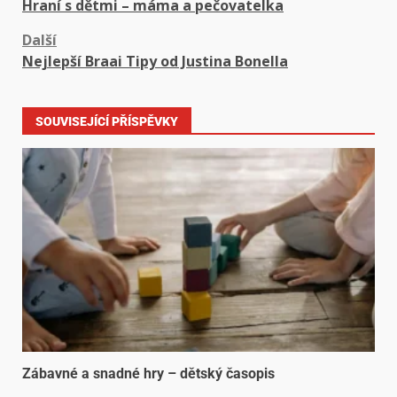
Hraní s dětmi – máma a pečovatelka
Další
Nejlepší Braai Tipy od Justina Bonella
SOUVISEJÍCÍ PŘÍSPĚVKY
Zábavné a snadné hry – dětský časopis