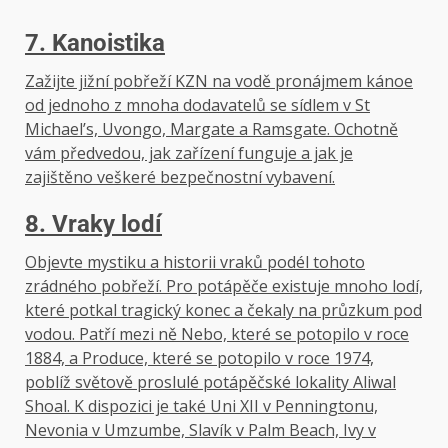
7. Kanoistika
Zažijte jižní pobřeží KZN na vodě pronájmem kánoe
od jednoho z mnoha dodavatelů se sídlem v St
Michael’s, Uvongo, Margate a Ramsgate. Ochotně
vám předvedou, jak zařízení funguje a jak je
zajištěno veškeré bezpečnostní vybavení.
8. Vraky lodí
Objevte mystiku a historii vraků podél tohoto
zrádného pobřeží. Pro potápěče existuje mnoho lodí,
které potkal tragický konec a čekaly na průzkum pod
vodou. Patří mezi ně Nebo, které se potopilo v roce
1884, a Produce, které se potopilo v roce 1974,
poblíž světově proslulé potápěčské lokality Aliwal
Shoal. K dispozici je také Uni XII v Penningtonu,
Nevonia v Umzumbe, Slavík v Palm Beach, Ivy v