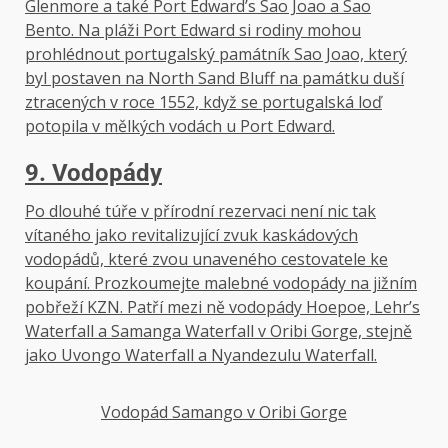
Glenmore a také Port Edward’s Sao Joao a Sao
Bento. Na pláži Port Edward si rodiny mohou
prohlédnout portugalský památník Sao Joao, který
byl postaven na North Sand Bluff na památku duší
ztracených v roce 1552, když se portugalská loď
potopila v mělkých vodách u Port Edward.
9. Vodopády
Po dlouhé túře v přírodní rezervaci není nic tak
vítaného jako revitalizující zvuk kaskádových
vodopádů, které zvou unaveného cestovatele ke
koupání. Prozkoumejte malebné vodopády na jižním
pobřeží KZN. Patří mezi ně vodopády Hoepoe, Lehr’s
Waterfall a Samanga Waterfall v Oribi Gorge, stejně
jako Uvongo Waterfall a Nyandezulu Waterfall.
Vodopád Samango v Oribi Gorge