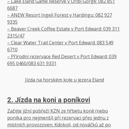
– Lake Eland Game Reserve v Oribi Gorge: 082 851
6687
– ANEW Resort Ingeli Forest v Hardingu: 082 927
9335
– Beaver Creek Coffee Estate v Port Edward: 039 311
2315/47
– Clear Water Trail Center v Port Edward: 083 549
6710
– Přírodní rezervace Red Desert v Port Edward: 039
695 0460/083 631 9331
Jízda na horském kole u jezera Eland
2. Jízda na koni a poníkovi
Zažijte jižní pobřeží KZN ze hřbetu koně (nebo
poníka pro nejmenší) při rezervaci přes jednu z
místních provozoven. Kdokoli, od nováčků až po