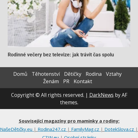
Rodinné večery bez televize: jak trávit čas spolu
Domů
Těhotenství
Dětičky
Rodina
Vztahy
Ženám
PR
Kontakt
Copyright © All rights reserved.
|
DarkNews
by AF
themes.
Související magazíny pro maminky a rodiny:
NašeDětičky.eu
|
Rodina247.cz
|
FamilyMag.cz
|
DotekSlova.cz
|
CZIN.eu
|
Osobní stránky