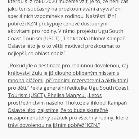
kterou si z roku 2020 můžeme vzít, je to, že není čas
jako ten současný na prozkoumávání a vytváření
speciálních vzpomínek s rodinou. Naštěstí jižní
pobřeží KZN překypuje cenově dostupnými
aktivitami pro rodiny. V rámci projektu Ugu South
Coast Tourism (USCT) „Thokozela Ihlobo! Kampaň
Oslavte léto je o to větší motivací prozkoumat to
nejlepší, co oblast nabízí.
„Pokud jde o destinace pro rodinnou dovolenou, ráj
království Zulu je již dlouho oblíbeným místem s
mnoha plážemi, přírodními rezervacemi a aktivitami
pro děti,“ řekla generální ředitelka Ugu South Coast
Tourism (USCT), Phelisa Mangcu. „Letos
prostřednictvím našeho Thokozela ihlobo! Kampaň
Oslavte léto, zajistíme, že to bude skutečně
nezapomenutelný zážitek pro všechny rodiny, které
tráví dovolenou na jižním pobřeží KZN.“