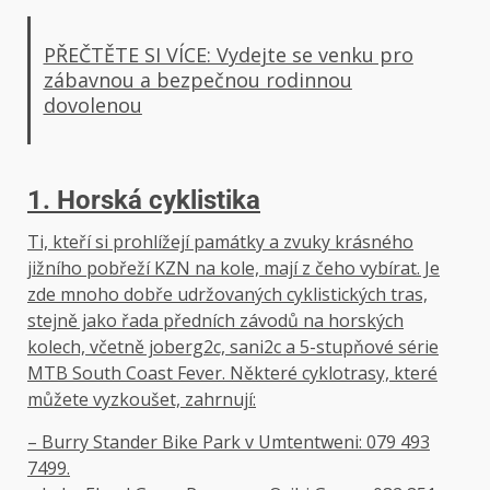
PŘEČTĚTE SI VÍCE: Vydejte se venku pro
zábavnou a bezpečnou rodinnou
dovolenou
1. Horská cyklistika
Ti, kteří si prohlížejí památky a zvuky krásného
jižního pobřeží KZN na kole, mají z čeho vybírat. Je
zde mnoho dobře udržovaných cyklistických tras,
stejně jako řada předních závodů na horských
kolech, včetně joberg2c, sani2c a 5-stupňové série
MTB South Coast Fever. Některé cyklotrasy, které
můžete vyzkoušet, zahrnují:
– Burry Stander Bike Park v Umtentweni: 079 493
7499.