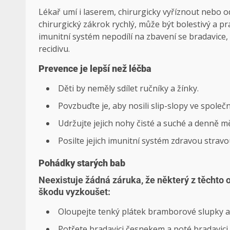
Lékař umí i laserem, chirurgicky vyříznout nebo o
chirurgický zákrok rychlý, může být bolestivý a p
imunitní systém nepodílí na zbavení se bradavice, d
recidivu.
Prevence je lepší než léčba
Děti by neměly sdílet ručníky a žínky.
Povzbuďte je, aby nosili slip-slopy ve spole
Udržujte jejich nohy čisté a suché a denně 
Posilte jejich imunitní systém zdravou strav
Pohádky starých bab
Neexistuje žádná záruka, že některý z těchto 
škodu vyzkoušet:
Oloupejte tenký plátek bramborové slupky a 
Potřete bradavici česnekem a poté bradavici 