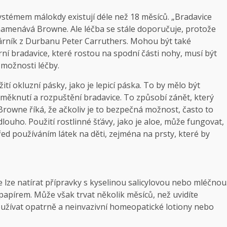
ystémem málokdy existují déle než 18 měsíců. „Bradavice
namenává Browne. Ale léčba se stále doporučuje, protože
ékárník z Durbanu Peter Carruthers. Mohou být také
ní bradavice, které rostou na spodní části nohy, musí být
 možnosti léčby.
žití okluzní pásky, jako je lepicí páska. To by mělo být
ěknutí a rozpuštění bradavice. To způsobí zánět, který
 Browne říká, že ačkoliv je to bezpečná možnost, často to
louho. Použití rostlinné šťávy, jako je aloe, může fungovat,
ed používáním látek na děti, zejména na prsty, které by
ce lze natírat přípravky s kyselinou salicylovou nebo mléčnou
apírem. Může však trvat několik měsíců, než uvidíte
 používat opatrně a neinvazivní homeopatické lotiony nebo