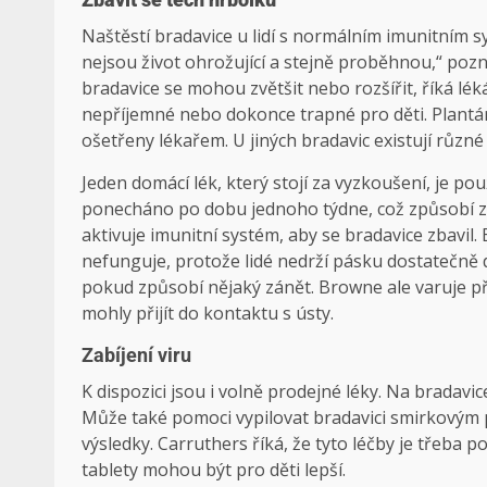
Naštěstí bradavice u lidí s normálním imunitním s
nejsou život ohrožující a stejně proběhnou,“ poz
bradavice se mohou zvětšit nebo rozšířit, říká l
nepříjemné nebo dokonce trapné pro děti. Plantár
ošetřeny lékařem. U jiných bradavic existují různé
Jeden domácí lék, který stojí za vyzkoušení, je pou
ponecháno po dobu jednoho týdne, což způsobí zm
aktivuje imunitní systém, aby se bradavice zbavil.
nefunguje, protože lidé nedrží pásku dostatečně d
pokud způsobí nějaký zánět. Browne ale varuje př
mohly přijít do kontaktu s ústy.
Zabíjení viru
K dispozici jsou i volně prodejné léky. Na bradavi
Může také pomoci vypilovat bradavici smirkovým p
výsledky. Carruthers říká, že tyto léčby je třeba
tablety mohou být pro děti lepší.