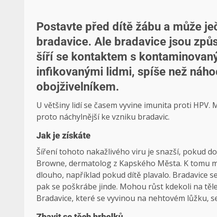
Postavte před dítě žábu a může ječ
bradavice. Ale bradavice jsou zp
šíří se kontaktem s kontaminovaný
infikovanými lidmi, spíše než ná
obojživelníkem.
U většiny lidí se časem vyvine imunita proti HPV. 
proto náchylnější ke vzniku bradavic.
Jak je získáte
Šíření tohoto nakažlivého viru je snazší, pokud do
Browne, dermatolog z Kapského Města. K tomu můž
dlouho, například pokud dítě plavalo. Bradavice se
pak se poškrábe jinde. Mohou růst kdekoli na těle
Bradavice, které se vyvinou na nehtovém lůžku, se 
Zbavit se těch hrbolků