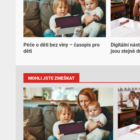
Péče o děti bez viny – časopis pro
Digitální nás
děti
jsou stejně d
MOHLI JSTE ZMEŠKAT