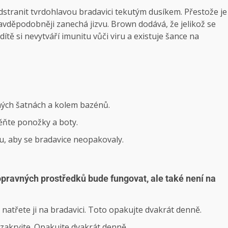
dstranit tvrdohlavou bradavici tekutým dusíkem. Přestože je
ravděpodobněji zanechá jizvu. Brown dodává, že jelikož se
ítě si nevytváří imunitu vůči viru a existuje šance na
čných šatnách a kolem bazénů.
měňte ponožky a boty.
ou, aby se bradavice neopakovaly.
opravných prostředků bude fungovat, ale také není na
natřete ji na bradavici. Toto opakujte dvakrát denně.
zakryjte. Opakujte dvakrát denně.