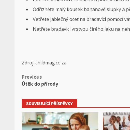
Odřízněte malý kousek banánové slupky a přil
Vetřete jablečný ocet na bradavici pomocí va
Natřete bradavici vrstvou čirého laku na neht
Zdroj: childmag.co.za
Previous
Útěk do přírody
SOUVISEJÍCÍ PŘÍSPĚVKY