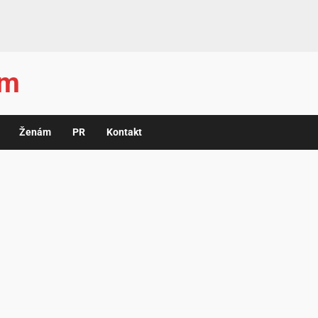
ám
Ženám
PR
Kontakt