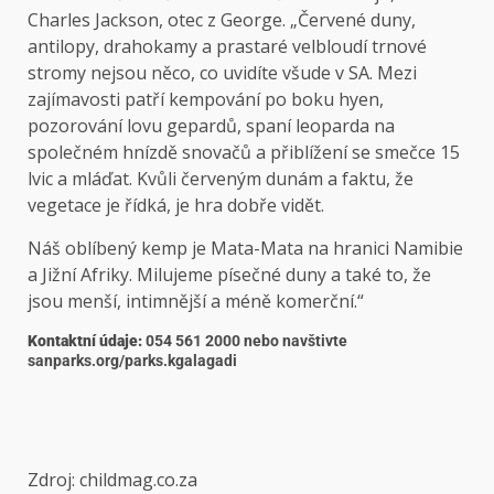
Charles Jackson, otec z George. „Červené duny,
antilopy, drahokamy a prastaré velbloudí trnové
stromy nejsou něco, co uvidíte všude v SA. Mezi
zajímavosti patří kempování po boku hyen,
pozorování lovu gepardů, spaní leoparda na
společném hnízdě snovačů a přiblížení se smečce 15
lvic a mláďat. Kvůli červeným dunám a faktu, že
vegetace je řídká, je hra dobře vidět.
Náš oblíbený kemp je Mata-Mata na hranici Namibie
a Jižní Afriky. Milujeme písečné duny a také to, že
jsou menší, intimnější a méně komerční.“
Kontaktní údaje:
054 561 2000 nebo navštivte
sanparks.org/parks.kgalagadi
Zdroj: childmag.co.za