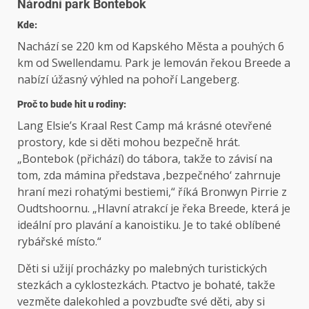
Národní park Bontebok
Kde:
Nachází se 220 km od Kapského Města a pouhých 6
km od Swellendamu. Park je lemován řekou Breede a
nabízí úžasný výhled na pohoří Langeberg.
Proč to bude hit u rodiny:
Lang Elsie’s Kraal Rest Camp má krásné otevřené
prostory, kde si děti mohou bezpečně hrát.
„Bontebok (přichází) do tábora, takže to závisí na
tom, zda mámina představa ‚bezpečného‘ zahrnuje
hraní mezi rohatými bestiemi,“ říká Bronwyn Pirrie z
Oudtshoornu. „Hlavní atrakcí je řeka Breede, která je
ideální pro plavání a kanoistiku. Je to také oblíbené
rybářské místo.“
Děti si užijí procházky po malebných turistických
stezkách a cyklostezkách. Ptactvo je bohaté, takže
vezměte dalekohled a povzbuďte své děti, aby si