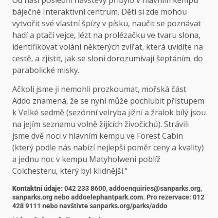
Od naší poslední návštěvy přibylo v hlavním kempu
báječné Interaktivní centrum. Děti si zde mohou
vytvořit své vlastní špízy v písku, naučit se poznávat
hadí a ptačí vejce, lézt na prolézačku ve tvaru slona, ​​
identifikovat volání některých zvířat, která uvidíte na
cestě, a zjistit, jak se sloni dorozumívají šeptáním. do
parabolické misky.
Ačkoli jsme ji nemohli prozkoumat, mořská část
Addo znamená, že se nyní může pochlubit přístupem
k Velké sedmě (sezónní velryba jižní a žralok bílý jsou
na jejím seznamu volně žijících živočichů). Strávili
jsme dvě noci v hlavním kempu ve Forest Cabin
(který podle nás nabízí nejlepší poměr ceny a kvality)
a jednu noc v kempu Matyholweni poblíž
Colchesteru, který byl klidnější.“
Kontaktní údaje:
042 233 8600, addoenquiries@sanparks.org,
sanparks.org nebo addoelephantpark.com. Pro rezervace: 012
428 9111 nebo navštivte sanparks.org/parks/addo