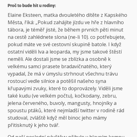
Proč to bude hit u rodiny:
Elaine Eksteen, matka dvouletého dítěte z Kapského
Města, říká: „Pokud zahájíte jízdu ve hře z hlavního
tábora, je téměř jisté, že během prvních pěti minut
na cestě zahlédnete slona (ne-li 10). co potřebujete,
pokud máte ve své cestovní skupině batole. I když
ostatní viděli lva a leoparda, my jsme takové štěstí
neměli. Ale dostali jsme se zblízka a osobně k
velkému samci prasete bradavičnatého, který
vypadal, že má v úmyslu strhnout všechnu trávu
rostoucí vedle silnice a potěšil našeho syna
křupavými zvuky, které to doprovázely. Viděli jsme
také kudu (ve velkém počtu), kočkodany, zebru,
jelena červeného, ​​buvoly, mangusty, hnojníky a
spoustu ptáků, které nejmladší twitter v rodině rád
studoval, zvláště když měl binoc jeho mámy
přitisknutý k jeho tvář.