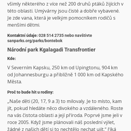
všimly některého z více než 200 druhů ptáků žijících v
této oblasti. Umývárny jsou čisté a dobře vybavené.
Je zde vana, která je velkým pomocníkem rodičů s
menšími dětmi.
Kontaktní údaje:
028 514 2735 nebo navštivte
sanparks.org/parks/bontebok
Národní park Kgalagadi Transfrontier
Kde:
V Severním Kapsku, 250 km od Upingtonu, 904 km
od Johannesburgu a přibližně 1 000 km od Kapského
Města.
Proč to bude hit u rodiny:
„Naše děti (20, 17, 9 a 3) to milovaly. Je to místo, kam
jít, pokud hledáte něco divokého a vzdáleného. Roste
na vás čistota oblasti a její příroda. Poprvé jsme jeli v
roce 2005. Když jsme plánovali náš poslední výlet,
žádné z našich dětí si to nechtělo nechat ujít,“ říká