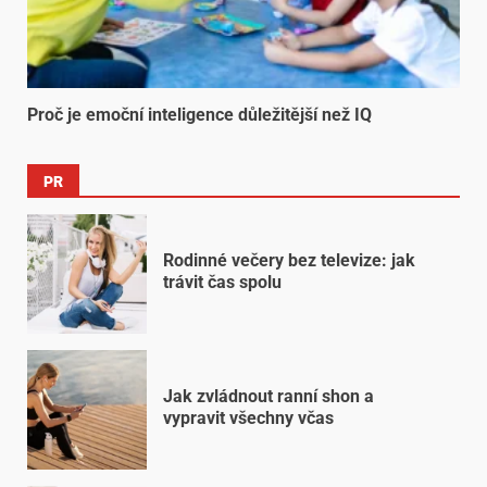
Proč je emoční inteligence důležitější než IQ
PR
Rodinné večery bez televize: jak
trávit čas spolu
Jak zvládnout ranní shon a
vypravit všechny včas