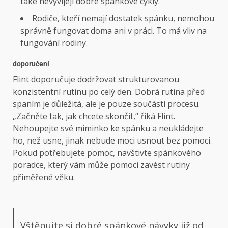
také nevyvíjejí dobré spánkové cykly.
Rodiče, kteří nemají dostatek spánku, nemohou
správně fungovat doma ani v práci. To má vliv na
fungování rodiny.
doporučení
Flint doporučuje dodržovat strukturovanou
konzistentní rutinu po celý den. Dobrá rutina před
spaním je důležitá, ale je pouze součástí procesu.
„Začněte tak, jak chcete skončit,“ říká Flint.
Nehoupejte své miminko ke spánku a neukládejte
ho, než usne, jinak nebude moci usnout bez pomoci.
Pokud potřebujete pomoc, navštivte spánkového
poradce, který vám může pomoci zavést rutiny
přiměřené věku.
Vštěpujte si dobré spánkové návyky již od