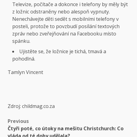
Televize, počítače a dokonce i telefony by měly být
z ložnic odstraněny nebo alespoň vypnuty.
Nenechávejte děti sedět s mobilními telefony v
posteli, protože to povzbudí posílání textových
zpráv nebo zveřejňování na Facebooku místo
spánku.
Ujistěte se, že ložnice je tichá, tmavá a
pohodlná.
Tamlyn Vincent
Zdroj: childmag.co.za
Previous
Čtyři poté, co útoky na mešitu Christchurch: Co
vláda od té doby udělala?