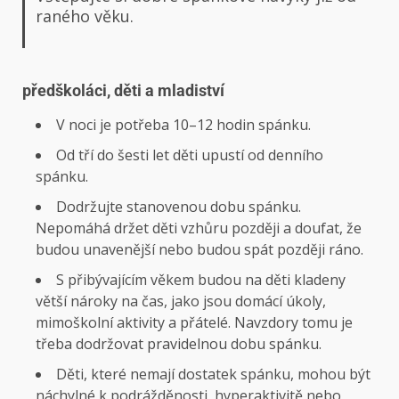
raného věku.
předškoláci, děti a mladiství
V noci je potřeba 10–12 hodin spánku.
Od tří do šesti let děti upustí od denního
spánku.
Dodržujte stanovenou dobu spánku.
Nepomáhá držet děti vzhůru později a doufat, že
budou unavenější nebo budou spát později ráno.
S přibývajícím věkem budou na děti kladeny
větší nároky na čas, jako jsou domácí úkoly,
mimoškolní aktivity a přátelé. Navzdory tomu je
třeba dodržovat pravidelnou dobu spánku.
Děti, které nemají dostatek spánku, mohou být
náchylné k podrážděnosti, hyperaktivitě nebo