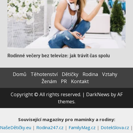
Rodinné večery bez televize: jak trávit čas spolu
Domů
Těhotenství
Dětičky
Rodina
Vztahy
Ženám
PR
Kontakt
Copyright © All rights reserved.
|
DarkNews
by AF
themes.
Související magazíny pro maminky a rodiny:
NašeDětičky.eu
|
Rodina247.cz
|
FamilyMag.cz
|
DotekSlova.cz
|