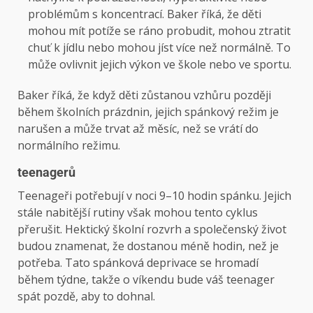
problémům s koncentrací. Baker říká, že děti
mohou mít potíže se ráno probudit, mohou ztratit
chuť k jídlu nebo mohou jíst více než normálně. To
může ovlivnit jejich výkon ve škole nebo ve sportu.
Baker říká, že když děti zůstanou vzhůru později
během školních prázdnin, jejich spánkový režim je
narušen a může trvat až měsíc, než se vrátí do
normálního režimu.
teenagerů
Teenageři potřebují v noci 9–10 hodin spánku. Jejich
stále nabitější rutiny však mohou tento cyklus
přerušit. Hektický školní rozvrh a společenský život
budou znamenat, že dostanou méně hodin, než je
potřeba. Tato spánková deprivace se hromadí
během týdne, takže o víkendu bude váš teenager
spát pozdě, aby to dohnal.