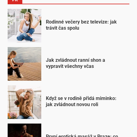
Rodinné večery bez televize: jak
trávit čas spolu
Jak zvládnout ranní shon a
vypravit všechny včas
Když se v rodině přidá miminko:
jak zvládnout novou roli
První erotická masáž v Praze: co