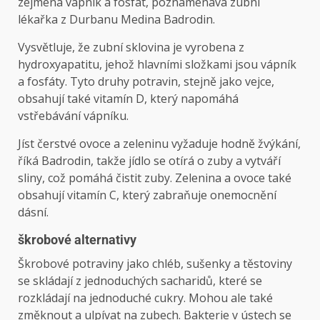
zejména vápník a fosfát, poznamenává zubní
lékařka z Durbanu Medina Badrodin.
Vysvětluje, že zubní sklovina je vyrobena z
hydroxyapatitu, jehož hlavními složkami jsou vápník
a fosfáty. Tyto druhy potravin, stejně jako vejce,
obsahují také vitamín D, který napomáhá
vstřebávání vápníku.
Jíst čerstvé ovoce a zeleninu vyžaduje hodně žvýkání,
říká Badrodin, takže jídlo se otírá o zuby a vytváří
sliny, což pomáhá čistit zuby. Zelenina a ovoce také
obsahují vitamín C, který zabraňuje onemocnění
dásní.
škrobové alternativy
Škrobové potraviny jako chléb, sušenky a těstoviny
se skládají z jednoduchých sacharidů, které se
rozkládají na jednoduché cukry. Mohou ale také
změknout a ulpívat na zubech. Bakterie v ústech se