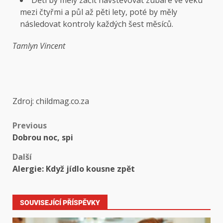
Děti by měly začít navštěvovat zubaře ve věku
mezi čtyřmi a půl až pěti lety, poté by měly
následovat kontroly každých šest měsíců.
Tamlyn Vincent
Zdroj: childmag.co.za
Previous
Dobrou noc, spi
Další
Alergie: Když jídlo kousne zpět
SOUVISEJÍCÍ PŘÍSPĚVKY