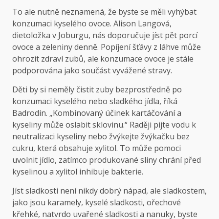
To ale nutně neznamená, že byste se měli vyhýbat
konzumaci kyselého ovoce. Alison Langová,
dietoložka v Joburgu, nás doporučuje jíst pět porcí
ovoce a zeleniny denně. Popíjení šťávy z láhve může
ohrozit zdraví zubů, ale konzumace ovoce je stále
podporována jako součást vyvážené stravy.
Děti by si neměly čistit zuby bezprostředně po
konzumaci kyselého nebo sladkého jídla, říká
Badrodin. „Kombinovaný účinek kartáčování a
kyseliny může oslabit sklovinu.“ Raději pijte vodu k
neutralizaci kyseliny nebo žvýkejte žvýkačku bez
cukru, která obsahuje xylitol. To může pomoci
uvolnit jídlo, zatímco produkované sliny chrání před
kyselinou a xylitol inhibuje bakterie.
Jíst sladkosti není nikdy dobrý nápad, ale sladkostem,
jako jsou karamely, kyselé sladkosti, ořechové
křehké, natvrdo uvařené sladkosti a nanuky, byste