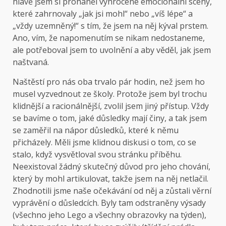
hlavě jsem si proháněl vyhrocené emocionální scény,
které zahrnovaly „jak jsi mohl“ nebo „víš lépe“ a
„vždy uzemněný!“ s tím, že jsem na něj kýval prstem.
Ano, vím, že napomenutím se nikam nedostaneme,
ale potřeboval jsem to uvolnění a aby věděl, jak jsem
naštvaná.
Naštěstí pro nás oba trvalo pár hodin, než jsem ho
musel vyzvednout ze školy. Protože jsem byl trochu
klidnější a racionálnější, zvolil jsem jiný přístup. Vždy
se bavíme o tom, jaké důsledky mají činy, a tak jsem
se zaměřil na nápor důsledků, které k němu
přicházely. Měli jsme klidnou diskusi o tom, co se
stalo, když vysvětloval svou stránku příběhu.
Neexistoval žádný skutečný důvod pro jeho chování,
který by mohl artikulovat, takže jsem na něj netlačil.
Zhodnotili jsme naše očekávání od něj a zůstali věrní
vyprávění o důsledcích. Byly tam odstraněny výsady
(všechno jeho Lego a všechny obrazovky na týden),