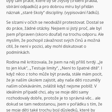
byly tam práce, které by se zvýšily (třídění prádla,
sbírání odpadků) a pro dobrou míru byl přidán
náznak „staré školy“ disciplíny. (vypisování řádků).
Se slzami v očích se neodvážil protestovat. Dostal se
do práce, žádné otázky. Nejsem si jistý proč, ale byl
jsem připraven (skoro doufal) na trochu odporu. Ale
myslím, že pochopil závažnost svých činů a možná
cítil, že není v pozici, aby mohl diskutovat o
podmínkách.
Rodina mě kritizovala, že jsem na něj příliš tvrdý. „Je
to jen kluk“, „Testuje limity“, „Není to špatné dítě“. I
když něco z toho může být pravda, stále mám pocit,
že je naším úkolem zajistit, aby naše děti rozuměly
našim očekáváním, zvláště když nejsme poblíž. V
ideálním případě chci, aby se moje děti samy
rozhodovaly dobře, protože je to správná věc… ale
dokud se tam nedostanou, jsem v pořádku s tím, že
se moje děti také trochu bojí důsledků, které by