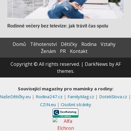
Rodinné večery bez televize: jak trávit čas spolu
Domů
Těhotenství
Dětičky
Rodina
Vztahy
Ženám
PR
Kontakt
Copyright © All rights reserved.
|
DarkNews
by AF
themes.
Související magazíny pro maminky a rodiny:
NašeDětičky.eu
|
Rodina247.cz
|
FamilyMag.cz
|
DotekSlova.cz
|
CZIN.eu
|
Osobní stránky