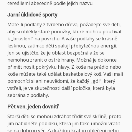
cereáliemi abecedně podle jejich názvu.
Jarní úklidové sporty
Máte-li podlahy z tvrdého dřeva, požádejte své děti,
aby si oblékly staré ponožky, které mohou používat
k „bruslení“ na povrchu. A vaše podlahy se krásně
lesknou, zatímco děti spalují přebytečnou energii.
Jen se ujistěte, že je oblast bezpečná a že se
nemohou zranit o ostré hrany. Možná je dokonce
přimět nosit pokrývku hlavy. Z koše na prádlo nebo
koše můžete také udělat basketbalový koš. Vaši malí
pomocníci si ani neuvědomí, že každý „gól“, který
vstřelí, je ve skutečnosti další položka, která byla
sebrána z podlahy.
Pět ven, jeden dovnitř
Starší děti se mohou zdráhat třídit své skříně, proto
jim nabídněte pobídku, která jim také umožní vrátit
se na dobrou věc. Za každou krabici oblečení nebo