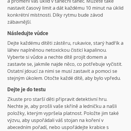
a promění váš úklid v taneční tanec. Můžete také
nastavit časový limit a dát každému 10 minut na úklid
konkrétní místnosti. Díky rytmu bude závod
zábavnější.
Následujte vůdce
Dejte každému dítěti zástěru, rukavice, starý hadřík a
láhev naplněnou netoxickou čisticí kapalinou.
Vyberte si vůdce a nechte dítě projít domem a
zastavte se, jakmile najde něco, co potřebuje vyčistit.
Ostatní jdoucí za nimi se musí zastavit a pomoci se
stejným úkolem. Otočte každé dítě, aby bylo vpředu.
Dejte je do testu
Zkuste pro starší děti připravit detektivní hru.
Nechte je, aby prošli vaše skříně a ledničku a našli
položky, kterým vypršela platnost. Položte jim také
výzvu, aby uspořádali váš stojan na koření v
abecedním pořadí, nebo uspořádejte krabice s