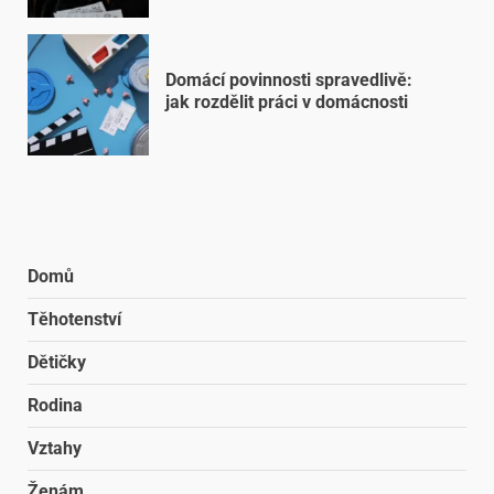
Domácí povinnosti spravedlivě:
jak rozdělit práci v domácnosti
Domů
Těhotenství
Dětičky
Rodina
Vztahy
Ženám