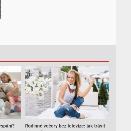
espání?
Rodinné večery bez televize: jak trávit