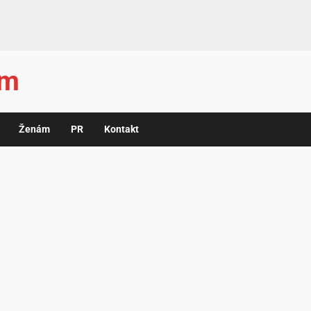
ám
Ženám
PR
Kontakt