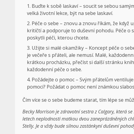
Buďte k sobě laskaví – soucit se sebou samým 
velká životní lekce, být na sebe laskaví.
Péče o sebe – znovu a znovu říkám, že když 
kritičtí a podporuje to duševní pohodu. Péče o 
poskytli péči, kterou chcete.
Užijte si malé okamžiky – Koncept péče o sebe
je večeře s přáteli, ale nemusí. Malé, každodenní
krátkou procházku, přečíst si další stránku knih
každodenní péče o sebe.
Požádejte o pomoc – Svým přátelům ventiluje
pomoci? Požádat o pomoc není známkou slabosti
Čím více se o sebe budeme starat, tím lépe se může
Becky Morrison je zdravotní sestra z Calgary, která se 
letech neplodnosti matkou dvou zaneprázdněných ch
Stelly. Je a vždy bude silnou zastánkyní duševní poho