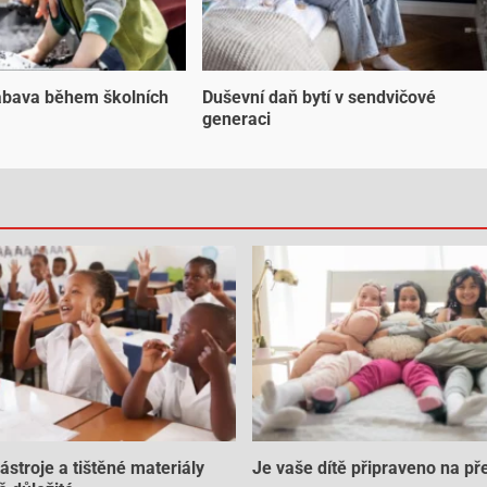
ábava během školních
Duševní daň bytí v sendvičové
generaci
nástroje a tištěné materiály
Je vaše dítě připraveno na př