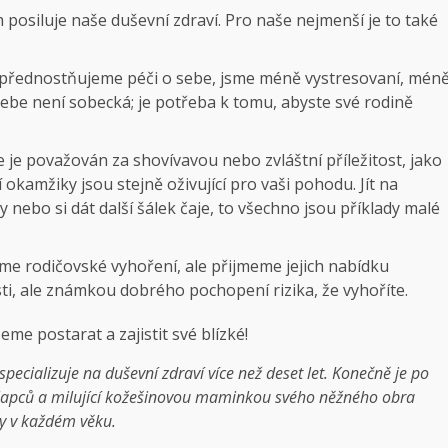
posiluje naše duševní zdraví. Pro naše nejmenší je to také
upřednostňujeme péči o sebe, jsme méně vystresovaní, mén
sebe není sobecká; je potřeba k tomu, abyste své rodině
 je považován za shovívavou nebo zvláštní příležitost, jako
 okamžiky jsou stejně oživující pro vaši pohodu. Jít na
y nebo si dát další šálek čaje, to všechno jsou příklady malé
me rodičovské vyhoření, ale přijmeme jejich nabídku
, ale známkou dobrého pochopení rizika, že vyhoříte.
me postarat a zajistit své blízké!
specializuje na duševní zdraví více než deset let. Konečně je po
lapců a milující kožešinovou maminkou svého něžného obra
dy v každém věku.