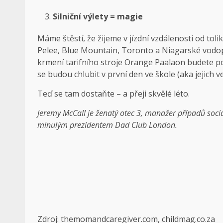
Silniční výlety = magie
Máme štěstí, že žijeme v jízdní vzdálenosti od to
Pelee, Blue Mountain, Toronto a Niagarské vodopá
krmení tarifního stroje Orange Paalaon budete p
se budou chlubit v první den ve škole (aka jejich 
Teď se tam dostaňte – a přeji skvělé léto.
Jeremy McCall je ženatý otec 3, manažer případů soci
minulým prezidentem Dad Club London.
Zdroj: themomandcaregiver.com, childmag.co.za