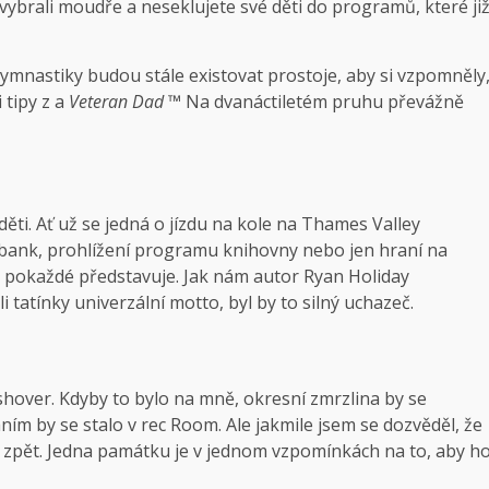
i vybrali moudře a neseklujete své děti do programů, které ji
mnastiky budou stále existovat prostoje, aby si vzpomněly
 tipy z a
Veteran Dad ™
Na dvanáctiletém pruhu převážně
ti. Ať už se jedná o jízdu na kole na Thames Valley
gbank, prohlížení programu knihovny nebo jen hraní na
 pokaždé představuje. Jak nám autor Ryan Holiday
i tatínky univerzální motto, byl by to silný uchazeč.
shover. Kdyby to bylo na mně, okresní zmrzlina by se
ním by se stalo v rec Room. Ale jakmile jsem se dozvěděl, že
ést zpět. Jedna památku je v jednom vzpomínkách na to, aby h