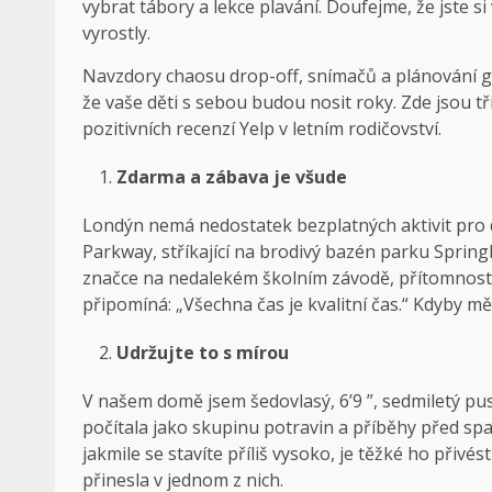
vybrat tábory a lekce plavání. Doufejme, že jste s
vyrostly.
Navzdory chaosu drop-off, snímačů a plánování gy
že vaše děti s sebou budou nosit roky. Zde jsou tři
pozitivních recenzí Yelp v letním rodičovství.
Zdarma a zábava je všude
Londýn nemá nedostatek bezplatných aktivit pro dě
Parkway, stříkající na brodivý bazén parku Sprin
značce na nedalekém školním závodě, přítomnost
připomíná: „Všechna čas je kvalitní čas.“ Kdyby měl
Udržujte to s mírou
V našem domě jsem šedovlasý, 6’9 ”, sedmiletý pu
počítala jako skupinu potravin a příběhy před spa
jakmile se stavíte příliš vysoko, je těžké ho přiv
přinesla v jednom z nich.