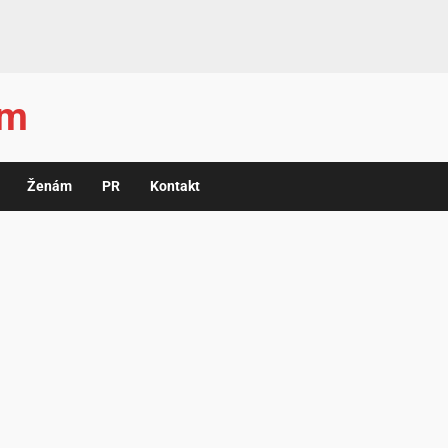
ám
Ženám
PR
Kontakt