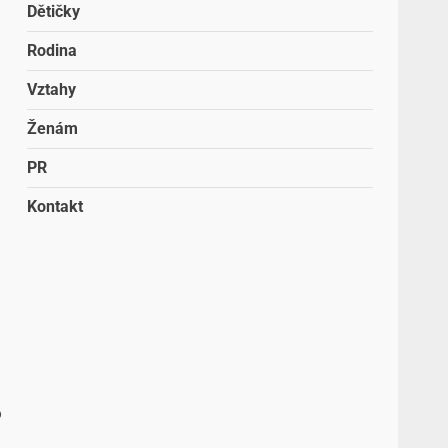
ž
Dětičky
Rodina
,
Vztahy
Ženám
PR
Kontakt
o