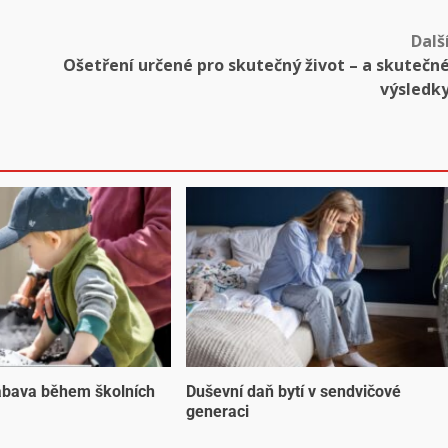
Dalš
Ošetření určené pro skutečný život – a skutečn
výsledk
ábava během školních
Duševní daň bytí v sendvičové
generaci