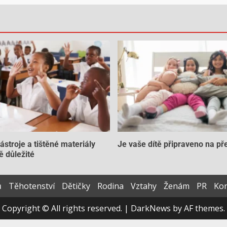
nástroje a tištěné materiály
Je vaše dítě připraveno na př
ě důležité
ů
Těhotenství
Dětičky
Rodina
Vztahy
Ženám
PR
Kon
Copyright © All rights reserved.
|
DarkNews
by AF themes.