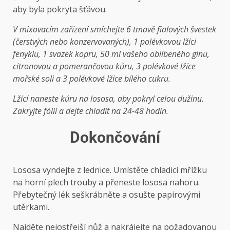
aby byla pokryta šťávou.
V mixovacím zařízení smíchejte 6 tmavě fialových švestek
(čerstvých nebo konzervovaných), 1 polévkovou lžíci
fenyklu, 1 svazek kopru, 50 ml vašeho oblíbeného ginu,
citronovou a pomerančovou kůru, 3 polévkové lžíce
mořské soli a 3 polévkové lžíce bílého cukru.
Lžící naneste kúru na lososa, aby pokryl celou dužinu.
Zakryjte fólií a dejte chladit na 24-48 hodin.
Dokončování
Lososa vyndejte z lednice. Umístěte chladicí mřížku
na horní plech trouby a přeneste lososa nahoru.
Přebytečný lék seškrábněte a osušte papírovými
utěrkami.
Najděte nejostřejší nůž a nakrájejte na požadovanou