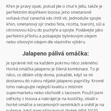
Křen je pravý opak, pokud jde o chuť k jídlu, takže je
perfektním doplňkem lososa. Jeho smetanově
voňavá chuť zanechá vás chtít víc. Jednoduše spojte
křen, smetanový sýr (nebo feta, ricotta, tvaroh), sůl a
citronovou kůru do puchýře a spojte. Podávejte jako
perfektní přílohu a pokapejte bylinkovým olejem
nebo olivovým olejem dle vlastního výběru.
Jalapeno pálivá omáčka:
Je správné mít na každém pokrmu něco zeleného.
Horká omáčka jalapeno je šílená kombinace. To je
něco, co dělám vždy doma, pokaždé, když se mi
dostanou do rukou nějaké jalapeno papričky. Kromě
toho nakupujte nejlepší kvalitu v místním
supermarketu nebo obchodě s tacosem. Použil jsem
odřezky z lososa a nakrájel je na kostičky, obalil v
horké omáčce a sezamových semínkách a snědl je na
sušence, když jsem připravoval zbytek jídla! 10/10