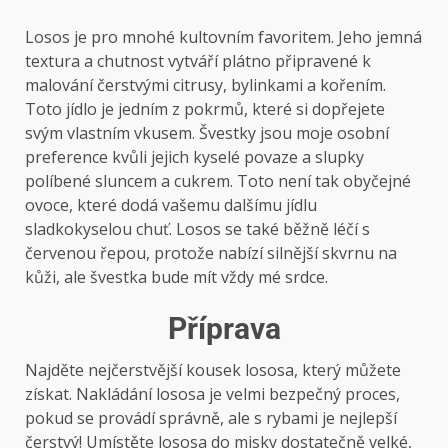
Losos je pro mnohé kultovním favoritem. Jeho jemná
textura a chutnost vytváří plátno připravené k
malování čerstvými citrusy, bylinkami a kořením.
Toto jídlo je jedním z pokrmů, které si dopřejete
svým vlastním vkusem. Švestky jsou moje osobní
preference kvůli jejich kyselé povaze a slupky
políbené sluncem a cukrem. Toto není tak obyčejné
ovoce, které dodá vašemu dalšímu jídlu
sladkokyselou chuť. Losos se také běžně léčí s
červenou řepou, protože nabízí silnější skvrnu na
kůži, ale švestka bude mít vždy mé srdce.
Příprava
Najděte nejčerstvější kousek lososa, který můžete
získat. Nakládání lososa je velmi bezpečný proces,
pokud se provádí správně, ale s rybami je nejlepší
čerstvý! Umístěte lososa do misky dostatečně velké,