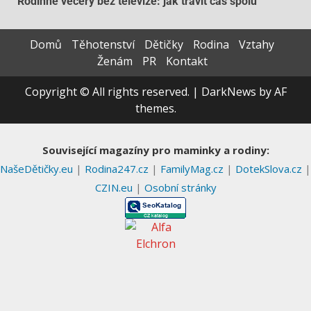
Rodinné večery bez televize: jak trávit čas spolu
Domů
Těhotenství
Dětičky
Rodina
Vztahy
Ženám
PR
Kontakt
Copyright © All rights reserved.
|
DarkNews
by AF
themes.
Související magazíny pro maminky a rodiny:
NašeDětičky.eu
|
Rodina247.cz
|
FamilyMag.cz
|
DotekSlova.cz
|
CZIN.eu
|
Osobní stránky