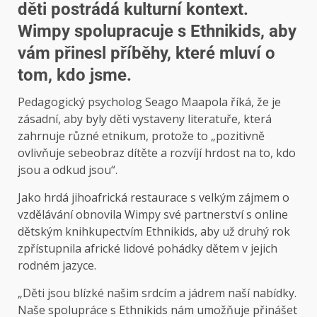
děti postrádá kulturní kontext.
Wimpy spolupracuje s Ethnikids, aby
vám přinesl příběhy, které mluví o
tom, kdo jsme.
Pedagogický psycholog Seago Maapola říká, že je
zásadní, aby byly děti vystaveny literatuře, která
zahrnuje různé etnikum, protože to „pozitivně
ovlivňuje sebeobraz dítěte a rozvíjí hrdost na to, kdo
jsou a odkud jsou“.
Jako hrdá jihoafrická restaurace s velkým zájmem o
vzdělávání obnovila Wimpy své partnerství s online
dětským knihkupectvím Ethnikids, aby už druhý rok
zpřístupnila africké lidové pohádky dětem v jejich
rodném jazyce.
„Děti jsou blízké našim srdcím a jádrem naší nabídky.
Naše spolupráce s Ethnikids nám umožňuje přinášet