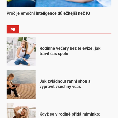
Proč je emoční inteligence důležitější než IQ
PR
Rodinné večery bez televize: jak
trávit čas spolu
Jak zvládnout ranní shon a
vypravit všechny včas
Když se v rodině přidá miminko: