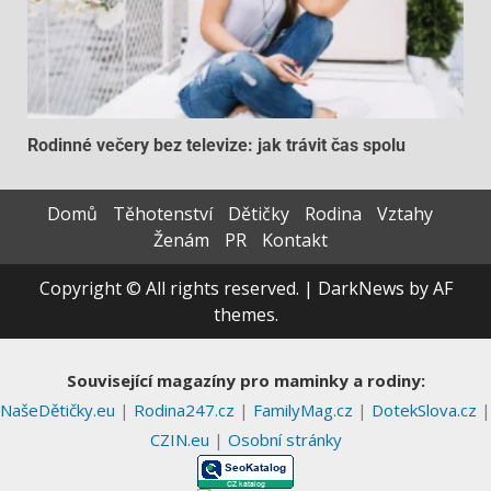
Rodinné večery bez televize: jak trávit čas spolu
Domů
Těhotenství
Dětičky
Rodina
Vztahy
Ženám
PR
Kontakt
Copyright © All rights reserved.
|
DarkNews
by AF
themes.
Související magazíny pro maminky a rodiny:
NašeDětičky.eu
|
Rodina247.cz
|
FamilyMag.cz
|
DotekSlova.cz
|
CZIN.eu
|
Osobní stránky