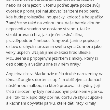
nebo na čem jezdit. K tomu potřebujete pouze svůj
dvorek a pronajaté nafukovací zařízení nebo park,
kde bude prolézačka, houpačky, kolotoč a houpačky.
Zaměřte se také na volnou hru. Vaše batole dlouho
neposedí a snadno se dostane stranou, takže
strukturovaná hra, jako je řemeslná dílna,
pravděpodobně nebude fungovat. Janine popisuje
oslavu druhých narozenin svého syna Connora jako
velký úspěch. „Najali jsme skákací hrad Bleska
McQueena s připojeným jezírkem s míčky, který si
děti oblíbily a většinu dne si v něm hrály.“
Angieina dcera Mackenzie měla druhé narozeniny na
téma džungle s dortem s opičím obličejem a domácí
nástěnnou malbou, na které pracovali tři týdny. Její
třetí narozeniny byly nenápadným piknikem v parku,
ale i tak to klaplo díky obřímu dortu ve stylu cupcake
a kachnám obyvatel parku, které děti rády krmily.