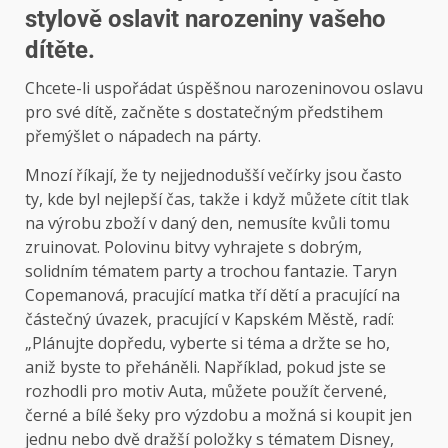
stylově oslavit narozeniny vašeho
dítěte.
Chcete-li uspořádat úspěšnou narozeninovou oslavu
pro své dítě, začněte s dostatečným předstihem
přemýšlet o nápadech na párty.
Mnozí říkají, že ty nejjednodušší večírky jsou často
ty, kde byl nejlepší čas, takže i když můžete cítit tlak
na výrobu zboží v daný den, nemusíte kvůli tomu
zruinovat. Polovinu bitvy vyhrajete s dobrým,
solidním tématem party a trochou fantazie. Taryn
Copemanová, pracující matka tří dětí a pracující na
částečný úvazek, pracující v Kapském Městě, radí:
„Plánujte dopředu, vyberte si téma a držte se ho,
aniž byste to přeháněli. Například, pokud jste se
rozhodli pro motiv Auta, můžete použít červené,
černé a bílé šeky pro výzdobu a možná si koupit jen
jednu nebo dvě dražší položky s tématem Disney,