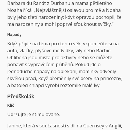
Barbara du Randt z Durbanu a máma pětiletého
Noaha říká: „Nejzvláštnější oslavou pro mě a Noaha
byly jeho třetí narozeniny; když opravdu pochopil, že
má narozeniny a mohl poprvé sfouknout svíčky.“
Nápady
Když přijde na téma pro tento věk, vzpomeňte si na
auta, vláčky, plyšové medvídky, víly nebo Barbie.
Oblíbená jsou místa pro aktivity nebo se můžete
pobavit s vypravěčem příběhů. Pokud jde o
jednoduché nápady na oblékání, maminky odvedly
skvělou práci, když přeměnily své dcery na princezny,
a batolecí chlapci vyrobí roztomilé malé lvy.
Předškolák
Klíč
Udržujte je stimulované.
Janine, která v současnosti sídlí na Guernsey v Anglii,