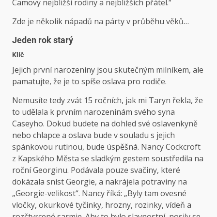
Camovy nejbližší rodiny a nejbližších přátel.“
Zde je několik nápadů na párty v průběhu věků…
Jeden rok starý
Klíč
Jejich první narozeniny jsou skutečným milníkem, ale
pamatujte, že je to spíše oslava pro rodiče.
Nemusíte tedy zvát 15 ročních, jak mi Taryn řekla, že
to udělala k prvním narozeninám svého syna
Caseyho. Dokud budete na dohled své oslavenkyně
nebo chlapce a oslava bude v souladu s jejich
spánkovou rutinou, bude úspěšná. Nancy Cockcroft
z Kapského Města se sladkým gestem soustředila na
roční Georginu. Podávala pouze svačiny, které
dokázala sníst Georgie, a nakrájela potraviny na
„Georgie-velikost“. Nancy říká: „Byly tam ovesné
vločky, okurkové tyčinky, hrozny, rozinky, vídeň a
rozčtvrcené sarmie. Aby to bylo slavnostní, nosily se