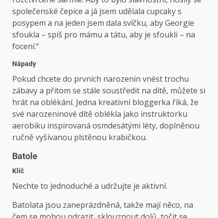
společenské čepice a já jsem udělala cupcaky s
posypem a na jeden jsem dala svíčku, aby Georgie
sfoukla – spíš pro mámu a tátu, aby je sfoukli – na
focení.“
Nápady
Pokud chcete do prvních narozenin vnést trochu
zábavy a přitom se stále soustředit na dítě, můžete si
hrát na oblékání. Jedna kreativní bloggerka říká, že
své narozeninové dítě oblékla jako instruktorku
aerobiku inspirovaná osmdesátými léty, doplněnou
ručně vyšívanou plstěnou krabičkou.
Batole
Klíč
Nechte to jednoduché a udržujte je aktivní.
Batolata jsou zaneprázdněná, takže mají něco, na
čem se mohou odrazit, sklouznout dolů, točit se