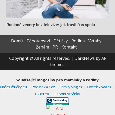
Rodinné večery bez televize: jak trávit čas spolu
Domů
Těhotenství
Dětičky
Rodina
Vztahy
Ženám
PR
Kontakt
Copyright © All rights reserved.
|
DarkNews
by AF
themes.
Související magazíny pro maminky a rodiny:
NašeDětičky.eu
|
Rodina247.cz
|
FamilyMag.cz
|
DotekSlova.cz
|
CZIN.eu
|
Osobní stránky