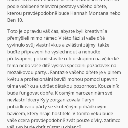
podle oblíbené televizní postavy vašeho dítěte,
kterou pravděpodobně bude Hannah Montana nebo
Ben 10.
Toto je opravdu váš čas, abyste byli kreativní a
přemýšleli mimo rámec. V této fázi si vaše dítě
vyvinulo svůj vlastní vkus a zvláštní zájmy, takže
buďte připraveni ho vyslechnout a nebuďte
překvapeni, pokud stavíte celou skupinu na vědecké
téma nebo vaše dítě vysloví speciální požadavek na
mozaikovou párty. . Fantazie vašeho dítěte je v plném
květu a profesionální baviči mohou pomoci upevnit
téma večírku a udržet dětskou pozornost. Kouzelník
bude fungovat dobře. K osmým narozeninám své
nevlastní dcery Kyly zorganizovala Taryn
pohádkovou párty se skutečným pohádkovým
bavičem, který hraje hostitele. V tomto věku bude
vaše dcera pravděpodobně zvát pouze dívky, zatímco
váš syn bude chtít zůstat u chlapců.