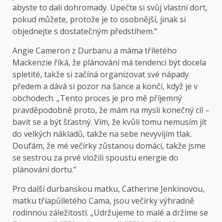
abyste to dali dohromady. Upečte si svůj vlastní dort,
pokud můžete, protože je to osobnější, jinak si
objednejte s dostatečným předstihem.“
Angie Cameron z Durbanu a máma tříletého
Mackenzie říká, že plánování má tendenci být docela
spletité, takže si začíná organizovat své nápady
předem a dává si pozor na šance a končí, když je v
obchodech. „Tento proces je pro mě příjemný
pravděpodobně proto, že mám na mysli konečný cíl –
bavit se a být šťastný. Vím, že kvůli tomu nemusím jít
do velkých nákladů, takže na sebe nevyvíjím tlak.
Doufám, že mé večírky zůstanou domácí, takže jsme
se sestrou za prvé vložili spoustu energie do
plánování dortu.“
Pro další durbanskou matku, Catherine Jenkinovou,
matku tříapůlletého Cama, jsou večírky výhradně
rodinnou záležitostí. „Udržujeme to malé a držíme se