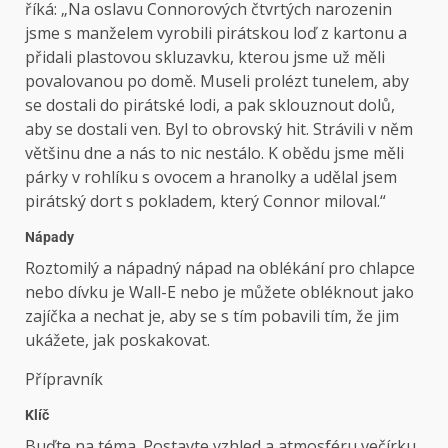
říká: „Na oslavu Connorových čtvrtých narozenin
jsme s manželem vyrobili pirátskou loď z kartonu a
přidali plastovou skluzavku, kterou jsme už měli
povalovanou po domě. Museli prolézt tunelem, aby
se dostali do pirátské lodi, a pak sklouznout dolů,
aby se dostali ven. Byl to obrovský hit. Strávili v něm
většinu dne a nás to nic nestálo. K obědu jsme měli
párky v rohlíku s ovocem a hranolky a udělal jsem
pirátský dort s pokladem, který Connor miloval.“
Nápady
Roztomilý a nápadný nápad na oblékání pro chlapce
nebo dívku je Wall-E nebo je můžete obléknout jako
zajíčka a nechat je, aby se s tím pobavili tím, že jim
ukážete, jak poskakovat.
Přípravník
Klíč
Buďte na téma. Postavte vzhled a atmosféru večírku