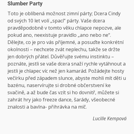
Slumber Party
Toto je oblíbená možnost zimní párty; Dcera Cindy
od svých 10 let volí „spací“ párty. Vaše dcera
pravděpodobně v tomto věku chlapce nepozve, ale
pokud ano, neexistuje pravidlo „ano nebo ne“.
Dělejte, co je pro vás příjemné, a posuďte konkrétní
okolnosti – nechcete zvát neplechu, takže se držte
jen dobrých přátel. Důvěřujte svému instinktu –
poznáte, jestli se vaše dcera snaží rychle vytáhnout a
jestli je chlapec víc než jen kamarád. Požádejte hosty
večírku před západem slunce, abyste mohli mít děti u
bazénu, naservírujte si drobné občerstvení ke
svačině, a až bude čas vzít si ho dovnitř, můžete si
zahrát hry jako freeze dance, šarády, všeobecné
znalosti a bavlna- přihrávka na míč.
Lucille Kempová