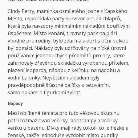
Cindy Perry, maminka osmiletého Joshe z Kapského
Města, uspořádala party Survivor pro 20 chlapců,
která byla navzdory minimálním nákladům bouřlivým
úspěchem. Místo konání, travnatý park na pláži
vhodné pro rodiny, bylo zdarma a dort s oční bulvou
byl domácí. Náklady byly udržovány na nízké úrovni
používáním jednoduchých předmětů pro hry, které
zahrnovaly dřevěnou skládačku vyrobenou přítelem,
plazení leoparda, nádobu z kelímku na nádobu a
vodní balónky. Největším nákladem byly
pravděpodobně šťastné balíčky s tetováním,
samolepkami a figurkami zvířat.
Nápady
Mezi oblíbená témata pro tuto věkovou skupinu
patří rozmazlovací večírky, bootcampy a večírky
venku u bazénu. Dívky mají rády cokoli, co je hezké a
ženské, takže jednoduše vyzdobit místo puntíky