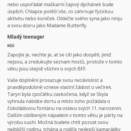
nebo uspořádat maškarní čajový dýchánek bude
úspěch. Chlapce potěší vše, co zahrnuje fyzickou
aktivitu nebo koníček. Oblečte svého syna jako ninju
a svou dceru jako Madame Butterfly.
Mladý teenager
Klíč
Zapojte je, nechte je, ať se cítí jako dospělí, jimiž
nejsou, a zredukujte seznam hostů, protože v tomto
věku jsou stejně všichni o svých BFF.
Vaše doplnění prosazuje svou nezávislost a
pravděpodobně vznese vlastní žádost o večírek.
Taryn byla zpočátku zaskočena, když se Skyla
vyhnula nabídce dortu a místo toho požádala o
čokoládovou fontánu na oslavu svých 11. narozenin.
Dalším oblíbeným nápadem v tomto věku je párty na
výrobu sushi. Možná budete chtít pozvat svou
nejbližší rodinu, tchána a rodiče nejlepší kamarádky