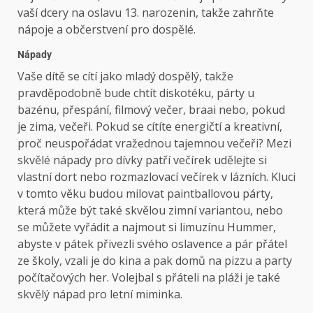
vaší dcery na oslavu 13. narozenin, takže zahrňte
nápoje a občerstvení pro dospělé.
Nápady
Vaše dítě se cítí jako mladý dospělý, takže
pravděpodobně bude chtít diskotéku, párty u
bazénu, přespání, filmový večer, braai nebo, pokud
je zima, večeři. Pokud se cítíte energičtí a kreativní,
proč neuspořádat vražednou tajemnou večeři? Mezi
skvělé nápady pro dívky patří večírek udělejte si
vlastní dort nebo rozmazlovací večírek v lázních. Kluci
v tomto věku budou milovat paintballovou párty,
která může být také skvělou zimní variantou, nebo
se můžete vyřádit a najmout si limuzínu Hummer,
abyste v pátek přivezli svého oslavence a pár přátel
ze školy, vzali je do kina a pak domů na pizzu a party
počítačových her. Volejbal s přáteli na pláži je také
skvělý nápad pro letní miminka.