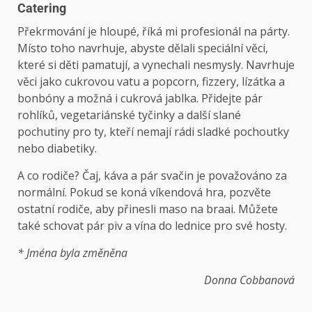
Catering
Překrmování je hloupé, říká mi profesionál na párty.
Místo toho navrhuje, abyste dělali speciální věci,
které si děti pamatují, a vynechali nesmysly. Navrhuje
věci jako cukrovou vatu a popcorn, fizzery, lízátka a
bonbóny a možná i cukrová jablka. Přidejte pár
rohlíků, vegetariánské tyčinky a další slané
pochutiny pro ty, kteří nemají rádi sladké pochoutky
nebo diabetiky.
A co rodiče? Čaj, káva a pár svačin je považováno za
normální. Pokud se koná víkendová hra, pozvěte
ostatní rodiče, aby přinesli maso na braai. Můžete
také schovat pár piv a vína do lednice pro své hosty.
* Jména byla změněna
Donna Cobbanová