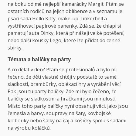
na boku od mé nejlepší kamarádky Margit. Ptám se
ostatních rodičů na jejich oblíbence a v seznamu je
psací sada Hello Kitty, make-up Tinkerbell a
vystřihovací papírové panenky. Zdá se, že chlapi si
pamatují auta Dinky, která přinášejí velké potěšení,
nebo další kousky Lego, které lze přidat do cenné
sbírky.
Témata a balíčky na párty
A co dělat v den? Ptám se profesionálů a bylo mi
řečeno, že děti vlastně chtějí v podstatě to samé:
sladkosti, brambůrky, oblékací hry a vyrábění věcí.
Pak jsou tu party balíčky. Zde mi bylo řečeno, že
balíčky se sladkostmi a hračkami jsou minulostí.
Místo toho party balíčky nyní obsahují věci, jako jsou
řemesla a barvy, soupravy na šaty, kovbojské
klobouky nebo šálky na čaj a košíčky spolu s sadami
na výrobu koláčků.