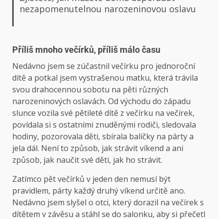
nezapomenutelnou narozeninovou oslavu
Příliš mnoho večírků, příliš málo času
Nedávno jsem se zúčastnil večírku pro jednoroční
dítě a potkal jsem vystrašenou matku, která trávila
svou drahocennou sobotu na pěti různých
narozeninových oslavách. Od východu do západu
slunce vozila své pětileté dítě z večírku na večírek,
povídala si s ostatními znuděnými rodiči, sledovala
hodiny, pozorovala děti, sbírala balíčky na párty a
jela dál. Není to způsob, jak strávit víkend a ani
způsob, jak naučit své děti, jak ho strávit.
Zatímco pět večírků v jeden den nemusí být
pravidlem, párty každý druhý víkend určitě ano.
Nedávno jsem slyšel o otci, který dorazil na večírek s
dítětem v závěsu a stáhl se do salonku, aby si přečetl