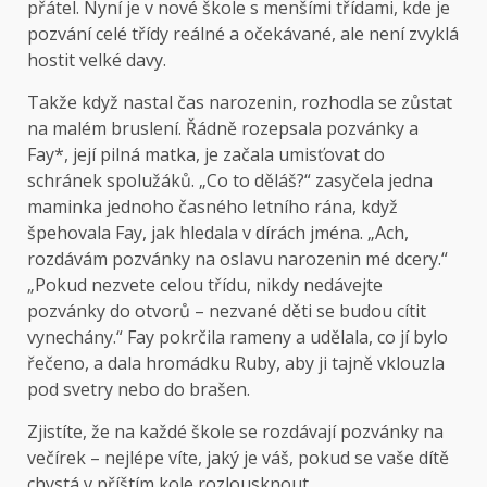
přátel. Nyní je v nové škole s menšími třídami, kde je
pozvání celé třídy reálné a očekávané, ale není zvyklá
hostit velké davy.
Takže když nastal čas narozenin, rozhodla se zůstat
na malém bruslení. Řádně rozepsala pozvánky a
Fay*, její pilná matka, je začala umisťovat do
schránek spolužáků. „Co to děláš?“ zasyčela jedna
maminka jednoho časného letního rána, když
špehovala Fay, jak hledala v dírách jména. „Ach,
rozdávám pozvánky na oslavu narozenin mé dcery.“
„Pokud nezvete celou třídu, nikdy nedávejte
pozvánky do otvorů – nezvané děti se budou cítit
vynechány.“ Fay pokrčila rameny a udělala, co jí bylo
řečeno, a dala hromádku Ruby, aby ji tajně vklouzla
pod svetry nebo do brašen.
Zjistíte, že na každé škole se rozdávají pozvánky na
večírek – nejlépe víte, jaký je váš, pokud se vaše dítě
chystá v příštím kole rozlousknout.