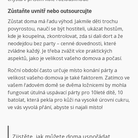
Zůstaňte uvnitř nebo outsourcujte
Zůstat doma má řadu výhod. Jakmile děti trochu
povyrostou, naučí se být hostiteli, ukázat hostům,
kde je koupelna, zkontrolovat, zda si dali dort a že
neodejdou bez party – cenné dovednosti, které
zvládne každý. Je třeba zvážit více praktických
aspektů, jako je velikost vašeho domova a počasí.
Roční období často určuje místo konání párty a
velikost vašeho domova je také faktorem. Zatímco ve
vašem řadovém domě se dvěma ložnicemi by mohla
fungovat útulná uspávací párty pro 10leté dítě, 10
batolat, která pekla pro kůži na vysoké úrovni cukru,
ve vás vyvolá přání, abyste si najali místo!
Zjistěte, jak můžete doma uspořádat