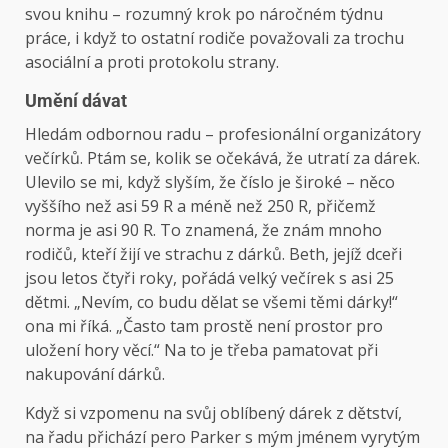
svou knihu – rozumný krok po náročném týdnu
práce, i když to ostatní rodiče považovali za trochu
asociální a proti protokolu strany.
Umění dávat
Hledám odbornou radu – profesionální organizátory
večírků. Ptám se, kolik se očekává, že utratí za dárek.
Ulevilo se mi, když slyším, že číslo je široké – něco
vyššího než asi 59 R a méně než 250 R, přičemž
norma je asi 90 R. To znamená, že znám mnoho
rodičů, kteří žijí ve strachu z dárků. Beth, jejíž dceři
jsou letos čtyři roky, pořádá velký večírek s asi 25
dětmi. „Nevím, co budu dělat se všemi těmi dárky!“
ona mi říká. „Často tam prostě není prostor pro
uložení hory věcí.“ Na to je třeba pamatovat při
nakupování dárků.
Když si vzpomenu na svůj oblíbený dárek z dětství,
na řadu přichází pero Parker s mým jménem vyrytým