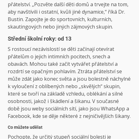
přátelství. „Pozvěte další děti domů a trvejte na tom,
aby navštívili i ostatní, kvůli jiné dynamice,“ říká Dr.
Bustin. Zapojte je do sportovních, kulturních,
skautingových nebo jiných zájmových skupin.
Střední školní roky: od 13
S rostoucí nezávislostí se děti začínají otevírat
přátelům o jejich intimních pocitech, snech a
obavách. Mohou také začít vytvářet přátelství a
rozdrtí se opačným pohlavím. Ztráta přátelství se
může zdát jako konec světa a jsou bolestně náchylné
k vyloučení z oblíbených nebo „skvělých“ skupin,
které se tvoří na základě vzhledu, oblékání a silné
osobnosti, jakož i škádlení a šikanu. V současné
době jsou weby sociálních sítí, jako jsou WhatsApp a
Facebook, kde se děje některé z nejničivějších šikany.
Co můžete udělat
Pochopte, že určitý stupeň sociální bolesti je