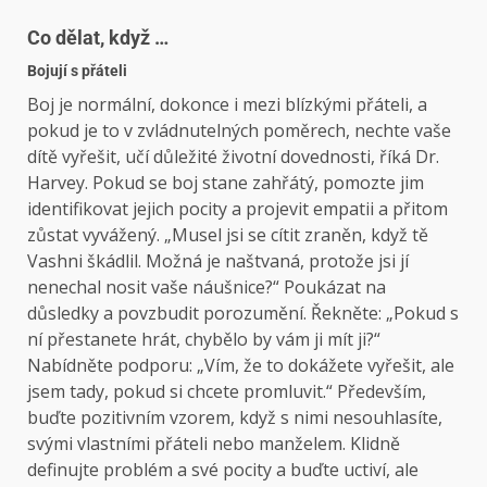
Co dělat, když …
Bojují s přáteli
Boj je normální, dokonce i mezi blízkými přáteli, a
pokud je to v zvládnutelných poměrech, nechte vaše
dítě vyřešit, učí důležité životní dovednosti, říká Dr.
Harvey. Pokud se boj stane zahřátý, pomozte jim
identifikovat jejich pocity a projevit empatii a přitom
zůstat vyvážený. „Musel jsi se cítit zraněn, když tě
Vashni škádlil. Možná je naštvaná, protože jsi jí
nenechal nosit vaše náušnice?“ Poukázat na
důsledky a povzbudit porozumění. Řekněte: „Pokud s
ní přestanete hrát, chybělo by vám ji mít ji?“
Nabídněte podporu: „Vím, že to dokážete vyřešit, ale
jsem tady, pokud si chcete promluvit.“ Především,
buďte pozitivním vzorem, když s nimi nesouhlasíte,
svými vlastními přáteli nebo manželem. Klidně
definujte problém a své pocity a buďte uctiví, ale