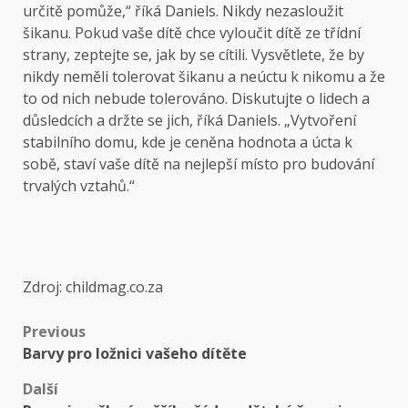
určitě pomůže,“ říká Daniels. Nikdy nezasloužit
šikanu. Pokud vaše dítě chce vyloučit dítě ze třídní
strany, zeptejte se, jak by se cítili. Vysvětlete, že by
nikdy neměli tolerovat šikanu a neúctu k nikomu a že
to od nich nebude tolerováno. Diskutujte o lidech a
důsledcích a držte se jich, říká Daniels. „Vytvoření
stabilního domu, kde je ceněna hodnota a úcta k
sobě, staví vaše dítě na nejlepší místo pro budování
trvalých vztahů.“
Zdroj: childmag.co.za
Previous
Barvy pro ložnici vašeho dítěte
Další