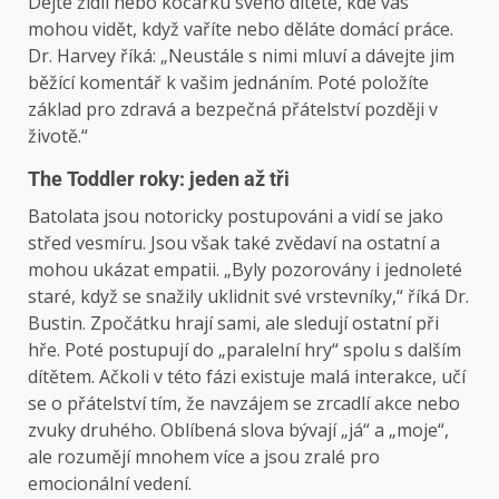
Dejte židli nebo kočárku svého dítěte, kde vás
mohou vidět, když vaříte nebo děláte domácí práce.
Dr. Harvey říká: „Neustále s nimi mluví a dávejte jim
běžící komentář k vašim jednáním. Poté položíte
základ pro zdravá a bezpečná přátelství později v
životě.“
The Toddler roky: jeden až tři
Batolata jsou notoricky postupováni a vidí se jako
střed vesmíru. Jsou však také zvědaví na ostatní a
mohou ukázat empatii. „Byly pozorovány i jednoleté
staré, když se snažily uklidnit své vrstevníky,“ říká Dr.
Bustin. Zpočátku hrají sami, ale sledují ostatní při
hře. Poté postupují do „paralelní hry“ spolu s dalším
dítětem. Ačkoli v této fázi existuje malá interakce, učí
se o přátelství tím, že navzájem se zrcadlí akce nebo
zvuky druhého. Oblíbená slova bývají „já“ a „moje“,
ale rozumějí mnohem více a jsou zralé pro
emocionální vedení.