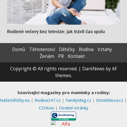
Rodinné večery bez televize: jak trávit čas spolu
Domů
Těhotenství
Dětičky
Rodina
Vztahy
Ženám
PR
Kontakt
Copyright © All rights reserved.
|
DarkNews
by AF
themes.
Související magazíny pro maminky a rodiny:
NašeDětičky.eu
|
Rodina247.cz
|
FamilyMag.cz
|
DotekSlova.cz
|
CZIN.eu
|
Osobní stránky