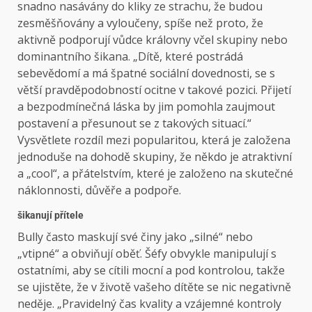
snadno nasávány do kliky ze strachu, že budou
zesměšňovány a vyloučeny, spíše než proto, že
aktivně podporují vůdce královny včel skupiny nebo
dominantního šikana. „Dítě, které postrádá
sebevědomí a má špatné sociální dovednosti, se s
větší pravděpodobností ocitne v takové pozici. Přijetí
a bezpodmínečná láska by jim pomohla zaujmout
postavení a přesunout se z takových situací.“
Vysvětlete rozdíl mezi popularitou, která je založena
jednoduše na dohodě skupiny, že někdo je atraktivní
a „cool“, a přátelstvím, které je založeno na skutečné
náklonnosti, důvěře a podpoře.
šikanují přítele
Bully často maskují své činy jako „silné“ nebo
„vtipné“ a obviňují oběť. Šéfy obvykle manipulují s
ostatními, aby se cítili mocní a pod kontrolou, takže
se ujistěte, že v životě vašeho dítěte se nic negativně
neděje. „Pravidelný čas kvality a vzájemné kontroly