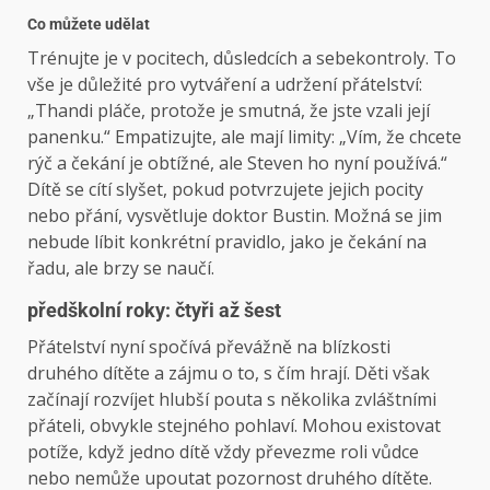
Co můžete udělat
Trénujte je v pocitech, důsledcích a sebekontroly. To
vše je důležité pro vytváření a udržení přátelství:
„Thandi pláče, protože je smutná, že jste vzali její
panenku.“ Empatizujte, ale mají limity: „Vím, že chcete
rýč a čekání je obtížné, ale Steven ho nyní používá.“
Dítě se cítí slyšet, pokud potvrzujete jejich pocity
nebo přání, vysvětluje doktor Bustin. Možná se jim
nebude líbit konkrétní pravidlo, jako je čekání na
řadu, ale brzy se naučí.
předškolní roky: čtyři až šest
Přátelství nyní spočívá převážně na blízkosti
druhého dítěte a zájmu o to, s čím hrají. Děti však
začínají rozvíjet hlubší pouta s několika zvláštními
přáteli, obvykle stejného pohlaví. Mohou existovat
potíže, když jedno dítě vždy převezme roli vůdce
nebo nemůže upoutat pozornost druhého dítěte.