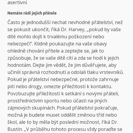
asertivní.
Nemáte rádi jejich přátele
Často je jednodušší nechat nevhodné přátelství, než
se pokusit ukončit, říká Dr. Harvey, „pokud by vaše
dítě mohlo dojít k trvalému poškození nebo
nebezpečí“. Klidně poukazujte na vaše obavy
ohledně chování přítele a zeptejte se, jak to
způsobuje, že se vaše dítě cítí a zda se hodí k jejich
hodnotám. Dejte jim vědět, že jim důvěřujete, aby
učinili správná rozhodnutí a odolali tlaku vrstevníků.
Pokud je přátelství nebezpečné, protože zahrnuje
pití nebo drogy, omezte příležitosti k kontaktu.
Povzbuzujte příležitosti k setkání s novými přáteli,
prostřednictvím sportu nebo účasti na jiných
zájmových skupinách. Pokud přátelství pokračuje,
možná je budete muset oddělit změnou tříd nebo
škol, ale to by měla být poslední možnost, říká Dr.
Bustin. „V průběhu tohoto procesu vždy poraďte se