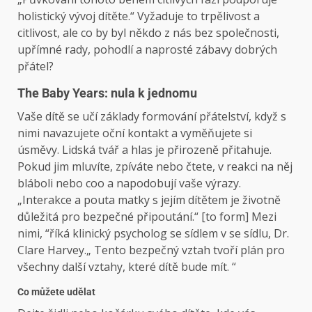
holistický vývoj dítěte.“ Vyžaduje to trpělivost a
citlivost, ale co by byl někdo z nás bez společnosti,
upřímné rady, pohodlí a naprosté zábavy dobrých
přátel?
The Baby Years: nula k jednomu
Vaše dítě se učí základy formování přátelství, když s
nimi navazujete oční kontakt a vyměňujete si
úsměvy. Lidská tvář a hlas je přirozeně přitahuje.
Pokud jim mluvíte, zpíváte nebo čtete, v reakci na něj
bláboli nebo coo a napodobují vaše výrazy.
„Interakce a pouta matky s jejím dítětem je životně
důležitá pro bezpečné připoutání.“ [to form] Mezi
nimi, “říká klinický psycholog se sídlem v se sídlu, Dr.
Clare Harvey.„ Tento bezpečný vztah tvoří plán pro
všechny další vztahy, které dítě bude mít. “
Co můžete udělat