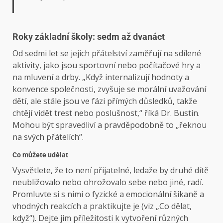
Roky základní školy: sedm až dvanáct
Od sedmi let se jejich přátelství zaměřují na sdílené
aktivity, jako jsou sportovní nebo počítačové hry a
na mluvení a drby. „Když internalizují hodnoty a
konvence společnosti, zvyšuje se morální uvažování
dětí, ale stále jsou ve fázi přímých důsledků, takže
chtějí vidět trest nebo poslušnost,“ říká Dr. Bustin.
Mohou být spravedliví a pravděpodobně to „řeknou
na svých přátelích“.
Co můžete udělat
Vysvětlete, že to není přijatelné, ledaže by druhé dítě
neubližovalo nebo ohrožovalo sebe nebo jiné, radí.
Promluvte si s nimi o fyzické a emocionální šikaně a
vhodných reakcích a praktikujte je (viz „Co dělat,
když“). Dejte jim příležitosti k vytvoření různých