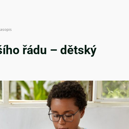
časopis
šího řádu – dětský