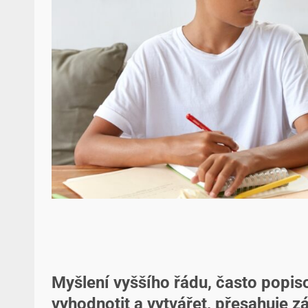
Myšlení vyššího řádu, často popis
vyhodnotit a vytvářet, přesahuje z