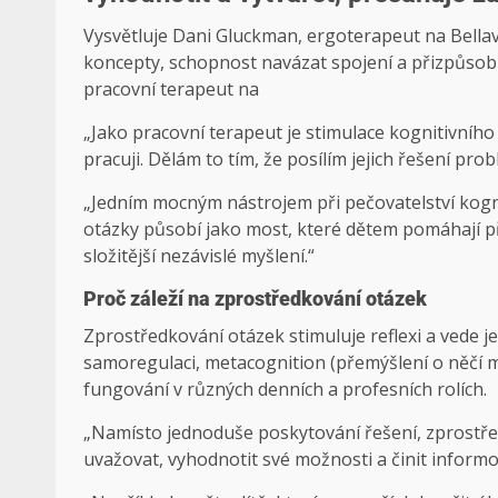
Vysvětluje Dani Gluckman, ergoterapeut na Bellav
koncepty, schopnost navázat spojení a přizpůsobi
pracovní terapeut na
„Jako pracovní terapeut je stimulace kognitivního
pracuji. Dělám to tím, že posílím jejich řešení pr
„Jedním mocným nástrojem při pečovatelství kogni
otázky působí jako most, které dětem pomáhají
složitější nezávislé myšlení.“
Proč záleží na zprostředkování otázek
Zprostředkování otázek stimuluje reflexi a vede 
samoregulaci, metacognition (přemýšlení o něčí 
fungování v různých denních a profesních rolích.
„Namísto jednoduše poskytování řešení, zprostře
uvažovat, vyhodnotit své možnosti a činit inform