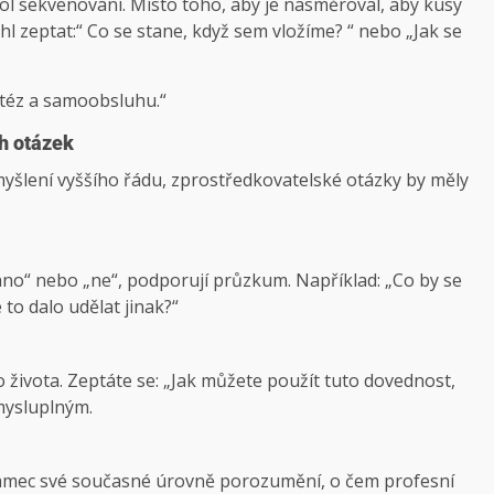
kol sekvenování. Místo toho, aby je nasměroval, aby kusy
hl zeptat:“ Co se stane, když sem vložíme? “ nebo „Jak se
otéz a samoobsluhu.“
h otázek
yšlení vyššího řádu, zprostředkovatelské otázky by měly
no“ nebo „ne“, podporují průzkum. Například: „Co by se
 to dalo udělat jinak?“
o života. Zeptáte se: „Jak můžete použít tuto dovednost,
smysluplným.
rámec své současné úrovně porozumění, o čem profesní