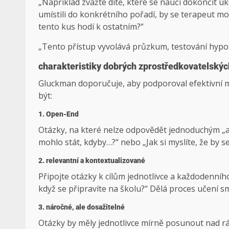
„Například zvažte dítě, které se naučí dokončit ú
umístili do konkrétního pořadí, by se terapeut mo
tento kus hodí k ostatním?“
„Tento přístup vyvolává průzkum, testování hyp
charakteristiky dobrých zprostředkovatelskýc
Gluckman doporučuje, aby podporoval efektivní m
být:
1. Open-End
Otázky, na které nelze odpovědět jednoduchým „a
mohlo stát, kdyby…?“ nebo „Jak si myslíte, že by se
2. relevantní a kontextualizované
Připojte otázky k cílům jednotlivce a každodenníh
když se připravíte na školu?“ Dělá proces učení 
3. náročné, ale dosažitelné
Otázky by měly jednotlivce mírně posunout nad 