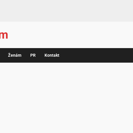
ám
Ženám
PR
Kontakt