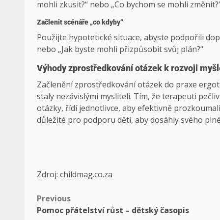
mohli zkusit?“ nebo „Co bychom se mohli změnit?“
Začlenit scénáře „co kdyby“
Použijte hypotetické situace, abyste podpořili dopř
nebo „Jak byste mohli přizpůsobit svůj plán?“
Výhody zprostředkování otázek k rozvoji myšl
Začlenění zprostředkování otázek do praxe ergote
staly nezávislými mysliteli. Tím, že terapeuti pečl
otázky, řídí jednotlivce, aby efektivně prozkoumali
důležité pro podporu dětí, aby dosáhly svého pln
Zdroj: childmag.co.za
Previous
Pomoc přátelství růst – dětský časopis