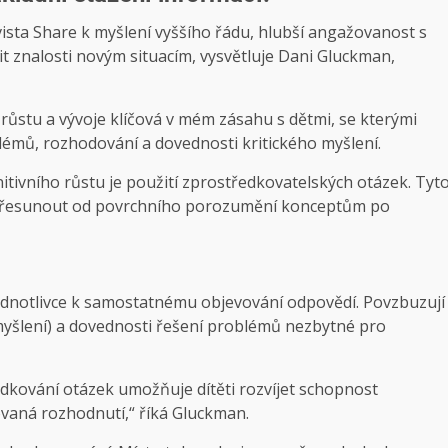
ista Share k myšlení vyššího řádu, hlubší angažovanost s
t znalosti novým situacím, vysvětluje Dani Gluckman,
 růstu a vývoje klíčová v mém zásahu s dětmi, se kterými
oblémů, rozhodování a dovednosti kritického myšlení.
tivního růstu je použití zprostředkovatelských otázek. Tyt
 přesunout od povrchního porozumění konceptům po
jednotlivce k samostatnému objevování odpovědí. Povzbuzují
myšlení) a dovednosti řešení problémů nezbytné pro
dkování otázek umožňuje dítěti rozvíjet schopnost
ovaná rozhodnutí,“ říká Gluckman.