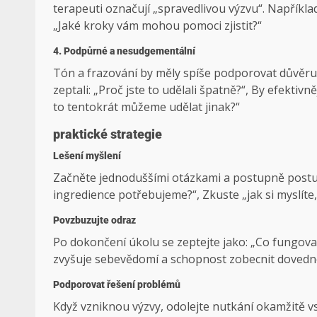
terapeuti označují „spravedlivou výzvu“. Napříkla
„Jaké kroky vám mohou pomoci zjistit?“
4. Podpůrné a nesudgementální
Tón a frazování by měly spíše podporovat důvěru 
zeptali: „Proč jste to udělali špatně?“, By efektivně
to tentokrát můžeme udělat jinak?“
praktické strategie
Lešení myšlení
Začněte jednoduššími otázkami a postupně postup
ingredience potřebujeme?“, Zkuste „jak si myslíte
Povzbuzujte odraz
Po dokončení úkolu se zeptejte jako: „Co fungoval
zvyšuje sebevědomí a schopnost zobecnit dovedno
Podporovat řešení problémů
Když vzniknou výzvy, odolejte nutkání okamžitě vs