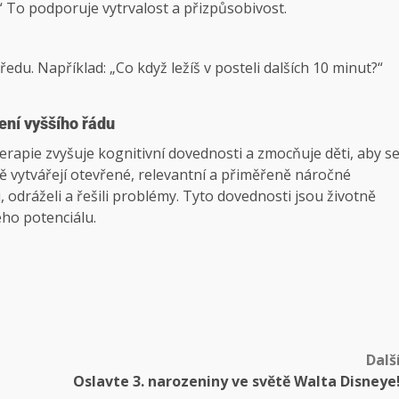
 To podporuje vytrvalost a přizpůsobivost.
edu. Například: „Co když ležíš v posteli dalších 10 minut?“
ení vyššího řádu
rapie zvyšuje kognitivní dovednosti a zmocňuje děti, aby s
ivě vytvářejí otevřené, relevantní a přiměřeně náročné
, odráželi a řešili problémy. Tyto dovednosti jsou životně
ého potenciálu.
Dalš
Oslavte 3. narozeniny ve světě Walta Disneye