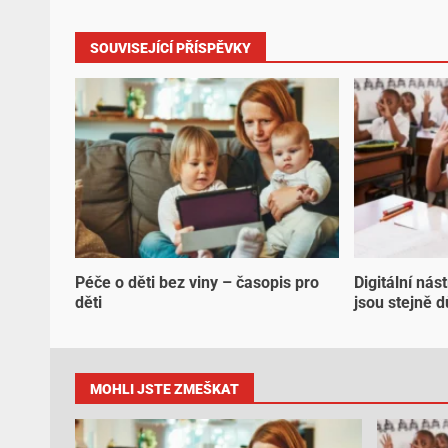
SOUVISEJÍCÍ PŘÍSPĚVKY
Péče o děti bez viny – časopis pro
Digitální nás
děti
jsou stejně d
MOHLI JSTE ZMEŠKAT