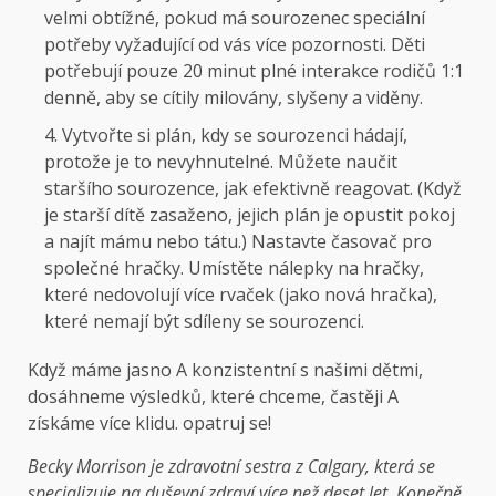
velmi obtížné, pokud má sourozenec speciální
potřeby vyžadující od vás více pozornosti. Děti
potřebují pouze 20 minut plné interakce rodičů 1:1
denně, aby se cítily milovány, slyšeny a viděny.
Vytvořte si plán, kdy se sourozenci hádají,
protože je to nevyhnutelné. Můžete naučit
staršího sourozence, jak efektivně reagovat. (Když
je starší dítě zasaženo, jejich plán je opustit pokoj
a najít mámu nebo tátu.) Nastavte časovač pro
společné hračky. Umístěte nálepky na hračky,
které nedovolují více rvaček (jako nová hračka),
které nemají být sdíleny se sourozenci.
Když máme jasno A konzistentní s našimi dětmi,
dosáhneme výsledků, které chceme, častěji A
získáme více klidu. opatruj se!
Becky Morrison je zdravotní sestra z Calgary, která se
specializuje na duševní zdraví více než deset let. Konečně