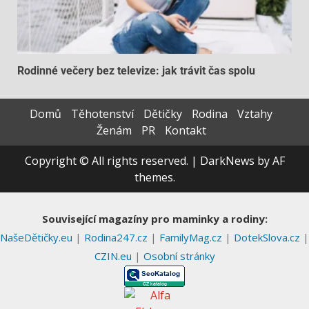
Rodinné večery bez televize: jak trávit čas spolu
Domů
Těhotenství
Dětičky
Rodina
Vztahy
Ženám
PR
Kontakt
Copyright © All rights reserved.
|
DarkNews
by AF
themes.
Související magazíny pro maminky a rodiny:
NašeDětičky.eu
|
Rodina247.cz
|
FamilyMag.cz
|
DotekSlova.cz
|
CZIN.eu
|
Osobní stránky