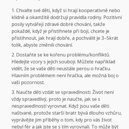
Chvalte své děti, když si hrají kooperativně nebo
klidně a okamžitě dodržují pravidla rodiny. Pozitivní
posily vytvářejí zdravé dobré chování, takže
pokaždé, když je přistihnete při boji, chcete je
přistihnout, jak hrají dobře, a pochválit je 3–5krát
tolik, abyste změnili chování.
Dostaňte se ke kořenu problému/konfliktů.
Hledejte vzory s jejich souboji. Můžete například
vidět, že se vaše děti neustále perou o hračku.
Hlavním problémem není hračka, ale možná boj o
vaši pozornost.
Naučte děti vzdát se spravedlnosti. Život není
vždy spravedlivý, proto je naučte, jak se s
nespravedlností vyrovnat. Když jsou vaše děti
naštvané, protože starší bratr bývá dlouho vzhůru,
vyprávějte jim příběhy o tom, kdy pro vás život
nebyl fér a jak jste se s tím vyrovnali. To může být