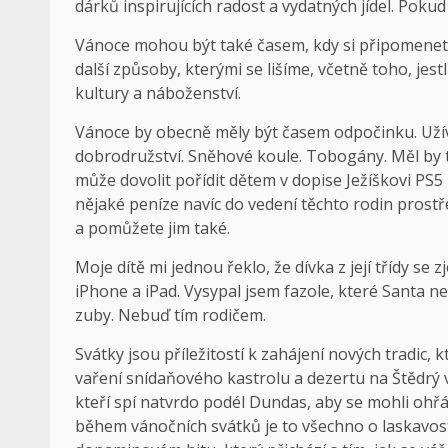
dárků inspirujících radost a vydatných jídel. Pokud
Vánoce mohou být také časem, kdy si připomenet
další způsoby, kterými se lišíme, včetně toho, je
kultury a náboženství.
Vánoce by obecně měly být časem odpočinku. Užívat
dobrodružství. Sněhové koule. Tobogány. Měl by to
může dovolit pořídit dětem v dopise Ježíškovi PS
nějaké peníze navíc do vedení těchto rodin prostře
a pomůžete jim také.
Moje dítě mi jednou řeklo, že dívka z její třídy se 
iPhone a iPad. Vysypal jsem fazole, které Santa ne
zuby. Nebuď tím rodičem.
Svátky jsou příležitostí k zahájení nových tradic,
vaření snídaňového kastrolu a dezertu na Štědrý 
kteří spí natvrdo podél Dundas, aby se mohli ohřá
během vánočních svátků je to všechno o laskavost