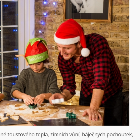
lné toustového tepla, zimních vůní, báječných pochoutek,