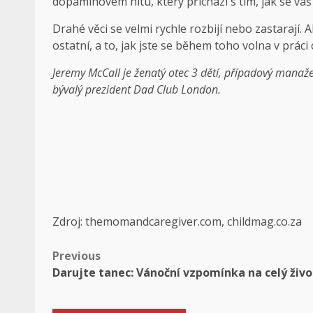
dopaminovém hitu, který přichází s tím, jak se vá
Drahé věci se velmi rychle rozbijí nebo zastarají. Ale
ostatní, a to, jak jste se během toho volna v prác
Jeremy McCall je ženatý otec 3 dětí, případový manaže
bývalý prezident Dad Club London.
Zdroj: themomandcaregiver.com, childmag.co.za
Previous
Darujte tanec: Vánoční vzpomínka na celý živo