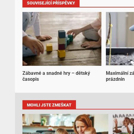
SOUVISEJÍCÍ PŘÍSPĚVKY
Zábavné a snadné hry – dětský
Maximální z
časopis
prázdnin
MOHLI JSTE ZMEŠKAT