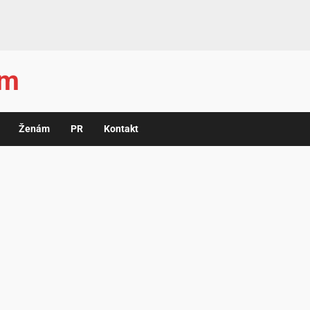
ám
Ženám
PR
Kontakt