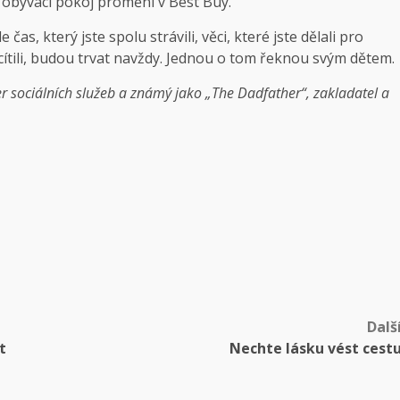
š obývací pokoj promění v Best Buy.
 čas, který jste spolu strávili, věci, které jste dělali pro
i cítili, budou trvat navždy. Jednou o tom řeknou svým dětem.
r sociálních služeb a známý jako „The Dadfather“, zakladatel a
Dalš
t
Nechte lásku vést cest