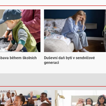
ábava během školních
Duševní daň bytí v sendvičové
generaci