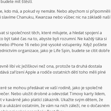
 budete mít štěstí.
e, kdo má, a pokud vy nemáte. Nebo abychom si připomněli
stli slavíme Chanuku, Kwanzaa nebo vůbec nic na základě naší
 si společnost těch, které milujete, a hledat spojení a
 být také čas na to, abyste byli rozumní. Ne každý táta si
5 nebo iPhone 16 nebo jiné vysoké vstupenky. Když pošlete
dnictvím organizace, jako je Life Spin, budete se cítit dobře
zjevně líbí víc Ježíškovi než ona, protože ta druhá dostala
dává zařízení Apple a rodiče ostatních dětí toho měli plné
 které se mohou předávat ve vaší rodině, jako je společné
večer. Nebo uložit drobné a odevzdat Timovy karty lidem,
t v kavárně jako platící zákazník. Ukažte svým dětem, že
i a ukázání ostatním, že vám na nich záleží, ne o dočasném