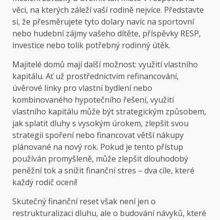
věci, na kterých záleží vaší rodině nejvíce. Představte
si, že přesměrujete tyto dolary navíc na sportovní
nebo hudební zájmy vašeho dítěte, příspěvky RESP,
investice nebo tolik potřebný rodinný útěk.
Majitelé domů mají další možnost: využití vlastního
kapitálu. Ať už prostřednictvím refinancování,
úvěrové linky pro vlastní bydlení nebo
kombinovaného hypotečního řešení, využití
vlastního kapitálu může být strategickým způsobem,
jak splatit dluhy s vysokým úrokem, zlepšit svou
strategii spoření nebo financovat větší nákupy
plánované na nový rok. Pokud je tento přístup
používán promyšleně, může zlepšit dlouhodobý
peněžní tok a snížit finanční stres – dva cíle, které
každý rodič ocení!
Skutečný finanční reset však není jen o
restrukturalizaci dluhu, ale o budování návyků, které