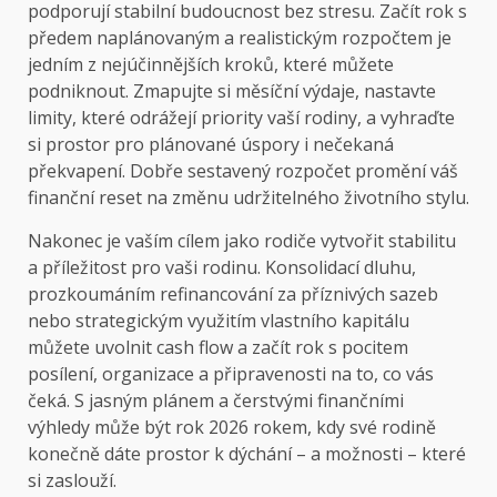
podporují stabilní budoucnost bez stresu. Začít rok s
předem naplánovaným a realistickým rozpočtem je
jedním z nejúčinnějších kroků, které můžete
podniknout. Zmapujte si měsíční výdaje, nastavte
limity, které odrážejí priority vaší rodiny, a vyhraďte
si prostor pro plánované úspory i nečekaná
překvapení. Dobře sestavený rozpočet promění váš
finanční reset na změnu udržitelného životního stylu.
Nakonec je vaším cílem jako rodiče vytvořit stabilitu
a příležitost pro vaši rodinu. Konsolidací dluhu,
prozkoumáním refinancování za příznivých sazeb
nebo strategickým využitím vlastního kapitálu
můžete uvolnit cash flow a začít rok s pocitem
posílení, organizace a připravenosti na to, co vás
čeká. S jasným plánem a čerstvými finančními
výhledy může být rok 2026 rokem, kdy své rodině
konečně dáte prostor k dýchání – a možnosti – které
si zaslouží.