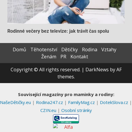
Rodinné večery bez televize: jak trávit čas spolu
Domů
Těhotenství
Dětičky
Rodina
Vztahy
Ženám
PR
Kontakt
Copyright © All rights reserved.
|
DarkNews
by AF
themes.
Související magazíny pro maminky a rodiny:
NašeDětičky.eu
|
Rodina247.cz
|
FamilyMag.cz
|
DotekSlova.cz
|
CZIN.eu
|
Osobní stránky