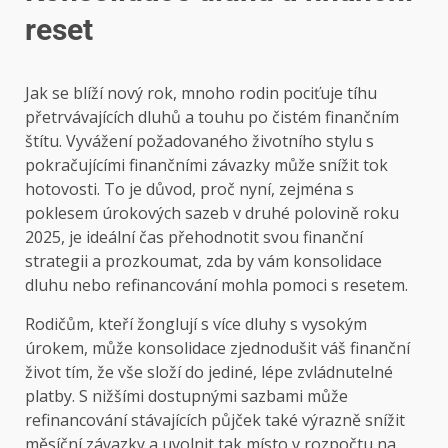
reset
Jak se blíží nový rok, mnoho rodin pociťuje tíhu
přetrvávajících dluhů a touhu po čistém finančním
štítu. Vyvážení požadovaného životního stylu s
pokračujícími finančními závazky může snížit tok
hotovosti. To je důvod, proč nyní, zejména s
poklesem úrokových sazeb v druhé polovině roku
2025, je ideální čas přehodnotit svou finanční
strategii a prozkoumat, zda by vám konsolidace
dluhu nebo refinancování mohla pomoci s resetem.
Rodičům, kteří žonglují s více dluhy s vysokým
úrokem, může konsolidace zjednodušit váš finanční
život tím, že vše složí do jediné, lépe zvládnutelné
platby. S nižšími dostupnými sazbami může
refinancování stávajících půjček také výrazně snížit
měsíční závazky a uvolnit tak místo v rozpočtu na