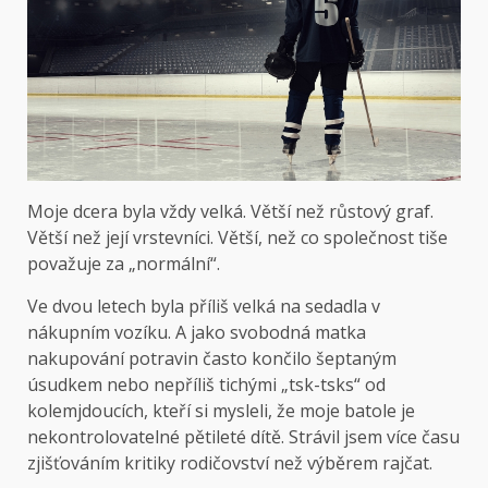
Moje dcera byla vždy velká. Větší než růstový graf.
Větší než její vrstevníci. Větší, než co společnost tiše
považuje za „normální“.
Ve dvou letech byla příliš velká na sedadla v
nákupním vozíku. A jako svobodná matka
nakupování potravin často končilo šeptaným
úsudkem nebo nepříliš tichými „tsk-tsks“ od
kolemjdoucích, kteří si mysleli, že moje batole je
nekontrolovatelné pětileté dítě. Strávil jsem více času
zjišťováním kritiky rodičovství než výběrem rajčat.