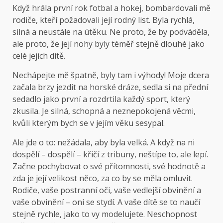
Když hrála první rok fotbal a hokej, bombardovali mě
rodiče, kteří požadovali její rodný list. Byla rychlá,
silná a neustále na útěku. Ne proto, že by podváděla,
ale proto, že její nohy byly téměř stejně dlouhé jako
celé jejich dítě.
Nechápejte mě špatně, byly tam i výhody! Moje dcera
začala brzy jezdit na horské dráze, sedla si na přední
sedadlo jako první a rozdrtila každý sport, který
zkusila. Je silná, schopná a neznepokojená věcmi,
kvůli kterým bych se v jejím věku sesypal.
Ale jde o to: nežádala, aby byla velká. A když na ni
dospělí – dospělí – křičí z tribuny, neštípe to, ale lepí.
Začne pochybovat o své přítomnosti, své hodnotě a
zda je její velikost něco, za co by se měla omluvit.
Rodiče, vaše postranní oči, vaše vedlejší obvinění a
vaše obvinění – oni se stydí. A vaše dítě se to naučí
stejně rychle, jako to vy modelujete. Neschopnost