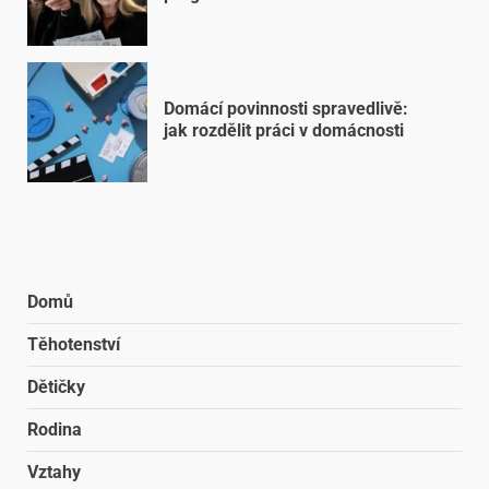
Domácí povinnosti spravedlivě:
jak rozdělit práci v domácnosti
Domů
Těhotenství
Dětičky
Rodina
Vztahy