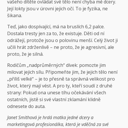
vašeho dítěte ovládat své tělo není chyba mé dcery.
Její lokty jsou v úrovni jejich očí. To je fyzika, ne
šikana.
Teď, jako dospívající, má na bruslích 6,2 palce.
Dostala tresty jen za to, že existuje. Děti od ní
odrážejí, protože jsou o polovinu menší. Celý život ji
učili hrát zdrženlivě – ne proto, že je agresivní, ale
proto, že je silná.
Rodičům „nadprůměrných“ dívek: pomozte jim
milovat jejich sílu. Připomeňte jim, že jejich tělo není
„příliš velké“ – je to přesně ta správná velikost pro
život, který mají vést. A pro ty, kteří soudí z druhé
strany: Pokud ona unese tíhu očekávání všech
ostatních, jistě si své vlastní zklamání klidně
odnesete do auta.
Janet Smithová je hrdá matka jedné dcery a
marketingová profesionálka, která je vděčná za své