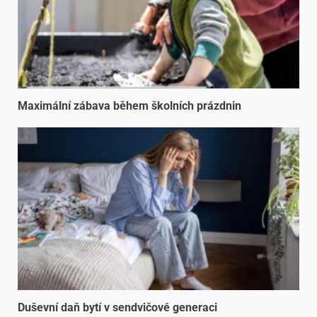
Maximální zábava během školních prázdnin
Duševní daň bytí v sendvičové generaci